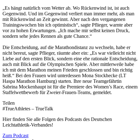
„Es hängt natürlich vom Wetter ab. Wo Rückenwind ist, ist auch
Gegenwind. Und im Gegenwind verliert man immer mehr, als man
mit Rückenwind an Zeit gewinnt. Aber nach den vergangenen
Trainingswochen bin ich optimistisch“, sagte Pflieger, warnte aber
vor zu hohen Erwartungen. „Ich mache mir selbst keinen Druck,
sondern sehe jedes Rennen als gute Chance.“
Die Entscheidung, auf die Marathondistanz zu wechseln, habe er
nicht bereut, sagte Pflieger, räumte aber ein: „Es war vielleicht nicht
Liebe auf den ersten Blick, sondern eine ehe rationale Entscheidung,
auch mit Blick auf die Olympischen Spiele. Aber mittlerweile habe
ich mit dem Marathon meinen Frieden geschlossen und bin richtig
heiß.“ Bei den Frauen wird unterdessen Mona Stockhecke (LT
Haspa Marathon Hamburg) starten. Ihre neue Teamgefährtin
Sabrina Mockenhaupt ist für die Premiere des Women’s Race, einem
Staffelwettbewerb für Zweier-Frauen-Teams, gemeldet.
Teilen
#TrueAthletes – TrueTalk
Hier finden Sie alle Folgen des Podcasts des Deutschen
Leichtathletik-Verbandes!
Zum Podcast