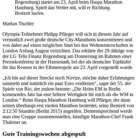
Regensburg) startet am 23. April beim Haspa Marathon
Hamburg. Spielt das Wetter mit, will er Richtung
Bestzeit laufen.
Markus Tischler
Olympia-Teilnehmer Philipp Pflieger will sich in diesem Jahr auf
vermutlich zwei große deutsche City-Marathons konzentrieren und
von daher auf einen möglichen Start bei den Weltmeisterschaften in
London Anfang August verzichten. Das erklärte der 29-Jährige von
der LG Telis Finanz Regensburg am Donnerstag im Rahmen einer
Pressekonferenz in der Hansestadt, bei der als deutscher Topläufer
für das Rennen in der Elbmetropole am 23. April vorgestellt wurde.
„Ich bin auf dieser Strecke noch Novize, möchte daher Erfahrungen
sammeln und natürlich ein paar Euro verdienen“, sagte der 55. der
Spiele von Rio, der zudem betonte: „Die Heim-EM in Berlin
kommendes Jahr hat eine höhere Wertigkeit für mich als die WM in
London.“ Beim Haspa Marathon Hamburg will Pflieger, der dann
seinen überhaupt erst vierten Marathon bestreitet, seine Bestzeit von
2:12:50 Stunden (Berlin 2015) angreifen. Dementsprechend werde
man eine Gruppe zusammenstellen, kündigte Marathon-Chef Frank
Thaleiser an.
Gute Trainingswochen abgespult