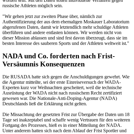
worden sein. Mit den Daten sollen individuelle Verfahren gegen
russische Athleten möglich sein.
"Wir gehen jetzt zur zweiten Phase über, nämlich zur
Authentifizierung der aus dem ehemaligen Moskauer Laboratorium
abgerufenen Daten, damit wir letztendlich mehr schuldige Athleten
überführen und andere entlasten können. Wir werden nicht von
dieser Mission ablassen und sind fest davon überzeugt, dass sie im
besten Interesse des sauberen Sports und der Athleten weltweit ist."
NADA und Co. forderten nach Frist-
Versäumnis Konsequenzen
Die RUSADA hatte sich gegen die Anschuldigungen gewehrt. Wie
die Agentur mitteilte, sei der erste Einreiseversuch der WADA-
Experten kurz vor Weihnachten gescheitert, weil die technische
Ausrüstung der WADA nicht nach russischem Recht zertifiziert
gewesen war. Die Nationale-Anti-Doping-Agentur (NADA)
Deutschlands ließ die Erklärung nicht gelten.
Die Missachtung der gesetzten Frist zur Übergabe der Daten um 18
Tage sei inakzeptabel und schaffe wenig Vertrauen für den weiteren
Fortgang des Prozesses, hieß es in einer Mitteilung der NADA.
Unter anderem hatten sich nach dem Ablauf der Frist Sportler und