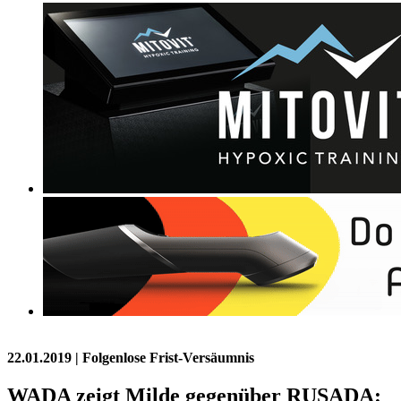
22.01.2019
| Folgenlose Frist-Versäumnis
WADA zeigt Milde gegenüber RUSADA: