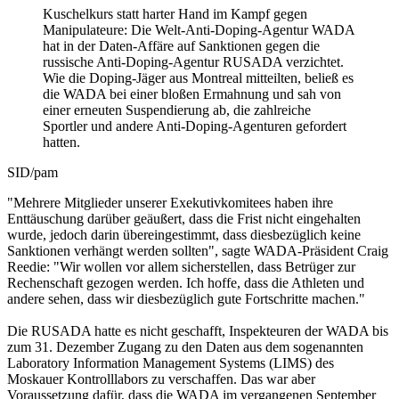
Kuschelkurs statt harter Hand im Kampf gegen
Manipulateure: Die Welt-Anti-Doping-Agentur WADA
hat in der Daten-Affäre auf Sanktionen gegen die
russische Anti-Doping-Agentur RUSADA verzichtet.
Wie die Doping-Jäger aus Montreal mitteilten, beließ es
die WADA bei einer bloßen Ermahnung und sah von
einer erneuten Suspendierung ab, die zahlreiche
Sportler und andere Anti-Doping-Agenturen gefordert
hatten.
SID/pam
"Mehrere Mitglieder unserer Exekutivkomitees haben ihre
Enttäuschung darüber geäußert, dass die Frist nicht eingehalten
wurde, jedoch darin übereingestimmt, dass diesbezüglich keine
Sanktionen verhängt werden sollten", sagte WADA-Präsident Craig
Reedie: "Wir wollen vor allem sicherstellen, dass Betrüger zur
Rechenschaft gezogen werden. Ich hoffe, dass die Athleten und
andere sehen, dass wir diesbezüglich gute Fortschritte machen."
Die RUSADA hatte es nicht geschafft, Inspekteuren der WADA bis
zum 31. Dezember Zugang zu den Daten aus dem sogenannten
Laboratory Information Management Systems (LIMS) des
Moskauer Kontrolllabors zu verschaffen. Das war aber
Voraussetzung dafür, dass die WADA im vergangenen September