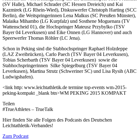
(SV Halle), Michael Schrader (SC Hessen Dreieich) und Kai
Kazmirek (LG Rhein-Wied), Diskuswerfer Christoph Harting (SCC
Berlin), die Weitspringerinnen Lena Malkus (SC Preußen Münster),
Malaika Mihambo (LG Kurpfalz) und Sosthene Moguenara (TV
Wattenscheid 01), die Hochspringer Mateusz Przybylko (TSV
Bayer 04 Leverkusen) und Eike Onnen (LG Hannover) und auch
Speerwerfer Thomas Röhler (LC Jena).
Schon in Peking sind die Stabhochspringer Raphael Holzdeppe
(LAZ Zweibrücken), Carlo Paech (TSV Bayer 04 Leverkusen),
Tobias Scherbarth (TSV Bayer 04 Leverkusen) sowie die
Stabhochspringerinnen Silke Spiegelburg (TSV Bayer 04
Leverkusen), Martina Strutz (Schweriner SC) und Lisa Rysih (ABC
Ludwigshafen).
<link http: www.leichtathletik.de termine top-events wm-2015-
peking-kompakt _blank btn>WM PEKING 2015 KOMPAKT
Teilen
#TrueAthletes – TrueTalk
Hier finden Sie alle Folgen des Podcasts des Deutschen
Leichtathletik-Verbandes!
Zum Podcast