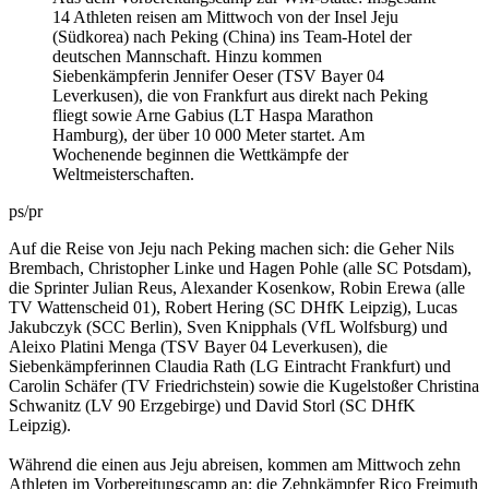
14 Athleten reisen am Mittwoch von der Insel Jeju
(Südkorea) nach Peking (China) ins Team-Hotel der
deutschen Mannschaft. Hinzu kommen
Siebenkämpferin Jennifer Oeser (TSV Bayer 04
Leverkusen), die von Frankfurt aus direkt nach Peking
fliegt sowie Arne Gabius (LT Haspa Marathon
Hamburg), der über 10 000 Meter startet. Am
Wochenende beginnen die Wettkämpfe der
Weltmeisterschaften.
ps/pr
Auf die Reise von Jeju nach Peking machen sich: die Geher Nils
Brembach, Christopher Linke und Hagen Pohle (alle SC Potsdam),
die Sprinter Julian Reus, Alexander Kosenkow, Robin Erewa (alle
TV Wattenscheid 01), Robert Hering (SC DHfK Leipzig), Lucas
Jakubczyk (SCC Berlin), Sven Knipphals (VfL Wolfsburg) und
Aleixo Platini Menga (TSV Bayer 04 Leverkusen), die
Siebenkämpferinnen Claudia Rath (LG Eintracht Frankfurt) und
Carolin Schäfer (TV Friedrichstein) sowie die Kugelstoßer Christina
Schwanitz (LV 90 Erzgebirge) und David Storl (SC DHfK
Leipzig).
Während die einen aus Jeju abreisen, kommen am Mittwoch zehn
Athleten im Vorbereitungscamp an: die Zehnkämpfer Rico Freimuth