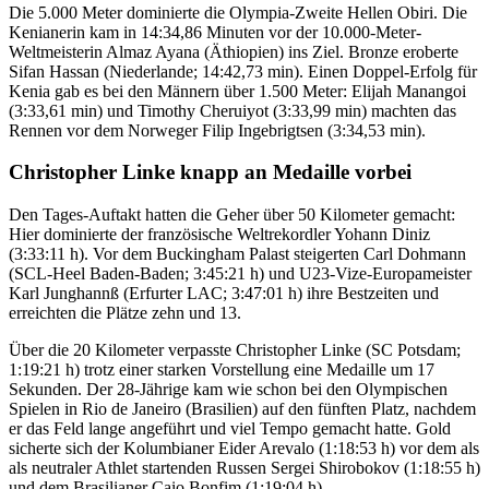
Die 5.000 Meter dominierte die Olympia-Zweite Hellen Obiri. Die
Kenianerin kam in 14:34,86 Minuten vor der 10.000-Meter-
Weltmeisterin Almaz Ayana (Äthiopien) ins Ziel. Bronze eroberte
Sifan Hassan (Niederlande; 14:42,73 min). Einen Doppel-Erfolg für
Kenia gab es bei den Männern über 1.500 Meter: Elijah Manangoi
(3:33,61 min) und Timothy Cheruiyot (3:33,99 min) machten das
Rennen vor dem Norweger Filip Ingebrigtsen (3:34,53 min).
Christopher Linke knapp an Medaille vorbei
Den Tages-Auftakt hatten die Geher über 50 Kilometer gemacht:
Hier dominierte der französische Weltrekordler Yohann Diniz
(3:33:11 h). Vor dem Buckingham Palast steigerten Carl Dohmann
(SCL-Heel Baden-Baden; 3:45:21 h) und U23-Vize-Europameister
Karl Junghannß (Erfurter LAC; 3:47:01 h) ihre Bestzeiten und
erreichten die Plätze zehn und 13.
Über die 20 Kilometer verpasste Christopher Linke (SC Potsdam;
1:19:21 h) trotz einer starken Vorstellung eine Medaille um 17
Sekunden. Der 28-Jährige kam wie schon bei den Olympischen
Spielen in Rio de Janeiro (Brasilien) auf den fünften Platz, nachdem
er das Feld lange angeführt und viel Tempo gemacht hatte. Gold
sicherte sich der Kolumbianer Eider Arevalo (1:18:53 h) vor dem als
als neutraler Athlet startenden Russen Sergei Shirobokov (1:18:55 h)
und dem Brasilianer Caio Bonfim (1:19:04 h).