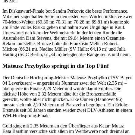
ins Ziel.
Im Diskuswurf-Finale bot Sandra Perkovic die beste Performance.
Mit einer sagenhaften Serie in den ersten vier Würfen inklusive zwei
70-Meter-Weiten (69,30 m; 70,31 m; 70,28 m; 69,81 m) konnte sie
am Ende volles Risiko gehen und nahm zwei Ungültige in Kauf.
Unerwartet nah kam der Weltmeisterin in der letzten Runde die
Australierin Dani Stevens, die mit 69,64 Metern einen Ozeanien-
Rekord aufstellte. Bronze holte die Französin Mélina Robert-
Michon (66,21 m). Nadine Müller (SV Halle; 64,13 m) und Julia
Harting (SCC Berlin; 61,34 m) belegten die Ränge sechs und neun.
Mateusz Przybylko springt in die Top Fünf
Der Deutsche Hochsprung-Meister Mateusz Przybylko (TSV Bayer
04 Leverkusen) – angereist als Nummer zwei der Welt (2,35 m) –
überquerte im Finale 2,29 Meter und wurde damit Fünfter. Die
nächste Höhe von 2,32 Metern hätte für die Bronzemedaille
gereicht, wollte aber nicht glücken. Eike Onnen (Hannover 96)
musste sich mit 2,20 Metern und Platz zehn begnügen. Ein Erfolg:
Erstmals seit 30 Jahren standen wieder zwei DLV-Athleten in einem
WM-Hochsprung-Finale.
Gold ging mit 2,35 Metern an den Überflieger aus Katar: Mutaz
Essa Barshim versuchte sich allein im Wettbewerb noch dreimal an