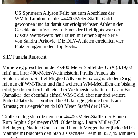
US-Sprinterin Allyson Felix hat zum Abschluss der
WM in London mit der 4x400-Meter-Staffel Gold
gewonnen und ist damit zur erfolgreichsten Athletin der
Geschichte aufgestiegen. Eines der Highlights war der
Diskus-Wettbewerb der Frauen mit einer Super-Serie
von Sandra Perkovic. Die DLV-Athleten erreichten vier
Platzierungen in den Top Sechs.
SID/ Pamela Ruprecht
Vorne weg preschten in der 4x400-Meter-Staffel die USA (3:19,02
min) mit ihrer 400-Meter-Weltmeisterin Phyllis Francis als
Schlussläuferin. Staffel-Mitglied Allyson Felix zog nach dem Sieg
mit nun elf WM-Titeln und fünf weiteren WM-Medaillen am bislang
erfolgreichsten Leichtathleten bei Weltmeisterschaften – Usain Bolt
(Jamaika), der ebenfalls elfmal WM-Gold, aber nur drei weitere
Podest-Plätze hat – vorbei. Die 31-Jährige gehörte bereits am
Samstag zur siegreichen 4x100-Meter-Staffel der USA.
Tapfer schlug sich die deutsche 4x400-Meter-Staffel der Frauen:
Ruth Sophia Spelmeyer (VfL Oldenburg), Laura Müller (LC
Rehlingen), Nadine Gonska und Hannah Mergenthaler (beide MTG
Mannheim) brachten den Stab als sechstes Team in 3:27,45 Minuten