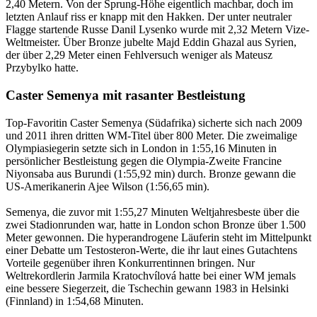
2,40 Metern. Von der Sprung-Höhe eigentlich machbar, doch im
letzten Anlauf riss er knapp mit den Hakken. Der unter neutraler
Flagge startende Russe Danil Lysenko wurde mit 2,32 Metern Vize-
Weltmeister. Über Bronze jubelte Majd Eddin Ghazal aus Syrien,
der über 2,29 Meter einen Fehlversuch weniger als Mateusz
Przybylko hatte.
Caster Semenya mit rasanter Bestleistung
Top-Favoritin Caster Semenya (Südafrika) sicherte sich nach 2009
und 2011 ihren dritten WM-Titel über 800 Meter. Die zweimalige
Olympiasiegerin setzte sich in London in 1:55,16 Minuten in
persönlicher Bestleistung gegen die Olympia-Zweite Francine
Niyonsaba aus Burundi (1:55,92 min) durch. Bronze gewann die
US-Amerikanerin Ajee Wilson (1:56,65 min).
Semenya, die zuvor mit 1:55,27 Minuten Weltjahresbeste über die
zwei Stadionrunden war, hatte in London schon Bronze über 1.500
Meter gewonnen. Die hyperandrogene Läuferin steht im Mittelpunkt
einer Debatte um Testosteron-Werte, die ihr laut eines Gutachtens
Vorteile gegenüber ihren Konkurrentinnen bringen. Nur
Weltrekordlerin Jarmila Kratochvílová hatte bei einer WM jemals
eine bessere Siegerzeit, die Tschechin gewann 1983 in Helsinki
(Finnland) in 1:54,68 Minuten.