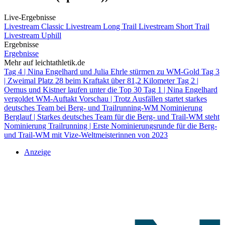
Live-Ergebnisse
Livestream Classic
Livestream Long Trail
Livestream Short Trail
Livestream Uphill
Ergebnisse
Ergebnisse
Mehr auf leichtathletik.de
Tag 4 | Nina Engelhard und Julia Ehrle stürmen zu WM-Gold
Tag 3
| Zweimal Platz 28 beim Kraftakt über 81,2 Kilometer
Tag 2 |
Oemus und Kistner laufen unter die Top 30
Tag 1 | Nina Engelhard
vergoldet WM-Auftakt
Vorschau | Trotz Ausfällen startet starkes
deutsches Team bei Berg- und Trailrunning-WM
Nominierung
Berglauf | Starkes deutsches Team für die Berg- und Trail-WM steht
Nominierung Trailrunning | Erste Nominierungsrunde für die Berg-
und Trail-WM mit Vize-Weltmeisterinnen von 2023
Anzeige