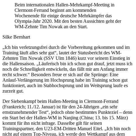
Beim internationalen Hallen-Mehrkampf-Meeting in
Clermont-Ferrand beginnt am kommenden
Wochenende für einige deutsche Mehrkämpfer das
Olympia-Jahr 2020. Mit den besten Aussichten geht der
WM-Zehnte Tim Nowak an den Start.
Silke Bernhart
„Ich bin verletzungsfrei durch die Vorbereitung gekommen und im
Training läuft alles sehr gut“, lautet der Statusbericht des WM-
Zehnten Tim Nowak (SSV Ulm 1846) kurz vor seinem Einstieg in
die Hallensaison. „Läuferisch bin ich schon gut drauf, jetzt muss ich
noch die Schnelligkeit entwickeln, das fällt mir am Anfang immer
recht schwer.“ Besonders freue er sich auf die Sprünge: Eine
Anlauf-Verlängerung im Hochsprung habe im Training schon gut
funktioniert, auch im Stabhochsprung und im Weitsprung laufe es
zurzeit gut.
Der Siebenkampf beim Hallen-Meeting in Clermont-Ferrand
(Frankreich; 11./12. Januar) ist für den 24-Jährigen „ein sehr
ernstzunehmender Test“, jedoch ohne bestimmtes Punkteziel – denn
ein Start bei der Hallen-WM in Nanjing (China; 13. bis 15. März)
kommt für ihn nicht infrage. Dasselbe gilt für seinen
Trainingspartner, den U23-EM-Dritten Manuel Eitel. „Ich bin noch
nicht auf einem Top-Niveau, ich werde den Wettkampf aus dem