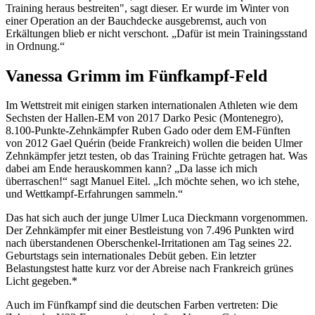
Training heraus bestreiten", sagt dieser. Er wurde im Winter von
einer Operation an der Bauchdecke ausgebremst, auch von
Erkältungen blieb er nicht verschont. „Dafür ist mein Trainingsstand
in Ordnung.“
Vanessa Grimm im Fünfkampf-Feld
Im Wettstreit mit einigen starken internationalen Athleten wie dem
Sechsten der Hallen-EM von 2017 Darko Pesic (Montenegro),
8.100-Punkte-Zehnkämpfer Ruben Gado oder dem EM-Fünften
von 2012 Gael Quérin (beide Frankreich) wollen die beiden Ulmer
Zehnkämpfer jetzt testen, ob das Training Früchte getragen hat. Was
dabei am Ende herauskommen kann? „Da lasse ich mich
überraschen!“ sagt Manuel Eitel. „Ich möchte sehen, wo ich stehe,
und Wettkampf-Erfahrungen sammeln.“
Das hat sich auch der junge Ulmer Luca Dieckmann vorgenommen.
Der Zehnkämpfer mit einer Bestleistung von 7.496 Punkten wird
nach überstandenen Oberschenkel-Irritationen am Tag seines 22.
Geburtstags sein internationales Debüt geben. Ein letzter
Belastungstest hatte kurz vor der Abreise nach Frankreich grünes
Licht gegeben.*
Auch im Fünfkampf sind die deutschen Farben vertreten: Die