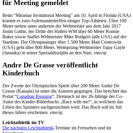
für Meeting gemeldet
Beim “Miramar Invitational Meeting” am 10. April in Florida (USA)
kommt es zum Aufeinandertreffen einiger Top-Athleten. Über 100
Meter stehen unter anderem der Weltmeister aus dem Jahr 2017
Justin Gatlin, der Dritte der Hallen-WM über 60 Meter Ronnie
Baker sowie Staffel-Weltmeister Mike Rodgers (alle USA) auf der
Startliste. Der Olympiasieger über 1.500 Meter Matt Centrowitz
(USA) geht über 800 Meter, Weitsprung-Weltmeister Tajay Gayle
(Jamaika) in seiner Spezialdisziplin an den Start.
eme/aj
Andre De Grasse veröffentlicht
Kinderbuch
Der Zweite der Olympischen Spiele über 200 Meter Andre De
Grasse (Kanada) ist unter die Autoren gegangen. Das berichtet das
Portal “
Canadian Running
“. Demnach ist der 26-Jährige der Co-
Autor des Kinder-Bilderbuchs „Race with me!“, in welchem das
Leben des Sprinters nachgezeichnet wird. Das Buch soll im Juli
dieses Jahres erscheinen.
eme/aj
Leichtathletik im TV
Die nächsten
Leichtathletik
-Termine im Fernsehen und im