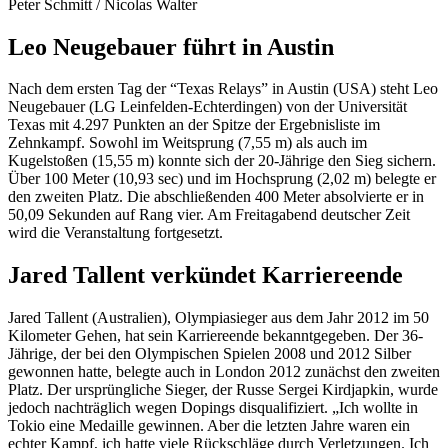
Peter Schmitt / Nicolas Walter
Leo Neugebauer führt in Austin
Nach dem ersten Tag der “Texas Relays” in Austin (USA) steht Leo
Neugebauer (LG Leinfelden-Echterdingen) von der Universität
Texas mit 4.297 Punkten an der Spitze der Ergebnisliste im
Zehnkampf. Sowohl im Weitsprung (7,55 m) als auch im
Kugelstoßen (15,55 m) konnte sich der 20-Jährige den Sieg sichern.
Über 100 Meter (10,93 sec) und im Hochsprung (2,02 m) belegte er
den zweiten Platz. Die abschließenden 400 Meter absolvierte er in
50,09 Sekunden auf Rang vier. Am Freitagabend deutscher Zeit
wird die Veranstaltung fortgesetzt.
Jared Tallent verkündet Karriereende
Jared Tallent (Australien), Olympiasieger aus dem Jahr 2012 im 50
Kilometer Gehen, hat sein Karriereende bekanntgegeben. Der 36-
Jährige, der bei den Olympischen Spielen 2008 und 2012 Silber
gewonnen hatte, belegte auch in London 2012 zunächst den zweiten
Platz. Der ursprüngliche Sieger, der Russe Sergei Kirdjapkin, wurde
jedoch nachträglich wegen Dopings disqualifiziert. „Ich wollte in
Tokio eine Medaille gewinnen. Aber die letzten Jahre waren ein
echter Kampf, ich hatte viele Rückschläge durch Verletzungen. Ich