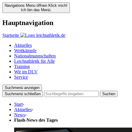
Navigations Menu öffnen
Klick mich!
Ich bin das Menü.
Hauptnavigation
Startseite
Aktuelles
Wettkämpfe
Nationalmannschaften
Leichtathletik für Alle
Training
Wir im DLV
Service
Suchmenü anzeigen
Suchmenü schließen
Suchen
Start
›
Aktuelles
›
News
›
Flash-News des Tages