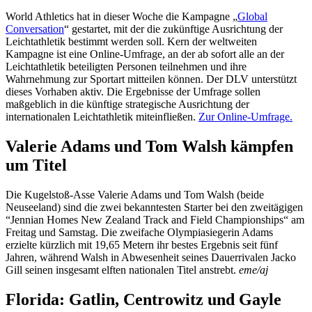
World Athletics hat in dieser Woche die Kampagne „
Global
Conversation
“ gestartet, mit der die zukünftige Ausrichtung der
Leichtathletik bestimmt werden soll. Kern der weltweiten
Kampagne ist eine Online-Umfrage, an der ab sofort alle an der
Leichtathletik beteiligten Personen teilnehmen und ihre
Wahrnehmung zur Sportart mitteilen können. Der DLV unterstützt
dieses Vorhaben aktiv. Die Ergebnisse der Umfrage sollen
maßgeblich in die künftige strategische Ausrichtung der
internationalen Leichtathletik miteinfließen.
Zur Online-Umfrage.
Valerie Adams und Tom Walsh kämpfen
um Titel
Die Kugelstoß-Asse Valerie Adams und Tom Walsh (beide
Neuseeland) sind die zwei bekanntesten Starter bei den zweitägigen
“Jennian Homes New Zealand Track and Field Championships“ am
Freitag und Samstag. Die zweifache Olympiasiegerin Adams
erzielte kürzlich mit 19,65 Metern ihr bestes Ergebnis seit fünf
Jahren, während Walsh in Abwesenheit seines Dauerrivalen Jacko
Gill seinen insgesamt elften nationalen Titel anstrebt.
eme/aj
Florida: Gatlin, Centrowitz und Gayle