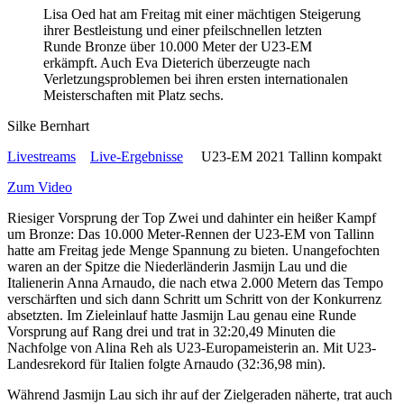
Lisa Oed hat am Freitag mit einer mächtigen Steigerung
ihrer Bestleistung und einer pfeilschnellen letzten
Runde Bronze über 10.000 Meter der U23-EM
erkämpft. Auch Eva Dieterich überzeugte nach
Verletzungsproblemen bei ihren ersten internationalen
Meisterschaften mit Platz sechs.
Silke Bernhart
Livestreams
Live-Ergebnisse
U23-EM 2021 Tallinn kompakt
Zum Video
Riesiger Vorsprung der Top Zwei und dahinter ein heißer Kampf
um Bronze: Das 10.000 Meter-Rennen der U23-EM von Tallinn
hatte am Freitag jede Menge Spannung zu bieten. Unangefochten
waren an der Spitze die Niederländerin Jasmijn Lau und die
Italienerin Anna Arnaudo, die nach etwa 2.000 Metern das Tempo
verschärften und sich dann Schritt um Schritt von der Konkurrenz
absetzten. Im Zieleinlauf hatte Jasmijn Lau genau eine Runde
Vorsprung auf Rang drei und trat in 32:20,49 Minuten die
Nachfolge von Alina Reh als U23-Europameisterin an. Mit U23-
Landesrekord für Italien folgte Arnaudo (32:36,98 min).
Während Jasmijn Lau sich ihr auf der Zielgeraden näherte, trat auch