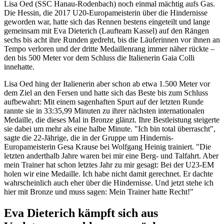
Lisa Oed (SSC Hanau-Rodenbach) noch einmal mächtig aufs Gas.
Die Hessin, die 2017 U20-Europameisterin über die Hindernisse
geworden war, hatte sich das Rennen bestens eingeteilt und lange
gemeinsam mit Eva Dieterich (Laufteam Kassel) auf den Rängen
sechs bis acht ihre Runden gedreht, bis die Läuferinnen vor ihnen an
Tempo verloren und der dritte Medaillenrang immer näher rückte –
den bis 500 Meter vor dem Schluss die Italienerin Gaia Colli
innehatte.
Lisa Oed hing der Italienerin aber schon ab etwa 1.500 Meter vor
dem Ziel an den Fersen und hatte sich das Beste bis zum Schluss
aufbewahrt: Mit einem sagenhaften Spurt auf der letzten Runde
rannte sie in 33:35,99 Minuten zu ihrer nächsten internationalen
Medaille, die dieses Mal in Bronze glänzt. Ihre Bestleistung steigerte
sie dabei um mehr als eine halbe Minute. "Ich bin total überrascht",
sagte die 22-Jährige, die in der Gruppe um Hindernis-
Europameisterin Gesa Krause bei Wolfgang Heinig trainiert. "Die
letzten anderthalb Jahre waren bei mir eine Berg- und Talfahrt. Aber
mein Trainer hat schon letztes Jahr zu mir gesagt: Bei der U23-EM
holen wir eine Medaille. Ich habe nicht damit gerechnet. Er dachte
wahrscheinlich auch eher über die Hindernisse. Und jetzt stehe ich
hier mit Bronze und muss sagen: Mein Trainer hatte Recht!"
Eva Dieterich kämpft sich aus