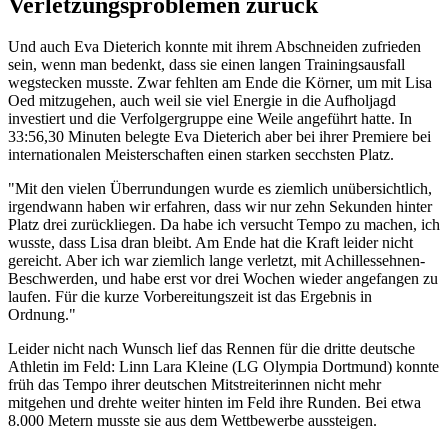
Verletzungsproblemen zurück
Und auch Eva Dieterich konnte mit ihrem Abschneiden zufrieden
sein, wenn man bedenkt, dass sie einen langen Trainingsausfall
wegstecken musste. Zwar fehlten am Ende die Körner, um mit Lisa
Oed mitzugehen, auch weil sie viel Energie in die Aufholjagd
investiert und die Verfolgergruppe eine Weile angeführt hatte. In
33:56,30 Minuten belegte Eva Dieterich aber bei ihrer Premiere bei
internationalen Meisterschaften einen starken secchsten Platz.
"Mit den vielen Überrundungen wurde es ziemlich unübersichtlich,
irgendwann haben wir erfahren, dass wir nur zehn Sekunden hinter
Platz drei zurückliegen. Da habe ich versucht Tempo zu machen, ich
wusste, dass Lisa dran bleibt. Am Ende hat die Kraft leider nicht
gereicht. Aber ich war ziemlich lange verletzt, mit Achillessehnen-
Beschwerden, und habe erst vor drei Wochen wieder angefangen zu
laufen. Für die kurze Vorbereitungszeit ist das Ergebnis in
Ordnung."
Leider nicht nach Wunsch lief das Rennen für die dritte deutsche
Athletin im Feld: Linn Lara Kleine (LG Olympia Dortmund) konnte
früh das Tempo ihrer deutschen Mitstreiterinnen nicht mehr
mitgehen und drehte weiter hinten im Feld ihre Runden. Bei etwa
8.000 Metern musste sie aus dem Wettbewerbe aussteigen.