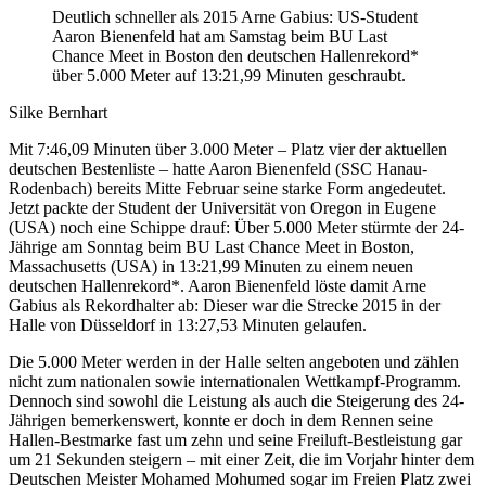
Deutlich schneller als 2015 Arne Gabius: US-Student
Aaron Bienenfeld hat am Samstag beim BU Last
Chance Meet in Boston den deutschen Hallenrekord*
über 5.000 Meter auf 13:21,99 Minuten geschraubt.
Silke Bernhart
Mit 7:46,09 Minuten über 3.000 Meter – Platz vier der aktuellen
deutschen Bestenliste – hatte Aaron Bienenfeld (SSC Hanau-
Rodenbach) bereits Mitte Februar seine starke Form angedeutet.
Jetzt packte der Student der Universität von Oregon in Eugene
(USA) noch eine Schippe drauf: Über 5.000 Meter stürmte der 24-
Jährige am Sonntag beim BU Last Chance Meet in Boston,
Massachusetts (USA) in 13:21,99 Minuten zu einem neuen
deutschen Hallenrekord*. Aaron Bienenfeld löste damit Arne
Gabius als Rekordhalter ab: Dieser war die Strecke 2015 in der
Halle von Düsseldorf in 13:27,53 Minuten gelaufen.
Die 5.000 Meter werden in der Halle selten angeboten und zählen
nicht zum nationalen sowie internationalen Wettkampf-Programm.
Dennoch sind sowohl die Leistung als auch die Steigerung des 24-
Jährigen bemerkenswert, konnte er doch in dem Rennen seine
Hallen-Bestmarke fast um zehn und seine Freiluft-Bestleistung gar
um 21 Sekunden steigern – mit einer Zeit, die im Vorjahr hinter dem
Deutschen Meister Mohamed Mohumed sogar im Freien Platz zwei