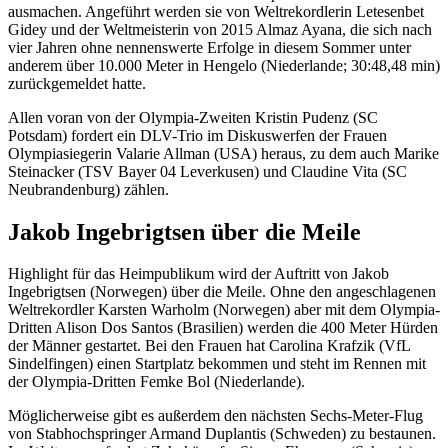
ausmachen. Angeführt werden sie von Weltrekordlerin Letesenbet
Gidey und der Weltmeisterin von 2015 Almaz Ayana, die sich nach
vier Jahren ohne nennenswerte Erfolge in diesem Sommer unter
anderem über 10.000 Meter in Hengelo (Niederlande; 30:48,48 min)
zurückgemeldet hatte.
Allen voran von der Olympia-Zweiten Kristin Pudenz (SC
Potsdam) fordert ein DLV-Trio im Diskuswerfen der Frauen
Olympiasiegerin Valarie Allman (USA) heraus, zu dem auch Marike
Steinacker (TSV Bayer 04 Leverkusen) und Claudine Vita (SC
Neubrandenburg) zählen.
Jakob Ingebrigtsen über die Meile
Highlight für das Heimpublikum wird der Auftritt von Jakob
Ingebrigtsen (Norwegen) über die Meile. Ohne den angeschlagenen
Weltrekordler Karsten Warholm (Norwegen) aber mit dem Olympia-
Dritten Alison Dos Santos (Brasilien) werden die 400 Meter Hürden
der Männer gestartet. Bei den Frauen hat Carolina Krafzik (VfL
Sindelfingen) einen Startplatz bekommen und steht im Rennen mit
der Olympia-Dritten Femke Bol (Niederlande).
Möglicherweise gibt es außerdem den nächsten Sechs-Meter-Flug
von Stabhochspringer Armand Duplantis (Schweden) zu bestaunen.