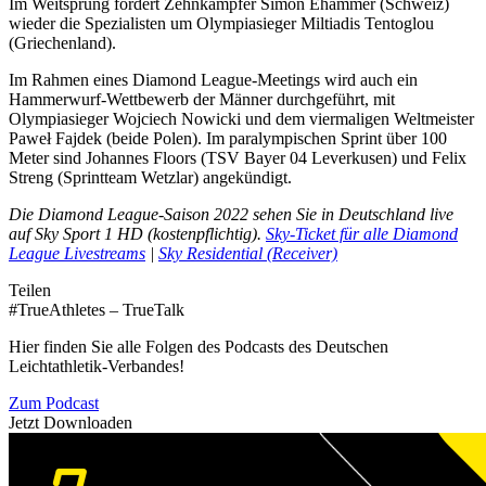
Im Weitsprung fordert Zehnkämpfer Simon Ehammer (Schweiz)
wieder die Spezialisten um Olympiasieger Miltiadis Tentoglou
(Griechenland).
Im Rahmen eines Diamond League-Meetings wird auch ein
Hammerwurf-Wettbewerb der Männer durchgeführt, mit
Olympiasieger Wojciech Nowicki und dem viermaligen Weltmeister
Paweł Fajdek (beide Polen). Im paralympischen Sprint über 100
Meter sind Johannes Floors (TSV Bayer 04 Leverkusen) und Felix
Streng (Sprintteam Wetzlar) angekündigt.
Die Diamond League-Saison 2022 sehen Sie in Deutschland live
auf Sky Sport 1 HD (kostenpflichtig).
Sky-Ticket für alle Diamond
League Livestreams
|
Sky Residential (Receiver)
Teilen
#TrueAthletes – TrueTalk
Hier finden Sie alle Folgen des Podcasts des Deutschen
Leichtathletik-Verbandes!
Zum Podcast
Jetzt Downloaden