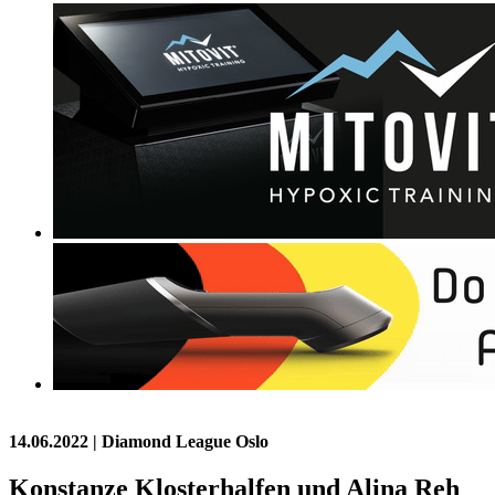
14.06.2022
| Diamond League Oslo
Konstanze Klosterhalfen und Alina Reh