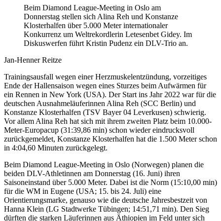
Beim Diamond League-Meeting in Oslo am
Donnerstag stellen sich Alina Reh und Konstanze
Klosterhalfen über 5.000 Meter internationaler
Konkurrenz um Weltrekordlerin Letesenbet Gidey. Im
Diskuswerfen führt Kristin Pudenz ein DLV-Trio an.
Jan-Henner Reitze
Trainingsausfall wegen einer Herzmuskelentzündung, vorzeitiges
Ende der Hallensaison wegen eines Sturzes beim Aufwärmen für
ein Rennen in New York (USA). Der Start ins Jahr 2022 war für die
deutschen Ausnahmeläuferinnen Alina Reh (SCC Berlin) und
Konstanze Klosterhalfen (TSV Bayer 04 Leverkusen) schwierig.
Vor allem Alina Reh hat sich mit ihrem zweiten Platz beim 10.000-
Meter-Europacup (31:39,86 min) schon wieder eindrucksvoll
zurückgemeldet, Konstanze Klosterhalfen hat die 1.500 Meter schon
in 4:04,60 Minuten zurückgelegt.
Beim Diamond League-Meeting in Oslo (Norwegen) planen die
beiden DLV-Athletinnen am Donnerstag (16. Juni) ihren
Saisoneinstand über 5.000 Meter. Dabei ist die Norm (15:10,00 min)
für die WM in Eugene (USA; 15. bis 24. Juli) eine
Orientierungsmarke, genauso wie die deutsche Jahresbestzeit von
Hanna Klein (LG Stadtwerke Tübingen; 14:51,71 min). Den Sieg
dürften die starken Läuferinnen aus Äthiopien im Feld unter sich