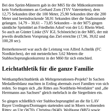
Bei den Sprint-Männern gab in der M65 für die Mitkonkurrenten
kein Vorbeikommen an Gerhard Zorn (TSV Vaterstetten), dem
12,75 Sekunden über die 100 Meter, 25,90 Sekunden über die 200
Meter und beeindruckende 58,91 Sekunden über die Stadionrunde
gelangen. 14,79 – 30,61 – 73,85 Sekunden – in der M75 gingen
sämtliche Sprinttitel an Friedhelm Adorf von der LG Rhein-Wied.
So auch an Günter Linke (SV IGL Schöneiche) in der M85, der mit
jeweils deutlichem Vorsprung das Ziel erreichte (17,96, 39,02 und
100,28 sec).
Bemerkenswert war auch die Leistung von Alfred Achtelik (FC
Nordkirchen), der mit meisterlichen 3,62 Metern die
Stabhochsprungkonkurrenz in der M60 für sich entschied.
Leichtathletik für die ganze Familie
Wettkampfleichtathletik als Mehrgenerationen-Projekt? In Sachen
Medaillenbilanz machten in Erding abermals zwei Familien von sich
reden. So trugen sich „die Rittes aus Nordrhein-Westfalen“ und „die
Herrmanns aus Sachsen“ gleich mehrfach in die Siegerlisten ein.
So gingen schließlich vier Stabhochsprungtitel an die für LAV
Bayer Uerdingen/Dormagen startenden und in Moers wohnenden
Rittes: an Ute (W70), Christina (W40), Wolfgang (M65) sowie