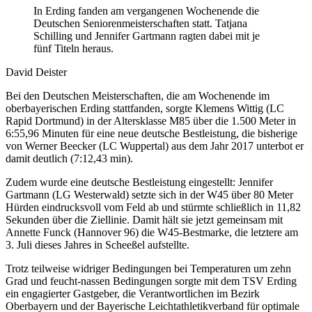
In Erding fanden am vergangenen Wochenende die
Deutschen Seniorenmeisterschaften statt. Tatjana
Schilling und Jennifer Gartmann ragten dabei mit je
fünf Titeln heraus.
David Deister
Bei den Deutschen Meisterschaften, die am Wochenende im
oberbayerischen Erding stattfanden, sorgte Klemens Wittig (LC
Rapid Dortmund) in der Altersklasse M85 über die 1.500 Meter in
6:55,96 Minuten für eine neue deutsche Bestleistung, die bisherige
von Werner Beecker (LC Wuppertal) aus dem Jahr 2017 unterbot er
damit deutlich (7:12,43 min).
Zudem wurde eine deutsche Bestleistung eingestellt: Jennifer
Gartmann (LG Westerwald) setzte sich in der W45 über 80 Meter
Hürden eindrucksvoll vom Feld ab und stürmte schließlich in 11,82
Sekunden über die Ziellinie. Damit hält sie jetzt gemeinsam mit
Annette Funck (Hannover 96) die W45-Bestmarke, die letztere am
3. Juli dieses Jahres in Scheeßel aufstellte.
Trotz teilweise widriger Bedingungen bei Temperaturen um zehn
Grad und feucht-nassen Bedingungen sorgte mit dem TSV Erding
ein engagierter Gastgeber, die Verantwortlichen im Bezirk
Oberbayern und der Bayerische Leichtathletikverband für optimale