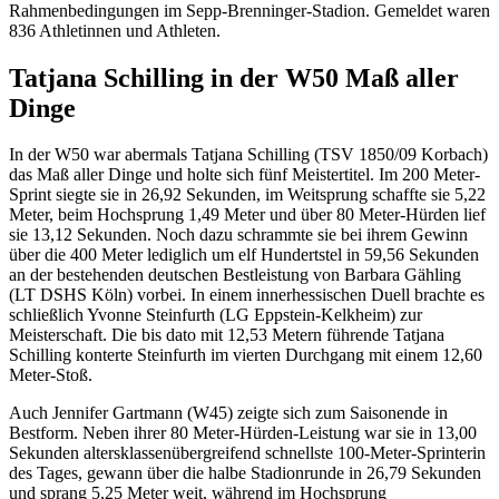
Rahmenbedingungen im Sepp-Brenninger-Stadion. Gemeldet waren
836 Athletinnen und Athleten.
Tatjana Schilling in der W50 Maß aller
Dinge
In der W50 war abermals Tatjana Schilling (TSV 1850/09 Korbach)
das Maß aller Dinge und holte sich fünf Meistertitel. Im 200 Meter-
Sprint siegte sie in 26,92 Sekunden, im Weitsprung schaffte sie 5,22
Meter, beim Hochsprung 1,49 Meter und über 80 Meter-Hürden lief
sie 13,12 Sekunden. Noch dazu schrammte sie bei ihrem Gewinn
über die 400 Meter lediglich um elf Hundertstel in 59,56 Sekunden
an der bestehenden deutschen Bestleistung von Barbara Gähling
(LT DSHS Köln) vorbei. In einem innerhessischen Duell brachte es
schließlich Yvonne Steinfurth (LG Eppstein-Kelkheim) zur
Meisterschaft. Die bis dato mit 12,53 Metern führende Tatjana
Schilling konterte Steinfurth im vierten Durchgang mit einem 12,60
Meter-Stoß.
Auch Jennifer Gartmann (W45) zeigte sich zum Saisonende in
Bestform. Neben ihrer 80 Meter-Hürden-Leistung war sie in 13,00
Sekunden altersklassenübergreifend schnellste 100-Meter-Sprinterin
des Tages, gewann über die halbe Stadionrunde in 26,79 Sekunden
und sprang 5,25 Meter weit, während im Hochsprung