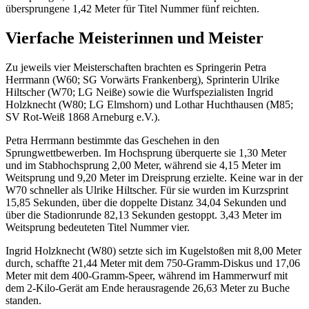
übersprungene 1,42 Meter für Titel Nummer fünf reichten.
Vierfache Meisterinnen und Meister
Zu jeweils vier Meisterschaften brachten es Springerin Petra
Herrmann (W60; SG Vorwärts Frankenberg), Sprinterin Ulrike
Hiltscher (W70; LG Neiße) sowie die Wurfspezialisten Ingrid
Holzknecht (W80; LG Elmshorn) und Lothar Huchthausen (M85;
SV Rot-Weiß 1868 Arneburg e.V.).
Petra Herrmann bestimmte das Geschehen in den
Sprungwettbewerben. Im Hochsprung überquerte sie 1,30 Meter
und im Stabhochsprung 2,00 Meter, während sie 4,15 Meter im
Weitsprung und 9,20 Meter im Dreisprung erzielte. Keine war in der
W70 schneller als Ulrike Hiltscher. Für sie wurden im Kurzsprint
15,85 Sekunden, über die doppelte Distanz 34,04 Sekunden und
über die Stadionrunde 82,13 Sekunden gestoppt. 3,43 Meter im
Weitsprung bedeuteten Titel Nummer vier.
Ingrid Holzknecht (W80) setzte sich im Kugelstoßen mit 8,00 Meter
durch, schaffte 21,44 Meter mit dem 750-Gramm-Diskus und 17,06
Meter mit dem 400-Gramm-Speer, während im Hammerwurf mit
dem 2-Kilo-Gerät am Ende herausragende 26,63 Meter zu Buche
standen.