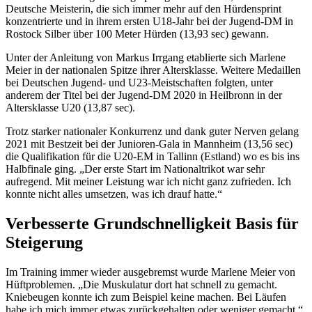
Deutsche Meisterin, die sich immer mehr auf den Hürdensprint
konzentrierte und in ihrem ersten U18-Jahr bei der Jugend-DM in
Rostock Silber über 100 Meter Hürden (13,93 sec) gewann.
Unter der Anleitung von Markus Irrgang etablierte sich Marlene
Meier in der nationalen Spitze ihrer Altersklasse. Weitere Medaillen
bei Deutschen Jugend- und U23-Meistschaften folgten, unter
anderem der Titel bei der Jugend-DM 2020 in Heilbronn in der
Altersklasse U20 (13,87 sec).
Trotz starker nationaler Konkurrenz und dank guter Nerven gelang
2021 mit Bestzeit bei der Junioren-Gala in Mannheim (13,56 sec)
die Qualifikation für die U20-EM in Tallinn (Estland) wo es bis ins
Halbfinale ging. „Der erste Start im Nationaltrikot war sehr
aufregend. Mit meiner Leistung war ich nicht ganz zufrieden. Ich
konnte nicht alles umsetzen, was ich drauf hatte.“
Verbesserte Grundschnelligkeit Basis für
Steigerung
Im Training immer wieder ausgebremst wurde Marlene Meier von
Hüftproblemen. „Die Muskulatur dort hat schnell zu gemacht.
Kniebeugen konnte ich zum Beispiel keine machen. Bei Läufen
habe ich mich immer etwas zurückgehalten oder weniger gemacht.“