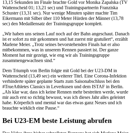
13,15 Sekunden im Finale brachte Gold vor Monika Zapalska (TV
Wattenscheid 01; 13,21 sec) und Trainingspartnerin Franziska
Schuster (13,31 sec). Nur wenige Minuten später machte Tim
Eikermann mit Silber über 110 Meter Hürden der Männer (13,78
sec) den Medaillensatz der Trainingsgruppe komplett.
„Wir haben uns seinen Lauf noch auf der Bahn angeschaut. Danach
ist er sofort zu mir gekommen und hat zuerst mir gratuliert“, erzählt
Marlene Meier. „Trotz seines bevorstehenden Finals hat er also
mitbekommen, was in unserem Rennen passiert ist. Der ganze
Moment hat mir gezeigt, wie eng wir als Trainingsgruppe
zusammengewachsen sind.“
Dem Triumph von Berlin folgte mit Gold bei der U23-DM in
Wattenscheid (13,49 sec) ein weiterer Titel. Eine Corona-Infektion
verhinderte später geplante Starts zum Saisonabschluss bei den
#TrueAthletes Classics in Leverkusen und dem ISTAF in Berlin.
„Als klar war, dass ich keine Rennen mehr bestreiten werde, wurde
mir auch erst so richtig bewusst, was ich dieses Jahr alles geleistet
habe. Körperlich und mental war das etwas ganz Neues und ich
brauchte wirklich eine Pause.“
Bei U23-EM beste Leistung abrufen