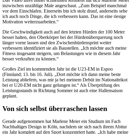
Das Video ihres bisher schnellsten Rennens hat sich Marlene Meier
inzwischen unzählige Male angeschaut. „Zum Beispiel manchmal
vor dem Einschlafen. Einerseits bin ich stolz drauf, anderseits sehe
ich auch noch Dinge, die ich verbessern kann. Das ist eine riesige
Motivation weiterzuarbeiten.“
Die Geschwindigkeit auch auf den letzten Hürden der 100 Meter
besser halten, den Oberkörper bei der Hürdenüberquerung noch
länger vorne lassen und den Zwischenhürdensprint weiter
verbessern identifiziert sie als Baustellen. „Ich möchte auch meine
Fitness insgesamt steigern, um Belastungen wie in diesem Jahr
besser verkraften zu können.“
Großes Ziel im kommenden Jahr ist die U23-EM in Espoo
(Finnland; 13. bis 16. Juli). „Dort möchte ich dann meine beste
Leistung abliefern, was mir ja bei meinem Debüt im Nationaltrikot
bei er U20-EM nicht ganz gelungen ist.“ Als Überprüfung des
Leistungsstands in Richtung Sommer ist auch eine Hallensaison
geplant.
Von sich selbst überraschen lassen
Gerade aufgenommen hat Marlene Meier ein Studium im Fach
Nachhaltiges Design in Köln, nachdem sie sich nach ihrem Abitur
ein Jahr komplett auf den Sport konzentriert hatte. „Ich habe meine