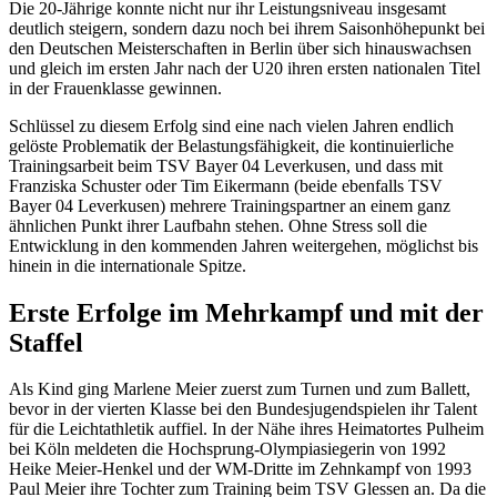
Die 20-Jährige konnte nicht nur ihr Leistungsniveau insgesamt
deutlich steigern, sondern dazu noch bei ihrem Saisonhöhepunkt bei
den Deutschen Meisterschaften in Berlin über sich hinauswachsen
und gleich im ersten Jahr nach der U20 ihren ersten nationalen Titel
in der Frauenklasse gewinnen.
Schlüssel zu diesem Erfolg sind eine nach vielen Jahren endlich
gelöste Problematik der Belastungsfähigkeit, die kontinuierliche
Trainingsarbeit beim TSV Bayer 04 Leverkusen, und dass mit
Franziska Schuster oder Tim Eikermann (beide ebenfalls TSV
Bayer 04 Leverkusen) mehrere Trainingspartner an einem ganz
ähnlichen Punkt ihrer Laufbahn stehen. Ohne Stress soll die
Entwicklung in den kommenden Jahren weitergehen, möglichst bis
hinein in die internationale Spitze.
Erste Erfolge im Mehrkampf und mit der
Staffel
Als Kind ging Marlene Meier zuerst zum Turnen und zum Ballett,
bevor in der vierten Klasse bei den Bundesjugendspielen ihr Talent
für die Leichtathletik auffiel. In der Nähe ihres Heimatortes Pulheim
bei Köln meldeten die Hochsprung-Olympiasiegerin von 1992
Heike Meier-Henkel und der WM-Dritte im Zehnkampf von 1993
Paul Meier ihre Tochter zum Training beim TSV Glessen an. Da die