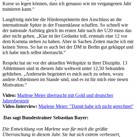
Kurse so legen können, dass ich genauso wie im vergangenen Jahr
trainieren kann.“
Langfristig möchte die Hürdensprinterin den Anschluss an die
internationale Spitze in der Frauenklasse schaffen. So schnell wie
der nationale Aufstieg gleich im ersten Jahr nach der U20 muss das
aber nicht gehen. „Klar ist der Gedanke toll, erstmals eine 12 vor
dem Komma stehen zu haben. Aber in Sachen Zeiten mache ich mir
keinen Stress. So hat es auch bei der DM in Berlin gut geklappt und
ich habe mich selbst überrascht.“
Respekt hat sie vor der aktuellen Weltspitze in ihrer Disziplin. 13
Athletinnen sind in diesem Jahr weltweit unter 12,50 Sekunden
geblieben. „Anderseits begeistert es mich auch zu sehen, wozu
andere Athletinnen im Stande sind, und es ist für mich eine riesen
Motivation.“
Video:
Marlene Meier überrascht mit Gold und deutscher
Jahresbestzeit
Video-Interview:
Marlene Meier: "Damit habe ich nicht gerechnet"
Das sagt Bundestrainer Sebastian Bayer:
Die Entwicklung von Marlene war für mich die größte
Überraschung in diesem Jahr. Sie hat sich extrem verbessert,