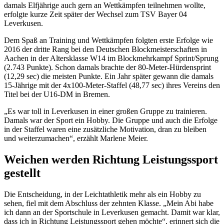
damals Elfjährige auch gern an Wettkämpfen teilnehmen wollte,
erfolgte kurze Zeit später der Wechsel zum TSV Bayer 04
Leverkusen.
Dem Spaß an Training und Wettkämpfen folgten erste Erfolge wie
2016 der dritte Rang bei den Deutschen Blockmeisterschaften in
Aachen in der Altersklasse W14 im Blockmehrkampf Sprint/Sprung
(2.743 Punkte). Schon damals brachte der 80-Meter-Hürdensprint
(12,29 sec) die meisten Punkte. Ein Jahr später gewann die damals
15-Jährige mit der 4x100-Meter-Staffel (48,77 sec) ihres Vereins den
Titel bei der U16-DM in Bremen.
„Es war toll in Leverkusen in einer großen Gruppe zu trainieren.
Damals war der Sport ein Hobby. Die Gruppe und auch die Erfolge
in der Staffel waren eine zusätzliche Motivation, dran zu bleiben
und weiterzumachen“, erzählt Marlene Meier.
Weichen werden Richtung Leistungssport
gestellt
Die Entscheidung, in der Leichtathletik mehr als ein Hobby zu
sehen, fiel mit dem Abschluss der zehnten Klasse. „Mein Abi habe
ich dann an der Sportschule in Leverkusen gemacht. Damit war klar,
dass ich in Richtung Leistungssport gehen möchte“, erinnert sich die