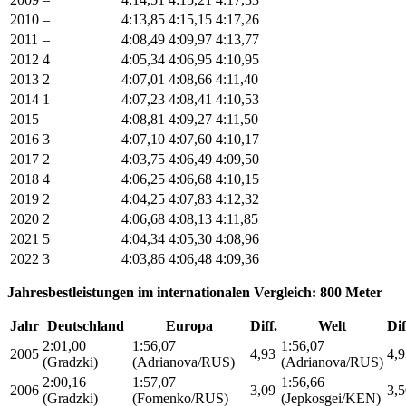
2010
–
4:13,85
4:15,15
4:17,26
2011
–
4:08,49
4:09,97
4:13,77
2012
4
4:05,34
4:06,95
4:10,95
2013
2
4:07,01
4:08,66
4:11,40
2014
1
4:07,23
4:08,41
4:10,53
2015
–
4:08,81
4:09,27
4:11,50
2016
3
4:07,10
4:07,60
4:10,17
2017
2
4:03,75
4:06,49
4:09,50
2018
4
4:06,25
4:06,68
4:10,15
2019
2
4:04,25
4:07,83
4:12,32
2020
2
4:06,68
4:08,13
4:11,85
2021
5
4:04,34
4:05,30
4:08,96
2022
3
4:03,86
4:06,48
4:09,36
Jahresbestleistungen im internationalen Vergleich: 800 Meter
Jahr
Deutschland
Europa
Diff.
Welt
Dif
2:01,00
1:56,07
1:56,07
2005
4,93
4,9
(Gradzki)
(Adrianova/RUS)
(Adrianova/RUS)
2:00,16
1:57,07
1:56,66
2006
3,09
3,5
(Gradzki)
(Fomenko/RUS)
(Jepkosgei/KEN)