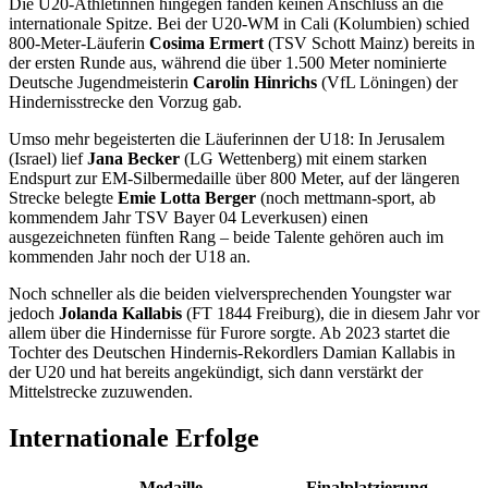
Die U20-Athletinnen hingegen fanden keinen Anschluss an die
internationale Spitze. Bei der U20-WM in Cali (Kolumbien) schied
800-Meter-Läuferin
Cosima Ermert
(TSV Schott Mainz) bereits in
der ersten Runde aus, während die über 1.500 Meter nominierte
Deutsche Jugendmeisterin
Carolin Hinrichs
(VfL Löningen) der
Hindernisstrecke den Vorzug gab.
Umso mehr begeisterten die Läuferinnen der U18: In Jerusalem
(Israel) lief
Jana Becker
(LG Wettenberg) mit einem starken
Endspurt zur EM-Silbermedaille über 800 Meter, auf der längeren
Strecke belegte
Emie Lotta Berger
(noch mettmann-sport, ab
kommendem Jahr TSV Bayer 04 Leverkusen) einen
ausgezeichneten fünften Rang – beide Talente gehören auch im
kommenden Jahr noch der U18 an.
Noch schneller als die beiden vielversprechenden Youngster war
jedoch
Jolanda Kallabis
(FT 1844 Freiburg), die in diesem Jahr vor
allem über die Hindernisse für Furore sorgte. Ab 2023 startet die
Tochter des Deutschen Hindernis-Rekordlers Damian Kallabis in
der U20 und hat bereits angekündigt, sich dann verstärkt der
Mittelstrecke zuzuwenden.
Internationale Erfolge
Medaille
Finalplatzierung