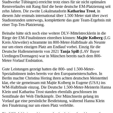
Stadtwerke Tübingen) erreichte trotz eines für sie nicht optimalen
Rennverlaufes mit Rang fünf die beste deutsche EM-Platzierung seit
zehn Jahren. Die zweite Lokalmatadorin
Katharina Trost
, in
diesem Jahr erstmals international über 1.500 Meter statt über zwei
Stadionrunden unterwegs, komplettierte das gute Team-Ergebnis mit
einer Top-Ten-Platzierung.
Beinahe hätte sich noch eine weitere DLV-Mittelstrecklerin in die
Riege der EM-Finalistinnen einreihen können:
Majtie Kolberg
(LG
Kreis Ahrweiler) schrammte im 800-Meter-Halbfinale als Neunte
nur um einen einzigen Platz am Endlauf vorbei. Einzig für die
Deutsche Hallenmeisterin von 2021
Tanja Spill
(LAV Bayer
Uerdingen/Dormagen) war in München bereits nach dem 800-
Meter-Vorlauf Endstation.
Gute Leistungen gezeigt hatten die 800- und 1.500-Meter-
Spezialistinnen indes bereits vor den Europameisterschaften. In
Berlin machte Christina Hering ihren achten deutschen Meistertitel
klar, ehe sie gemeinsam mit Majtie Kolberg in Eugene (USA) ins
WM-Halbfinale einzog. Die Deutsche 1.500-Meter-Meisterin Hanna
Klein und Katharina Trost standen ebenfalls geschlossen im
Semifinale der Welt-Titelkämpfe. Der Münchnerin gelang im
Vorlauf gar eine persönliche Bestleistung, während Hanna Klein
den Finaleinzug nur um einen Platz verfehlte.