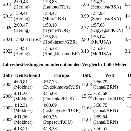
2:00,48
1:58,83
1:54,25
2018
1,65
6,2
(Hering)
(Lamote/FRA)
(Semenya/RSA)
1:59,41
1:58,42
1:54,98
2019
0,99
4,4
(Hering)
(Muir/GBR)
(Semenya/RSA)
2:00,47
1:58,10
1:57,68
2020
2,37
3,7
(Hering)
(Hynne/NOR)
(Kipyegon/KEN)
1:55,88
1:55,04
2021
1:58,68 (Trost)
2,80
3,6
(Hodkinson/GBR)
(Mu/USA)
1:59,51
1:56,38
1:56,30
2022
3,13
3,2
(Hering)
(Hodgkinson/GBR)
(Mu/USA)
Jahresbestleistungen im internationalen Vergleich: 1.500 Meter
Jahr
Deutschland
Europa
Diff.
Welt
D
4:08,81
3:57,73
3:56,79
2005
11,08
1
(Möldner)
(Evdokimova/RUS)
(Jamal/BRN)
4:11,23
3:55,68
3:55,68
2006
15,55
1
(Möldner)
(Fomenko/RUS)
(Fomenko/RUS)
4:12,31
4:00,69
3:58,75
2007
11,62
1
(Möldner)
(Lishchynska/UKR)
(Jamal/BRN)
4:11,96
4:00,35
3:59,84
2008
11,61
1
(Möldner)
(Popescu/ROU)
(Jamal/BRN)
4:13,51
3:58,38
3:56,55