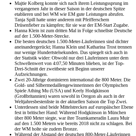
Majtie Kolberg konnte sich nach ihrem Leistungssprung im
vergangenen Jahr in dieser Saison in der deutschen Spitze
etablieren und bei WM wie EM gute Leistungen abrufen.
Tanja Spill hatte unter anderem mit Pfeifferschem
Drüsenfieber zu kämpfen; für sie war der EM-Start Zugabe.
Hanna Klein ist zum dritten Mal in Folge schnellste Deutsche
auf der 1.500-Meter-Strecke.
Die besten deutschen 1.500-Meter-Läuferinnen sind dichter
aneinandergerückt; Hanna Klein und Katharina Trost trennen
nur wenige Hundertstelsekunden. Das spiegelt sich auch in
der Statistik wider: Obwohl nur drei Läuferinnen unter dem
Schwellenwert von 4:07,50 Minuten blieben, ist der Top-
Drei-Schnitt der zweitbeste seit Beginn unserer
Aufzeichnungen.
Zwei 20-Jährige dominieren international die 800 Meter. Die
Gold- und Silbermedaillengewinnerinnen der Olympischen
Spiele Athing Mu (USA) und Keely Hodgkinson
(Großbritannien) waren sowohl in Oregon als auch in der
Weltjahresbestenliste in der aktuellen Saison die Top Zwei.
Unterdessen sind beide Mittelstrecken auf europäischer Ebene
fest in britischer Hand: Während Hodgkinson in München
über 800 Meter siegte, war ihre Teamkameradin Laura Muir
auf den 1.500 Metern wie bereits 2018 nicht zu schlagen. Bei
der WM holte sie zudem Bronze.
Während der Abstand der deutschen 800-Meter-Läuferinnen