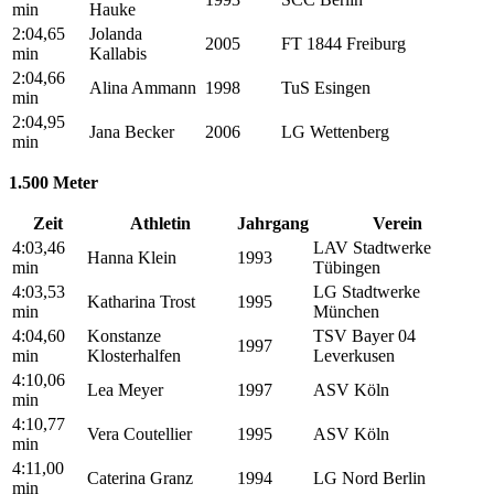
min
Hauke
2:04,65
Jolanda
2005
FT 1844 Freiburg
min
Kallabis
2:04,66
Alina Ammann
1998
TuS Esingen
min
2:04,95
Jana Becker
2006
LG Wettenberg
min
1.500 Meter
Zeit
Athletin
Jahrgang
Verein
4:03,46
LAV Stadtwerke
Hanna Klein
1993
min
Tübingen
4:03,53
LG Stadtwerke
Katharina Trost
1995
min
München
4:04,60
Konstanze
TSV Bayer 04
1997
min
Klosterhalfen
Leverkusen
4:10,06
Lea Meyer
1997
ASV Köln
min
4:10,77
Vera Coutellier
1995
ASV Köln
min
4:11,00
Caterina Granz
1994
LG Nord Berlin
min