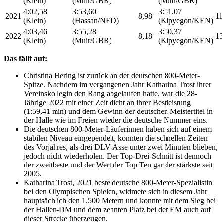
(Klein)
(Muir/GBR)
(Muir/GBR)
4:02,58
3:53,60
3:51,07
2021
8,98
11
(Klein)
(Hassan/NED)
(Kipyegon/KEN)
4:03,46
3:55,28
3:50,37
2022
8,18
1
(Klein)
(Muir/GBR)
(Kipyegon/KEN)
Das fällt auf:
Christina Hering ist zurück an der deutschen 800-Meter-
Spitze. Nachdem im vergangenen Jahr Katharina Trost ihrer
Vereinskollegin den Rang abgelaufen hatte, war die 28-
Jährige 2022 mit einer Zeit dicht an ihrer Bestleistung
(1:59,41 min) und dem Gewinn der deutschen Meistertitel in
der Halle wie im Freien wieder die deutsche Nummer eins.
Die deutschen 800-Meter-Läuferinnen haben sich auf einem
stabilen Niveau eingependelt, konnten die schnellen Zeiten
des Vorjahres, als drei DLV-Asse unter zwei Minuten blieben,
jedoch nicht wiederholen. Der Top-Drei-Schnitt ist dennoch
der zweitbeste und der Wert der Top Ten gar der stärkste seit
2005.
Katharina Trost, 2021 beste deutsche 800-Meter-Spezialistin
bei den Olympischen Spielen, widmete sich in diesem Jahr
hauptsächlich den 1.500 Metern und konnte mit dem Sieg bei
der Hallen-DM und dem zehnten Platz bei der EM auch auf
dieser Strecke überzeugen.