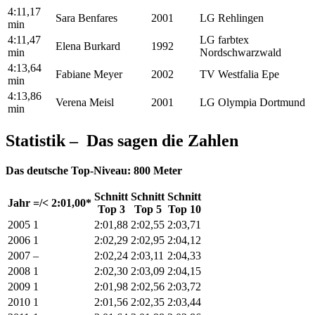
4:11,17
Sara Benfares
2001
LG Rehlingen
min
4:11,47
LG farbtex
Elena Burkard
1992
min
Nordschwarzwald
4:13,64
Fabiane Meyer
2002
TV Westfalia Epe
min
4:13,86
Verena Meisl
2001
LG Olympia Dortmund
min
Statistik
– Das sagen die Zahlen
Das deutsche Top-Niveau: 800 Meter
Schnitt
Schnitt
Schnitt
Jahr
=/< 2:01,00*
Top 3
Top 5
Top 10
2005
1
2:01,88
2:02,55
2:03,71
2006
1
2:02,29
2:02,95
2:04,12
2007
–
2:02,24
2:03,11
2:04,33
2008
1
2:02,30
2:03,09
2:04,15
2009
1
2:01,98
2:02,56
2:03,72
2010
1
2:01,56
2:02,35
2:03,44