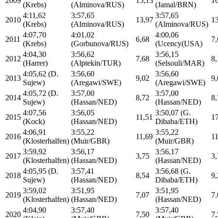
2009
15,13
1
(Krebs)
(Alminova/RUS)
(Jamal/BRN)
4:11,62
3:57,65
3:57,65
2010
13,97
1
(Krebs)
(Alminova/RUS)
(Alminova/RUS)
4:07,70
4:01,02
4:00,06
2011
6,68
7,
(Krebs)
(Gorbunova/RUS)
(Ucency(USA)
4:04,30
3:56,62
3:56,15
2012
7,68
8,
(Harrer)
(Alptekin/TUR)
(Selsouli/MAR)
4:05,62 (D.
3:56,60
3:56,60
2013
9,02
9,
Sujew)
(Aregawi/SWE)
(Aregawi/SWE)
4:05,72 (D.
3:57,00
3:57,00
2014
8,72
8,
Sujew)
(Hassan/NED)
(Hassan/NED)
4:07,56
3:56,05
3:50,07 (G.
2015
11,51
1
(Kock)
(Hassan/NED)
Dibaba/ETH)
4:06,91
3:55,22
3:55,22
2016
11,69
11
(Klosterhalfen)
(Muir/GBR)
(Muir/GBR)
3:59,92
3:56,17
3:56,17
2017
3,75
3,
(Klosterhalfen)
(Hassan/NED)
(Hassan/NED)
4:05,95 (D.
3:57,41
3:56,68 (G.
2018
8,54
9,
Sujew)
(Hassan/NED)
Dibaba/ETH)
3:59,02
3:51,95
3:51,95
2019
7,07
7.
(Klosterhalfen)
(Hassan/NED)
(Hassan/NED)
4:04,90
3:57,40
3:57,40
2020
7,50
7,