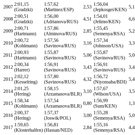
2:01,15
1:57,62
1:56,04
2007
2,53
5,1
(Gradzki)
(Martinez/ESP)
(Jepkosgei/KEN)
2:00,51
1:56,00
1:54,01
2008
4,51
6,6
(Gradzki)
(Adrianova/RUS)
(Jelimo/KEN)
2:00,71
1:57,86
1:55,45
2009
2,85
5,2
(Hartmann)
(Alminova/RUS)
(Semenya/RSA)
2:00,72
1:57,56
1:57,34
2010
3,16
3,3
(Kohlmann)
(Savinova/RUS)
(Johnson/USA)
2:00,93
1:55,87
1:55,87
2011
5,06
5,0
(Hartmann)
(Savinova/RUS)
(Savinova/RUS)
2:00,34
1:56,91
1:56,91
2012
3,43
3,4
(Harrer)
(Savinova/RUS)
(Savinova/RUS)
2:02,12
1:57,80
1:56,72
2013
4,32
5,4
(Kesselring)
(Savinova/RUS)
(Niyonsaba/BDI)
2:01,25
1:58,15
1:57,67
2014
3,10
3,5
(Hering)
(Arzamasova/BLR)
(Wilson/USA)
1:58,34
1:57,54
1:56,99
2015
0,80
1,3
(Kohlmann)
(Arzamasova/BLR)
(Sum/KEN)
2:00,37
1:57,37
1:55,28
2016
3,00
5,0
(Hering)
(Joswik/POL)
(Semenya/RSA)
1:59,65
1:56,81
1:55,16
2017
2,84
4,4
(Klosterhalfen)
(Hassan/NED)
(Semenya/RSA)