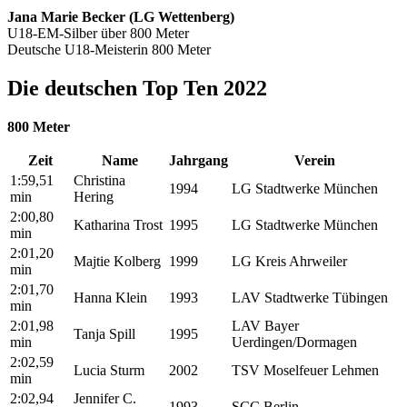
Jana Marie Becker (LG Wettenberg)
U18-EM-Silber über 800 Meter
Deutsche U18-Meisterin 800 Meter
Die deutschen Top Ten 2022
800 Meter
Zeit
Name
Jahrgang
Verein
1:59,51
Christina
1994
LG Stadtwerke München
min
Hering
2:00,80
Katharina Trost
1995
LG Stadtwerke München
min
2:01,20
Majtie Kolberg
1999
LG Kreis Ahrweiler
min
2:01,70
Hanna Klein
1993
LAV Stadtwerke Tübingen
min
2:01,98
LAV Bayer
Tanja Spill
1995
min
Uerdingen/Dormagen
2:02,59
Lucia Sturm
2002
TSV Moselfeuer Lehmen
min
2:02,94
Jennifer C.
1993
SCC Berlin