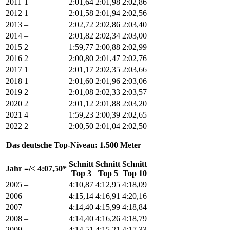
2011
1
2:01,64
2:01,98
2:02,86
2012
1
2:01,58
2:01,94
2:02,56
2013
–
2:02,72
2:02,86
2:03,40
2014
–
2:01,82
2:02,34
2:03,00
2015
2
1:59,77
2:00,88
2:02,99
2016
2
2:00,80
2:01,47
2:02,76
2017
1
2:01,17
2:02,35
2:03,66
2018
1
2:01,60
2:01,96
2:03,06
2019
2
2:01,08
2:02,33
2:03,57
2020
2
2:01,12
2:01,88
2:03,20
2021
4
1:59,23
2:00,39
2:02,65
2022
2
2:00,50
2:01,04
2:02,50
Das deutsche Top-Niveau: 1.500 Meter
Schnitt
Schnitt
Schnitt
Jahr
=/< 4:07,50*
Top 3
Top 5
Top 10
2005
–
4:10,87
4:12,95
4:18,09
2006
–
4:15,14
4:16,91
4:20,16
2007
–
4:14,40
4:15,99
4:18,84
2008
–
4:14,40
4:16,26
4:18,79
2009
–
4:14,51
4:15,21
4:17,33