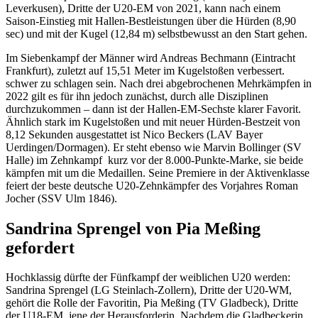
Leverkusen), Dritte der U20-EM von 2021, kann nach einem
Saison-Einstieg mit Hallen-Bestleistungen über die Hürden (8,90
sec) und mit der Kugel (12,84 m) selbstbewusst an den Start gehen.
Im Siebenkampf der Männer wird Andreas Bechmann (Eintracht
Frankfurt), zuletzt auf 15,51 Meter im Kugelstoßen verbessert.
schwer zu schlagen sein. Nach drei abgebrochenen Mehrkämpfen in
2022 gilt es für ihn jedoch zunächst, durch alle Disziplinen
durchzukommen – dann ist der Hallen-EM-Sechste klarer Favorit.
Ähnlich stark im Kugelstoßen und mit neuer Hürden-Bestzeit von
8,12 Sekunden ausgestattet ist Nico Beckers (LAV Bayer
Uerdingen/Dormagen). Er steht ebenso wie Marvin Bollinger (SV
Halle) im Zehnkampf kurz vor der 8.000-Punkte-Marke, sie beide
kämpfen mit um die Medaillen. Seine Premiere in der Aktivenklasse
feiert der beste deutsche U20-Zehnkämpfer des Vorjahres Roman
Jocher (SSV Ulm 1846).
Sandrina Sprengel von Pia Meßing
gefordert
­­Hochklassig dürfte der Fünfkampf der weiblichen U20 werden:
Sandrina Sprengel (LG Steinlach-Zollern), Dritte der U20-WM,
gehört die Rolle der Favoritin, Pia Meßing (TV Gladbeck), Dritte
der U18-EM, jene der Herausforderin. Nachdem die Gladbeckerin