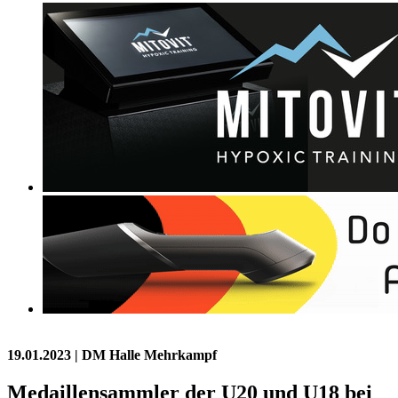
19.01.2023
| DM Halle Mehrkampf
Medaillensammler der U20 und U18 bei