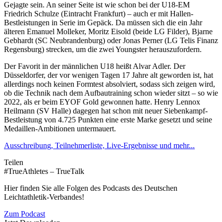
Gejagte sein. An seiner Seite ist wie schon bei der U18-EM
Friedrich Schulze (Eintracht Frankfurt) – auch er mit Hallen-
Bestleistungen in Serie im Gepäck. Da müssen sich die ein Jahr
älteren Emanuel Molleker, Moritz Eisold (beide LG Filder), Bjarne
Gebhardt (SC Neubrandenburg) oder Jonas Perner (LG Telis Finanz
Regensburg) strecken, um die zwei Youngster herauszufordern.
Der Favorit in der männlichen U18 heißt Alvar Adler. Der
Düsseldorfer, der vor wenigen Tagen 17 Jahre alt geworden ist, hat
allerdings noch keinen Formtest absolviert, sodass sich zeigen wird,
ob die Technik nach dem Aufbautraining schon wieder sitzt – so wie
2022, als er beim EYOF Gold gewonnen hatte. Henry Lennox
Heilmann (SV Halle) dagegen hat schon mit neuer Siebenkampf-
Bestleistung von 4.725 Punkten eine erste Marke gesetzt und seine
Medaillen-Ambitionen untermauert.
Ausschreibung, Teilnehmerliste, Live-Ergebnisse und mehr...
Teilen
#TrueAthletes – TrueTalk
Hier finden Sie alle Folgen des Podcasts des Deutschen
Leichtathletik-Verbandes!
Zum Podcast