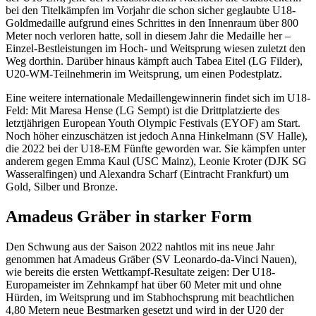
bei den Titelkämpfen im Vorjahr die schon sicher geglaubte U18-
Goldmedaille aufgrund eines Schrittes in den Innenraum über 800
Meter noch verloren hatte, soll in diesem Jahr die Medaille her –
Einzel-Bestleistungen im Hoch- und Weitsprung wiesen zuletzt den
Weg dorthin. Darüber hinaus kämpft auch Tabea Eitel (LG Filder),
U20-WM-Teilnehmerin im Weitsprung, um einen Podestplatz.
Eine weitere internationale Medaillengewinnerin findet sich im U18-
Feld: Mit Maresa Hense (LG Sempt) ist die Drittplatzierte des
letztjährigen European Youth Olympic Festivals (EYOF) am Start.
Noch höher einzuschätzen ist jedoch Anna Hinkelmann (SV Halle),
die 2022 bei der U18-EM Fünfte geworden war. Sie kämpfen unter
anderem gegen Emma Kaul (USC Mainz), Leonie Kroter (DJK SG
Wasseralfingen) und Alexandra Scharf (Eintracht Frankfurt) um
Gold, Silber und Bronze.
Amadeus Gräber in starker Form
Den Schwung aus der Saison 2022 nahtlos mit ins neue Jahr
genommen hat Amadeus Gräber (SV Leonardo-da-Vinci Nauen),
wie bereits die ersten Wettkampf-Resultate zeigen: Der U18-
Europameister im Zehnkampf hat über 60 Meter mit und ohne
Hürden, im Weitsprung und im Stabhochsprung mit beachtlichen
4,80 Metern neue Bestmarken gesetzt und wird in der U20 der