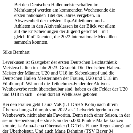
Bei den Deutschen Hallenmeisterschaften im
Mehrkampf werden am kommenden Wochenende die
ersten nationalen Titel des Jahres vergeben. In
Abwesenheit der meisten Top-Athletinnen und -
Athleten in den Aktivenklassen ist der Blick vor allem
auf die Entscheidungen der Jugend gerichtet – mit
gleich fünf Talenten, die 2022 internationale Medaillen
sammeln konnten.
Silke Bernhart
Leverkusen ist Gastgeber der ersten Deutschen Leichtathletik-
Meisterschaften im Jahr 2023. Gesucht: Die Deutschen Hallen-
Meister der Männer, U20 und U18 im Siebenkampf und die
Deutschen Hallen-Meisterinnen der Frauen, U20 und U18 im
Fünfkampf! Während die Teilnehmer-Felder der Aktiven-
Wettbewerbe recht überschaubar sind, haben es die Felder der U20
und U18 in sich – denn dort ist Weltklasse geboten.
Bei den Frauen geht Laura Voß (LT DSHS Köln) nach ihrem
Überraschungs-Triumph von 2022 als Titelverteidigerin in den
Wettbewerb, nicht aber als Favoritin. Denn nach einer Saison, in der
sie im Siebenkampf erstmals an der 6.000-Punkte-Marke kratzen
konnte, ist Anna-Lena Obermaier (LG Telis Finanz Regensburg) auf
der Überholspur. Und auch Marie Dehning (TSV Bayer 04