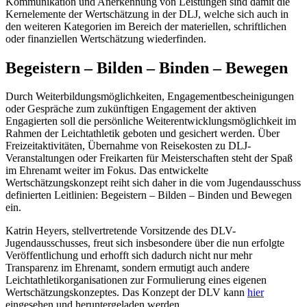
Kommunikation und Anerkennung von Leistungen sind damit die
Kernelemente der Wertschätzung in der DLJ, welche sich auch in
den weiteren Kategorien im Bereich der materiellen, schriftlichen
oder finanziellen Wertschätzung wiederfinden.
Begeistern – Bilden – Binden – Bewegen
Durch Weiterbildungsmöglichkeiten, Engagementbescheinigungen
oder Gespräche zum zukünftigen Engagement der aktiven
Engagierten soll die persönliche Weiterentwicklungsmöglichkeit im
Rahmen der Leichtathletik geboten und gesichert werden. Über
Freizeitaktivitäten, Übernahme von Reisekosten zu DLJ-
Veranstaltungen oder Freikarten für Meisterschaften steht der Spaß
im Ehrenamt weiter im Fokus. Das entwickelte
Wertschätzungskonzept reiht sich daher in die vom Jugendausschuss
definierten Leitlinien: Begeistern – Bilden – Binden und Bewegen
ein.
Katrin Heyers, stellvertretende Vorsitzende des DLV-
Jugendausschusses, freut sich insbesondere über die nun erfolgte
Veröffentlichung und erhofft sich dadurch nicht nur mehr
Transparenz im Ehrenamt, sondern ermutigt auch andere
Leichtathletikorganisationen zur Formulierung eines eigenen
Wertschätzungskonzeptes. Das Konzept der DLV kann
hier
eingesehen und heruntergeladen werden.