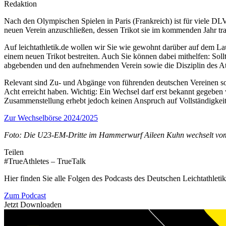
Redaktion
Nach den Olympischen Spielen in Paris (Frankreich) ist für viele D
neuen Verein anzuschließen, dessen Trikot sie im kommenden Jahr tr
Auf leichtathletik.de wollen wir Sie wie gewohnt darüber auf dem L
einem neuen Trikot bestreiten. Auch Sie können dabei mithelfen: Soll
abgebenden und den aufnehmenden Verein sowie die Disziplin des Ath
Relevant sind Zu- und Abgänge von führenden deutschen Vereinen sow
Acht erreicht haben. Wichtig: Ein Wechsel darf erst bekannt gegeben we
Zusammenstellung erhebt jedoch keinen Anspruch auf Vollständigkeit 
Zur Wechselbörse 2024/2025
Foto: Die U23-EM-Dritte im Hammerwurf Aileen Kuhn wechselt vom
Teilen
#TrueAthletes – TrueTalk
Hier finden Sie alle Folgen des Podcasts des Deutschen Leichtathleti
Zum Podcast
Jetzt Downloaden