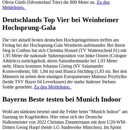
Olivia Gürth (Silvesterlauf Trier) die 800 Meter an.
Zu den
Meldelisten.
Deutschlands Top Vier bei Weinheimer
Hochsprung-Gala
Die vier aktuell besten deutschen Hochspringerinnen treffen am
Freitag bei der Hochsprung-Gala Weinheim aufeinander. Bei ihrem
Sieg in Cottbus hat sich Christina Honsel (TV Wattenscheid 01) mit
1,95 Meter die nationale Spitzenposition von Imke Onnen (Cologne
Athletics) zurückgeholt, deren Saisonbestmarke bei 1,93 Meter
steht. Hinzu kommen Johanna Göring (SV Salamander
Kornwestheim; SB: 1,84 m) und Bianca Stichling (1,83 m). Bei den
Männern ist neben dem einstigen Europameister Mateusz Przybylko
(beide TSV Bayer 04 Leverkusen) der starke Italiener Stefano
Sottile gemeldet.
Zu den Meldelisten.
Bayerns Beste testen bei Munich Indoor
Wohl am stärksten besetzt sind die Felder beim "Munich Indoor" am
Samstag im Kugelstoßen. Hier misst sich der Deutsche
Hallenmeister von 2022 Christian Zimmermann mit dem U20-WM-
Dritten Georg Harpf (beide LG Stadtwerke München). Im Sprint