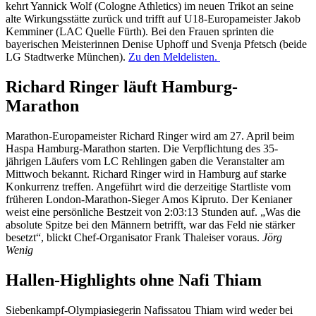
kehrt Yannick Wolf (Cologne Athletics) im neuen Trikot an seine
alte Wirkungsstätte zurück und trifft auf U18-Europameister Jakob
Kemminer (LAC Quelle Fürth). Bei den Frauen sprinten die
bayerischen Meisterinnen Denise Uphoff und Svenja Pfetsch (beide
LG Stadtwerke München).
Zu den Meldelisten.
Richard Ringer läuft Hamburg-
Marathon
Marathon-Europameister Richard Ringer wird am 27. April beim
Haspa Hamburg-Marathon starten. Die Verpflichtung des 35-
jährigen Läufers vom LC Rehlingen gaben die Veranstalter am
Mittwoch bekannt. Richard Ringer wird in Hamburg auf starke
Konkurrenz treffen. Angeführt wird die derzeitige Startliste vom
früheren London-Marathon-Sieger Amos Kipruto. Der Kenianer
weist eine persönliche Bestzeit von 2:03:13 Stunden auf. „Was die
absolute Spitze bei den Männern betrifft, war das Feld nie stärker
besetzt“, blickt Chef-Organisator Frank Thaleiser voraus.
Jörg
Wenig
Hallen-Highlights ohne Nafi Thiam
Siebenkampf-Olympiasiegerin Nafissatou Thiam wird weder bei