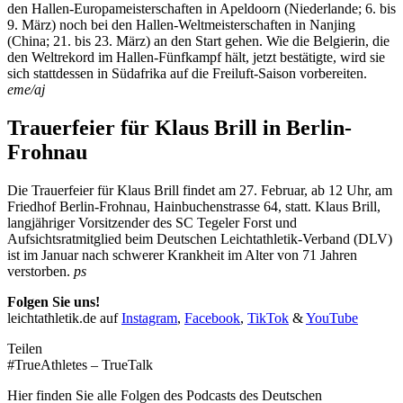
den Hallen-Europameisterschaften in Apeldoorn (Niederlande; 6. bis
9. März) noch bei den Hallen-Weltmeisterschaften in Nanjing
(China; 21. bis 23. März) an den Start gehen. Wie die Belgierin, die
den Weltrekord im Hallen-Fünfkampf hält, jetzt bestätigte, wird sie
sich stattdessen in Südafrika auf die Freiluft-Saison vorbereiten.
eme/aj
Trauerfeier für Klaus Brill in Berlin-
Frohnau
Die Trauerfeier für Klaus Brill findet am 27. Februar, ab 12 Uhr, am
Friedhof Berlin-Frohnau, Hainbuchenstrasse 64, statt. Klaus Brill,
langjähriger Vorsitzender des SC Tegeler Forst und
Aufsichtsratmitglied beim Deutschen Leichtathletik-Verband (DLV)
ist im Januar nach schwerer Krankheit im Alter von 71 Jahren
verstorben.
ps
Folgen Sie uns!
leichtathletik.de auf
Instagram
,
Facebook
,
TikTok
&
YouTube
Teilen
#TrueAthletes – TrueTalk
Hier finden Sie alle Folgen des Podcasts des Deutschen