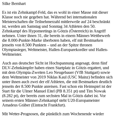
Silke Bernhart
Es ist ein Zehnkampf-Feld, das es wohl in einer Masse mit dieser
Klasse noch nie gegeben hat. Während bei internationalen
Meisterschaften die Teilnehmerzahl mittlerweile auf 24 beschränkt
ist, werden am Samstag und Sonntag 34 Athleten den 50.
Zehnkampf des Hypomeetings in Götzis (Österreich) in Angriff
nehmen. Unter ihnen 31, die bereits in einem Männer-Wettbewerb
die 8.000-Punkte-Marke überboten haben, elf mit Bestmarken
jenseits von 8.500 Punkten – und an der Spitze thronen
Olympiasieger, Weltmeister, Hallen-Europarekordler und Hallen-
Weltmeister.
Auch aus deutscher Sicht ist Hochspannung angesagt, denn fünf
DLV-Zehnkämpfer haben einen Startplatz in Götzis ergattert, und
mit dem Olympia-Zweiten Leo Neugebauer (VfB Stuttgart) sowie
dem Weltmeister von 2019 Niklas Kaul (USC Mainz) befinden sich
unter ihnen auch zwei der elf Athleten, die mit Bestmarken deutlich
jenseits der 8.500 Punkte anreisen. Fast schon ein Heimspiel ist der
Start für die Ulmer Manuel Eitel (PB 8.351 pt) und Tim Nowak
(8.282 pt), der bereits zum sechsten Mal in Götzis dabei ist. Vor
seinem ersten Männer-Zehnkampf steht U20-Europameister
Amadeus Gräber (Eintracht Frankfurt).
Mit Wetter-Prognosen, die pünktlich zum Wochenende wieder