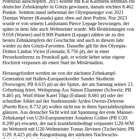
Potenzial ausschöpfen. 2015 konnte mit Kai Kazmirek letztmals ein
deutscher Zehnkämpfer in Götzis gewinnen, damals reichten 8.462
Punkte. Seitdem stand siebenmal der Olympiasieger von 2021
Damian Warner (Kanada) ganz oben auf dem Podest. Nur 2023
wurde er von seinem Landsmann Pierce Lepage bezwungen, der
später in dem Jahr auch Weltmeister wurde. Mit Bestleistungen von
9.018 (Warner) und 8.909 Punkten (Lepage) zählen sie zu den
besten Zehnkämpfern der Geschichte und auch in diesem Jahr
wieder zu den Götzis-Favoriten. Dasselbe gilt für den Olympia-
Dritten Lindon Victor (Grenada; 8.756 pt), der in einer
Pressekonferenz zu Protokoll gab, er würde lieber seine eigene
Hochzeit verpassen als einen Start im Möslestadion.
Herausgefordert werden sie von der nächsten Zehnkampf-
Generation mit Hallen-Europarekordler Sander Skotheim
(Norwegen; PB 8.635 pt) an der Spitze, der am Samstag seinen 23.
Geburtstag feiert. Weitsprung-Ass Simon Ehammer (Schweiz; PB
8.465 pt), Wurf-Hüne Karel Tilga (Estland; 8.681 pt) oder der
schnellste Athlet auf der Stadionrunde Ayden Owens-Delerme
(Puerto Rico; 8.732 pt) wollen nicht nur in ihren Spezialidisziplinen
glänzen. Aus deutscher Sicht wird mit Spannung der erste Männer-
Zehnkampf von U20-Europameister Amadeus Gräber (PB U20:
8.209 pt) erwartet, der nach krankheitsbedingt verpasster U20-WM
im Wettstreit mit U20-Weltmeister Tomas Järvinen (Tschechien; PB
U20: 8.425 pt) die Rangordnung der stärksten Nachwuchs-