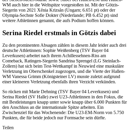
WM auch hier in die Weltspitze vorgestoßen ist. Mit der Götzis-
Siegerin von 2021 Xénia Krizsán (Ungarn; 6.651 pt) oder der
Olympia-Sechste Sofie Dokter (Niederlande; PB 6.452 pt) sind
weitere Athletinnen genannt, die aufs Podium hoffen können.
Serina Riedel erstmals in Götzis dabei
Zu den prominenten Absagen zählen in diesem Jahr leider auch drei
deutsche Athletinnen: Sophie Weißenberg (TSV Bayer 04
Leverkusen) arbeitet nach ihrem Achillessehnen-Riss am
Comeback, Ratingen-Siegerin Sandrina Sprengel (LG Steinlach-
Zollern) hat sich beim Test-Wettkampf in Neuwied eine muskuläre
Verletzung im Oberschenkel zugezogen, und die Vierte der Hallen-
WM Vanessa Grimm (Königsteiner LV) musste zuletzt aufgrund
einer kleineren Verletzung ebenfalls ihren Verzicht verkünden.
So rücken mit Marie Dehning (TSV Bayer 04 Leverkusen) und
Serina Riedel (SV Halle) zwei U23-Athletinnen in den Fokus, die
mit Bestleistungen knapp unter sowie knapp über 6.000 Punkten für
den Anschluss an die internationale Spitze arbeiten. Ein
Zwischenziel für das Wochenende: Die U23-EM-Norm von 5.750
Punkten, die für beide jedoch nur Formsache sein dürfte.
Teilen