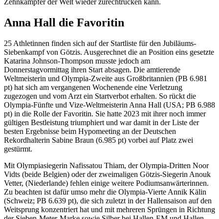
Zehnkämpfer der Welt wieder zurechtrücken kann.
Anna Hall die Favoritin
25 Athletinnen finden sich auf der Startliste für den Jubiläums-
Siebenkampf von Götzis. Ausgerechnet die an Position eins gesetzte
Katarina Johnson-Thompson musste jedoch am
Donnerstagvormittag ihren Start absagen. Die amtierende
Weltmeisterin und Olympia-Zweite aus Großbritannien (PB 6.981
pt) hat sich am vergangenen Wochenende eine Verletzung
zugezogen und vom Arzt ein Startverbot erhalten. So rückt die
Olympia-Fünfte und Vize-Weltmeisterin Anna Hall (USA; PB 6.988
pt) in die Rolle der Favoritin. Sie hatte 2023 mit ihrer noch immer
gültigen Bestleistung triumphiert und war damit in der Liste der
besten Ergebnisse beim Hypomeeting an der Deutschen
Rekordhalterin Sabine Braun (6.985 pt) vorbei auf Platz zwei
gestürmt.
Mit Olympiasiegerin Nafissatou Thiam, der Olympia-Dritten Noor
Vidts (beide Belgien) oder der zweimaligen Götzis-Siegerin Anouk
Vetter, (Niederlande) fehlen einige weitere Podiumsanwärterinnen.
Zu beachten ist dafür umso mehr die Olympia-Vierte Annik Kälin
(Schweiz; PB 6.639 pt), die sich zuletzt in der Hallensaison auf den
Weitsprung konzentriert hat und mit mehreren Sprüngen in Richtung
der Sieben-Meter-Marke sowie Silber bei Hallen-EM und Hallen-