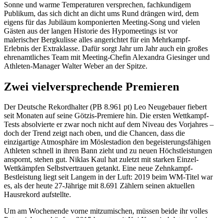
Sonne und warme Temperaturen versprechen, fachkundigem
Publikum, das sich dicht an dicht ums Rund drängen wird, dem
eigens für das Jubiläum komponierten Meeting-Song und vielen
Gästen aus der langen Historie des Hypomeetings ist vor
malerischer Bergkulisse alles angerichtet für ein Mehrkampf-
Erlebnis der Extraklasse. Dafür sorgt Jahr um Jahr auch ein großes
ehrenamtliches Team mit Meeting-Chefin Alexandra Giesinger und
Athleten-Manager Walter Weber an der Spitze.
Zwei vielversprechende Premieren
Der Deutsche Rekordhalter (PB 8.961 pt) Leo Neugebauer fiebert
seit Monaten auf seine Götzis-Premiere hin. Die ersten Wettkampf-
Tests absolvierte er zwar noch nicht auf dem Niveau des Vorjahres –
doch der Trend zeigt nach oben, und die Chancen, dass die
einzigartige Atmosphäre im Möslestadion den begeisterungsfähigen
Athleten schnell in ihren Bann zieht und zu neuen Höchstleistungen
anspornt, stehen gut. Niklas Kaul hat zuletzt mit starken Einzel-
Wettkämpfen Selbstvertrauen getankt. Eine neue Zehnkampf-
Bestleistung liegt seit Langem in der Luft: 2019 beim WM-Titel war
es, als der heute 27-Jährige mit 8.691 Zählern seinen aktuellen
Hausrekord aufstellte.
Um am Wochenende vorne mitzumischen, müssen beide ihr volles