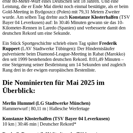
erste 80-Meter-Wurf eines Deutschen seit 18 Jahren. Und eine
Leistung, die er Ende Mai direkt noch einmal bestätigte, als er beim
Gold-Meeting in Bydgoszcz (Polen) mit 79,31 Metern Zweiter
wurde. Am selben Tag drehte auch
Konstanze Klosterhalfen
(TSV
Bayer 04 Leverkusen) auf: In 30:46 Minuten gewann sie das 10-
Kilometer-Rennen in Laredo (Spanien) und verbesserte damit den
deutschen Rekord um eine Sekunde.
Ein Stück Sportgeschichte schrieb einen Tag später
Frederik
Ruppert
(LAV Stadtwerke Tübingen): Der Hindernisläufer
pulverisierte beim Diamond-League-Meeting in Rabat (Marokko)
den seit 1999 bestehenden deutschen Rekord. 8:01,49 Minuten –
eine Steigerung seiner Bestleistung um 14 Sekunden und zugleich
Rang drei in der ewigen europäischen Bestenliste.
Die Nominierten für Mai 2025 im
Überblick:
Merlin Hummel (LG Stadtwerke München)
Hammerwurf | 80,11 m | Hallesche Werfertage
Konstanze Klosterhalfen (TSV Bayer 04 Leverkusen)
10 km | 30:46 min | Deutscher Rekord*