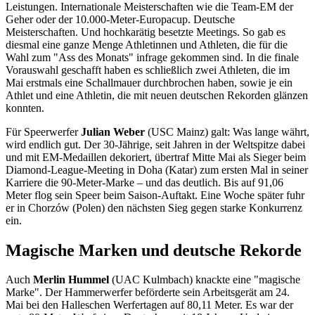
Leistungen. Internationale Meisterschaften wie die Team-EM der
Geher oder der 10.000-Meter-Europacup. Deutsche
Meisterschaften. Und hochkarätig besetzte Meetings. So gab es
diesmal eine ganze Menge Athletinnen und Athleten, die für die
Wahl zum "Ass des Monats" infrage gekommen sind. In die finale
Vorauswahl geschafft haben es schließlich zwei Athleten, die im
Mai erstmals eine Schallmauer durchbrochen haben, sowie je ein
Athlet und eine Athletin, die mit neuen deutschen Rekorden glänzen
konnten.
Für Speerwerfer
Julian Weber
(USC Mainz) galt: Was lange währt,
wird endlich gut. Der 30-Jährige, seit Jahren in der Weltspitze dabei
und mit EM-Medaillen dekoriert, übertraf Mitte Mai als Sieger beim
Diamond-League-Meeting in Doha (Katar) zum ersten Mal in seiner
Karriere die 90-Meter-Marke – und das deutlich. Bis auf 91,06
Meter flog sein Speer beim Saison-Auftakt. Eine Woche später fuhr
er in Chorzów (Polen) den nächsten Sieg gegen starke Konkurrenz
ein.
Magische Marken und deutsche Rekorde
Auch
Merlin Hummel
(UAC Kulmbach) knackte eine "magische
Marke". Der Hammerwerfer beförderte sein Arbeitsgerät am 24.
Mai bei den Halleschen Werfertagen auf 80,11 Meter. Es war der