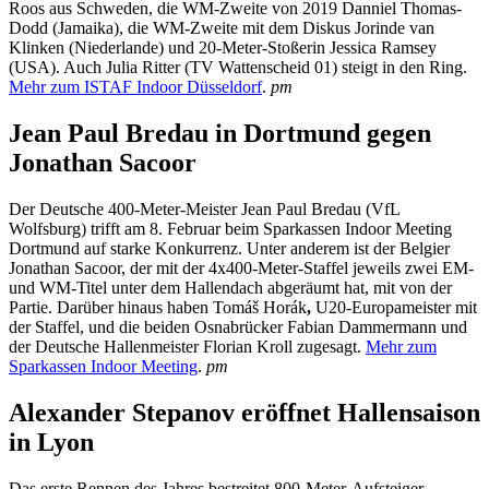
Roos aus Schweden, die WM-Zweite von 2019 Danniel Thomas-
Dodd (Jamaika), die WM-Zweite mit dem Diskus Jorinde van
Klinken (Niederlande) und 20-Meter-Stoßerin Jessica Ramsey
(USA). Auch Julia Ritter (TV Wattenscheid 01) steigt in den Ring.
Mehr zum ISTAF Indoor Düsseldorf
.
pm
Jean Paul Bredau in Dortmund gegen
Jonathan Sacoor
Der Deutsche 400-Meter-Meister Jean Paul Bredau (VfL
Wolfsburg) trifft am 8. Februar beim Sparkassen Indoor Meeting
Dortmund auf starke Konkurrenz. Unter anderem ist der Belgier
Jonathan Sacoor, der mit der 4x400-Meter-Staffel jeweils zwei EM-
und WM-Titel unter dem Hallendach abgeräumt hat, mit von der
Partie. Darüber hinaus haben Tomáš Horák
,
U20-Europameister mit
der Staffel, und die beiden Osnabrücker Fabian Dammermann und
der Deutsche Hallenmeister Florian Kroll zugesagt.
Mehr zum
Sparkassen Indoor Meeting
.
pm
Alexander Stepanov eröffnet Hallensaison
in Lyon
Das erste Rennen des Jahres bestreitet 800-Meter-Aufsteiger