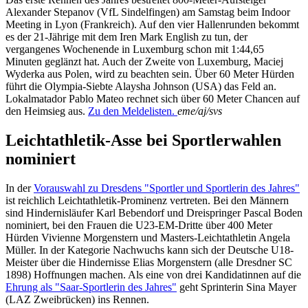
Alexander Stepanov (VfL Sindelfingen) am Samstag beim Indoor
Meeting in Lyon (Frankreich). Auf den vier Hallenrunden bekommt
es der 21-Jährige mit dem Iren Mark English zu tun, der
vergangenes Wochenende in Luxemburg schon mit 1:44,65
Minuten geglänzt hat. Auch der Zweite von Luxemburg, Maciej
Wyderka aus Polen, wird zu beachten sein. Über 60 Meter Hürden
führt die Olympia-Siebte Alaysha Johnson (USA) das Feld an.
Lokalmatador Pablo Mateo rechnet sich über 60 Meter Chancen auf
den Heimsieg aus.
Zu den Meldelisten.
eme/aj/svs
Leichtathletik-Asse bei Sportlerwahlen
nominiert
In der
Vorauswahl zu Dresdens "Sportler und Sportlerin des Jahres"
ist reichlich Leichtathletik-Prominenz vertreten. Bei den Männern
sind Hindernisläufer Karl Bebendorf und Dreispringer Pascal Boden
nominiert, bei den Frauen die U23-EM-Dritte über 400 Meter
Hürden Vivienne Morgenstern und Masters-Leichtathletin Angela
Müller. In der Kategorie Nachwuchs kann sich der Deutsche U18-
Meister über die Hindernisse Elias Morgenstern (alle Dresdner SC
1898) Hoffnungen machen. Als eine von drei Kandidatinnen auf die
Ehrung als "Saar-Sportlerin des Jahres"
geht Sprinterin Sina Mayer
(LAZ Zweibrücken) ins Rennen.