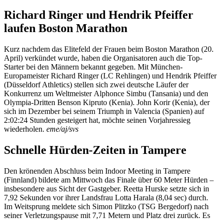
Richard Ringer und Hendrik Pfeiffer
laufen Boston Marathon
Kurz nachdem das Elitefeld der Frauen beim Boston Marathon (20.
April) verkündet wurde, haben die Organisatoren auch die Top-
Starter bei den Männern bekannt gegeben. Mit München-
Europameister Richard Ringer (LC Rehlingen) und Hendrik Pfeiffer
(Düsseldorf Athletics) stellen sich zwei deutsche Läufer der
Konkurrenz um Weltmeister Alphonce Simbu (Tansania) und den
Olympia-Dritten Benson Kipruto (Kenia). John Korir (Kenia), der
sich im Dezember bei seinem Triumph in Valencia (Spanien) auf
2:02:24 Stunden gesteigert hat, möchte seinen Vorjahressieg
wiederholen.
eme/aj/svs
Schnelle Hürden-Zeiten in Tampere
Den krönenden Abschluss beim Indoor Meeting in Tampere
(Finnland) bildete am Mittwoch das Finale über 60 Meter Hürden –
insbesondere aus Sicht der Gastgeber. Reetta Hurske setzte sich in
7,92 Sekunden vor ihrer Landsfrau Lotta Harala (8,04 sec) durch.
Im Weitsprung meldete sich Simon Plitzko (TSG Bergedorf) nach
seiner Verletzungspause mit 7,71 Metern und Platz drei zurück. Es