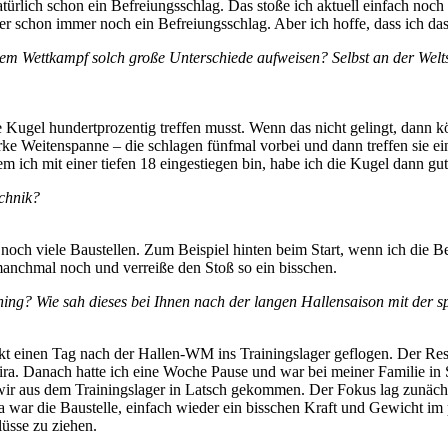
natürlich schon ein Befreiungsschlag. Das stoße ich aktuell einfach no
 schon immer noch ein Befreiungsschlag. Aber ich hoffe, dass ich da
nem Wettkampf solch große Unterschiede aufweisen? Selbst an der Weltsp
e Kugel hundertprozentig treffen musst. Wenn das nicht gelingt, dann k
ke Weitenspanne – die schlagen fünfmal vorbei und dann treffen sie ei
ich mit einer tiefen 18 eingestiegen bin, habe ich die Kugel dann gut 
chnik?
ch noch viele Baustellen. Zum Beispiel hinten beim Start, wenn ich die
nchmal noch und verreiße den Stoß so ein bisschen.
ning? Wie sah dieses bei Ihnen nach der langen Hallensaison mit der
kt einen Tag nach der Hallen-WM ins Trainingslager geflogen. Der Rest
ra. Danach hatte ich eine Woche Pause und war bei meiner Familie in 
ir aus dem Trainingslager in Latsch gekommen. Der Fokus lag zunächst
 war die Baustelle, einfach wieder ein bisschen Kraft und Gewicht im
lüsse zu ziehen.