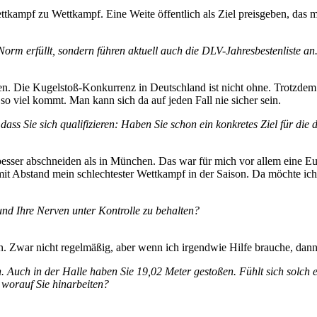
tkampf zu Wettkampf. Eine Weite öffentlich als Ziel preisgeben, das mö
-Norm erfüllt, sondern führen aktuell auch die DLV-Jahresbestenliste 
en. Die Kugelstoß-Konkurrenz in Deutschland ist nicht ohne. Trotzdem d
o viel kommt. Man kann sich da auf jeden Fall nie sicher sein.
ass Sie sich qualifizieren: Haben Sie schon ein konkretes Ziel für die
all besser abschneiden als in München. Das war für mich vor allem eine 
t Abstand mein schlechtester Wettkampf in der Saison. Da möchte ich je
nd Ihre Nerven unter Kontrolle zu behalten?
war nicht regelmäßig, aber wenn ich irgendwie Hilfe brauche, dann sch
Auch in der Halle haben Sie 19,02 Meter gestoßen. Fühlt sich solch ein
d worauf Sie hinarbeiten?