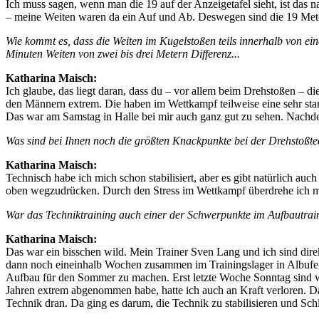
Ich muss sagen, wenn man die 19 auf der Anzeigetafel sieht, ist das 
– meine Weiten waren da ein Auf und Ab. Deswegen sind die 19 Meter
Wie kommt es, dass die Weiten im Kugelstoßen teils innerhalb von ei
Minuten Weiten von zwei bis drei Metern Differenz...
Katharina Maisch:
Ich glaube, das liegt daran, dass du – vor allem beim Drehstoßen – di
den Männern extrem. Die haben im Wettkampf teilweise eine sehr star
Das war am Samstag in Halle bei mir auch ganz gut zu sehen. Nachdem 
Was sind bei Ihnen noch die größten Knackpunkte bei der Drehstoßte
Katharina Maisch:
Technisch habe ich mich schon stabilisiert, aber es gibt natürlich au
oben wegzudrücken. Durch den Stress im Wettkampf überdrehe ich ma
War das Techniktraining auch einer der Schwerpunkte im Aufbautrai
Katharina Maisch:
Das war ein bisschen wild. Mein Trainer Sven Lang und ich sind dire
dann noch eineinhalb Wochen zusammen im Trainingslager in Albufei
Aufbau für den Sommer zu machen. Erst letzte Woche Sonntag sind w
Jahren extrem abgenommen habe, hatte ich auch an Kraft verloren. Da
Technik dran. Da ging es darum, die Technik zu stabilisieren und Sch