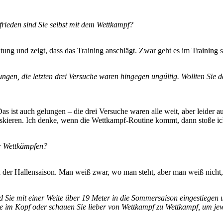
ufrieden sind Sie selbst mit dem Wettkampf?
ichtung und zeigt, dass das Training anschlägt. Zwar geht es im Training
ngen, die letzten drei Versuche waren hingegen ungültig. Wollten Sie da
s ist auch gelungen – die drei Versuche waren alle weit, aber leider a
s riskieren. Ich denke, wenn die Wettkampf-Routine kommt, dann stoße i
or Wettkämpfen?
n der Hallensaison. Man weiß zwar, wo man steht, aber man weiß nicht
ie mit einer Weite über 19 Meter in die Sommersaison eingestiegen un
te im Kopf oder schauen Sie lieber von Wettkampf zu Wettkampf, um je