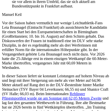
sie vor allem in ihrem Umfeld, das sie sich aktuell am
Bundesstützpunkt in Frankfurt aufbaut.
Manuel Keil
Vor der Saison haben vermutlich nur wenige Leichtathletik-Fans
Leia Braunagel (Eintracht Frankfurt) als aussichtsreiche Kandidatin
für einen Start bei den Europameisterschaften in Birmingham
(Großbritannien; 10. bis 16. August) auf dem Schirm gehabt. Das
Diskuswerfen der Frauen ist traditionell eine im DLV sehr starke
Disziplin, in der es regelmäßig mehr als drei Werferinnen mit
erfüllter Norm für die internationalen Höhepunkte gibt. In der
Vergangenheit gehörte Leia Braunagel noch nicht dazu. Vor 2026
hatte die 25-Jährige erst in einem einzigen Wettkampf die 60-Meter-
Marke übertroffen, vergangenes Jahr mit 60,69 Metern in
Wiesbaden.
In dieser Saison liefert sie konstant Leistungen auf hohem Niveau ab
und liegt mit ihrer Steigerung um mehr als vier Meter auf 64,96
Meter aktuell auf Rang drei in der DLV-Bestenliste hinter Marike
Steinacker (TSV Bayer 04 Leverkusen; 66,55 m) und Shanice Craft
(SV Halle; 66,03 m). Beim Internationalen
Rehlinger
Pfingstsportfest wurde sie am Sonntag mit 62,05 Metern Zweite
und
lag fast den gesamten Wettbewerb in Führung. Ihre alte Bestmarke
hat sie 2026 bereits in fünf Wettkämpfen übertroffen. „Im Training