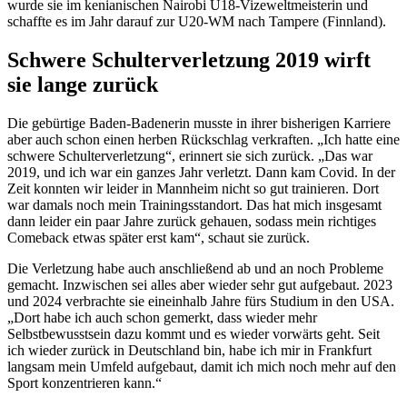
wurde sie im kenianischen Nairobi U18-Vizeweltmeisterin und
schaffte es im Jahr darauf zur U20-WM nach Tampere (Finnland).
Schwere Schulterverletzung 2019 wirft
sie lange zurück
Die gebürtige Baden-Badenerin musste in ihrer bisherigen Karriere
aber auch schon einen herben Rückschlag verkraften. „Ich hatte eine
schwere Schulterverletzung“, erinnert sie sich zurück. „Das war
2019, und ich war ein ganzes Jahr verletzt. Dann kam Covid. In der
Zeit konnten wir leider in Mannheim nicht so gut trainieren. Dort
war damals noch mein Trainingsstandort. Das hat mich insgesamt
dann leider ein paar Jahre zurück gehauen, sodass mein richtiges
Comeback etwas später erst kam“, schaut sie zurück.
Die Verletzung habe auch anschließend ab und an noch Probleme
gemacht. Inzwischen sei alles aber wieder sehr gut aufgebaut. 2023
und 2024 verbrachte sie eineinhalb Jahre fürs Studium in den USA.
„Dort habe ich auch schon gemerkt, dass wieder mehr
Selbstbewusstsein dazu kommt und es wieder vorwärts geht. Seit
ich wieder zurück in Deutschland bin, habe ich mir in Frankfurt
langsam mein Umfeld aufgebaut, damit ich mich noch mehr auf den
Sport konzentrieren kann.“