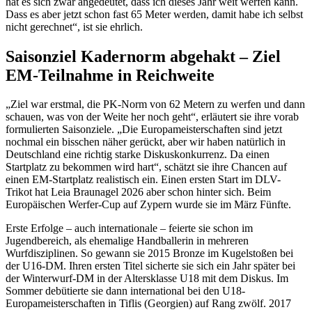
hat es sich zwar angedeutet, dass ich dieses Jahr weit werfen kann.
Dass es aber jetzt schon fast 65 Meter werden, damit habe ich selbst
nicht gerechnet“, ist sie ehrlich.
Saisonziel Kadernorm abgehakt – Ziel
EM-Teilnahme in Reichweite
„Ziel war erstmal, die PK-Norm von 62 Metern zu werfen und dann
schauen, was von der Weite her noch geht“, erläutert sie ihre vorab
formulierten Saisonziele. „Die Europameisterschaften sind jetzt
nochmal ein bisschen näher gerückt, aber wir haben natürlich in
Deutschland eine richtig starke Diskuskonkurrenz. Da einen
Startplatz zu bekommen wird hart“, schätzt sie ihre Chancen auf
einen EM-Startplatz realistisch ein. Einen ersten Start im DLV-
Trikot hat Leia Braunagel 2026 aber schon hinter sich. Beim
Europäischen Werfer-Cup auf Zypern wurde sie im März Fünfte.
Erste Erfolge – auch internationale – feierte sie schon im
Jugendbereich, als ehemalige Handballerin in mehreren
Wurfdisziplinen. So gewann sie 2015 Bronze im Kugelstoßen bei
der U16-DM. Ihren ersten Titel sicherte sie sich ein Jahr später bei
der Winterwurf-DM in der Altersklasse U18 mit dem Diskus. Im
Sommer debütierte sie dann international bei den U18-
Europameisterschaften in Tiflis (Georgien) auf Rang zwölf. 2017