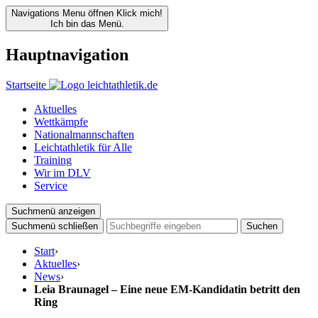
Navigations Menu öffnen
Klick mich!
Ich bin das Menü.
Hauptnavigation
Startseite
Aktuelles
Wettkämpfe
Nationalmannschaften
Leichtathletik für Alle
Training
Wir im DLV
Service
Suchmenü anzeigen
Suchmenü schließen
Suchen
Start
›
Aktuelles
›
News
›
Leia Braunagel – Eine neue EM-Kandidatin betritt den
Ring