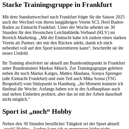
Starke Trainingsgruppe in Frankfurt
Mit dem Standortwechsel nach Frankfurt folgte für die Saison 2025
auch der Wechsel von ihrem langjährigen Verein SCL Heel Baden-
Baden zu Eintracht Frankfurt. Unter der Woche arbeitet sie 30
Stunden für den Hessischen Leichtathletik-Verband (HLV) im
Bereich Marketing. „Mit der Eintracht habe ich zudem einen starken
Verein als Partner, der mir den Rücken stärkt, damit ich mich
nebenbei voll auf den Sport konzentrieren kann“, beschreibt sie ihr
neues Umfeld.
Ihr Training absolviert sie aktuell am Bundesstützpunkt in Frankfurt
unter Bundestrainer Markus Münch. Zur Trainingsgruppe gehören
neben ihr noch Marius Karges, Matteo Maulana, Soraya Sprenger
(alle Eintracht Frankfurt) und zum Teil auch Mika Sosna (TSG
Bergedorf) vom Stützpunkt in Hamburg. „Im Moment trainiere ich
fünfmal die Woche. Anfangs haben wir in der Aufbauphase auch
mal sieben Einheiten probiert, aber das ist mit der Arbeit dauerhaft
nicht möglich.“
Sport ist „noch“ Hobby
Neben den 30 Stunden beruflicher Tätigkeit sei der Sport aktuell
„noch“ Hobby. „Anders kann ich es momentan leider nicht