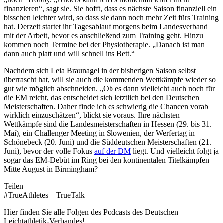
finanzieren“, sagt sie. Sie hofft, dass es nächste Saison finanziell ein
bisschen leichter wird, so dass sie dann noch mehr Zeit fürs Training
hat. Derzeit startet ihr Tagesablauf morgens beim Landesverband
mit der Arbeit, bevor es anschließend zum Training geht. Hinzu
kommen noch Termine bei der Physiotherapie. „Danach ist man
dann auch platt und will schnell ins Bett.“
Nachdem sich Leia Braunagel in der bisherigen Saison selbst
überrascht hat, will sie auch die kommenden Wettkämpfe wieder so
gut wie möglich abschneiden. „Ob es dann vielleicht auch noch für
die EM reicht, das entscheidet sich letztlich bei den Deutschen
Meisterschaften. Daher finde ich es schwierig die Chancen vorab
wirklich einzuschätzen“, blickt sie voraus. Ihre nächsten
Wettkämpfe sind die Landesmeisterschaften in Hessen (29. bis 31.
Mai), ein Challenger Meeting in Slowenien, der Werfertag in
Schönebeck (20. Juni) und die Süddeutschen Meisterschaften (21.
Juni), bevor der volle Fokus
auf der DM
liegt. Und vielleicht folgt ja
sogar das EM-Debüt im Ring bei den kontinentalen Titelkämpfen
Mitte August in Birmingham?
Teilen
#TrueAthletes – TrueTalk
Hier finden Sie alle Folgen des Podcasts des Deutschen
Leichtathletik-Verbandes!