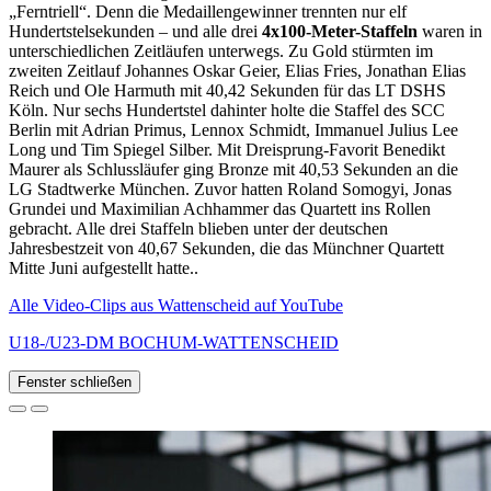
„Ferntriell“. Denn die Medaillengewinner trennten nur elf
Hundertstelsekunden – und alle drei
4x100-Meter-Staffeln
waren in
unterschiedlichen Zeitläufen unterwegs. Zu Gold stürmten im
zweiten Zeitlauf Johannes Oskar Geier, Elias Fries, Jonathan Elias
Reich und Ole Harmuth mit 40,42 Sekunden für das LT DSHS
Köln. Nur sechs Hundertstel dahinter holte die Staffel des SCC
Berlin mit Adrian Primus, Lennox Schmidt, Immanuel Julius Lee
Long und Tim Spiegel Silber. Mit Dreisprung-Favorit Benedikt
Maurer als Schlussläufer ging Bronze mit 40,53 Sekunden an die
LG Stadtwerke München. Zuvor hatten Roland Somogyi, Jonas
Grundei und Maximilian Achhammer das Quartett ins Rollen
gebracht. Alle drei Staffeln blieben unter der deutschen
Jahresbestzeit von 40,67 Sekunden, die das Münchner Quartett
Mitte Juni aufgestellt hatte..
Alle Video-Clips aus Wattenscheid auf YouTube
U18-/U23-DM BOCHUM-WATTENSCHEID
Fenster schließen