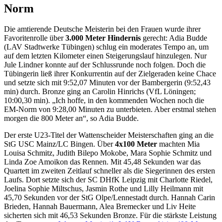
Norm
Die amtierende Deutsche Meisterin bei den Frauen wurde ihrer
Favoritenrolle über
3.000 Meter Hindernis
gerecht: Adia Budde
(LAV Stadtwerke Tübingen) schlug ein moderates Tempo an, um
auf dem letzten Kilometer einen Steigerungslauf hinzulegen. Nur
Jule Lindner konnte auf der Schlussrunde noch folgen. Doch die
Tübingerin ließ ihrer Konkurrentin auf der Zielgeraden keine Chace
und setzte sich mit 9:52,07 Minuten vor der Bambergerin (9:52,43
min) durch. Bronze ging an Carolin Hinrichs (VfL Löningen;
10:00,30 min). „Ich hoffe, in den kommenden Wochen noch die
EM-Norm von 9:28,00 Minuten zu unterbieten. Aber erstmal stehen
morgen die 800 Meter an“, so Adia Budde.
Der erste U23-Titel der Wattenscheider Meisterschaften ging an die
StG USC Mainz/LC Bingen. Über
4x100 Meter
machten Mia
Louisa Schmitz, Judith Bilepo Mokobe, Mara Sophie Schmitz und
Linda Zoe Amoikon das Rennen. Mit 45,48 Sekunden war das
Quartett im zweiten Zeitlauf schneller als die Siegerinnen des ersten
Laufs. Dort setzte sich der SC DHfK Leipzig mit Charlotte Riedel,
Joelina Sophie Miltschus, Jasmin Rothe und Lilly Heilmann mit
45,70 Sekunden vor der StG Olpe/Lennestadt durch. Hannah Carin
Brieden, Hannah Bauermann, Alea Bremecker und Liv Heite
sicherten sich mit 46,53 Sekunden Bronze. Für die stärkste Leistung