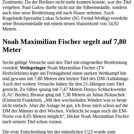
Zentimeter. Da der Berliner nicht mehr kontern konnte, war der Titel
vergeben. Paul Galow durfte nicht nur die Silbermedaille, sondern
auch eine neue Bestleistung mit nach Hause nehmen. Auch
Kugelstoß-Spezialist Lukas Schober (SG Freital-Weißig) veredelte
seine Bronzemedaille mit einem neuen Hausrekord von 54,92
Metern.
Noah Maximilian Fischer segelt auf 7,80
Meter
Sechs gültige Versuche und den Titel mit eingestellter Bestleistung
veredelt:
Weitspringer
Noah Maximilian Fischer (TV
Herbolzheim) legte am Freitagabend einen starken Wettkampf hin
und gewann mit 7,80 Metern den letzten Titel des DM-Auftakttags.
Auch drei weitere Versuche hätten für den 21-Jährigen zum Titel
gereicht. Zu Silber sprang mit 7,47 Metern Denyo Schluckwerder
(LAC Berlin), Bronze ging mit 7,38 Metern an Julian Holuschek
(Eintracht Frankfurt). „Mit den wechselnden Winden war es heute
nicht einfach. Aber die Anlage ist gut, ich freue mich schon auf die
DM der Männer in drei Wochen. Vielleicht ist sogar noch die EM-
Norm von 8,05 Metern möglich“, blickte Noah Maximilian Fischer
nach seinem Titel schon voraus.
Die erste Entscheidung bei der männlichen U23 wurde zum