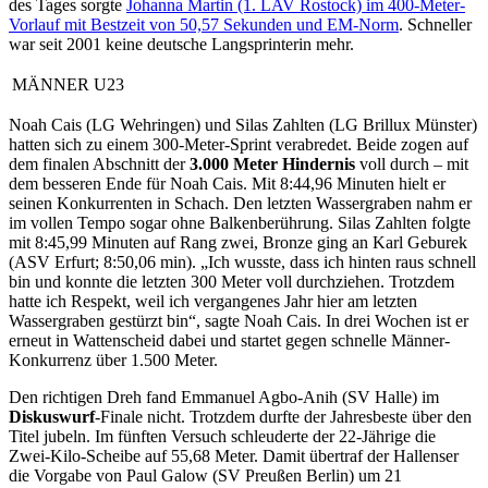
des Tages sorgte
Johanna Martin (1. LAV Rostock) im 400-Meter-
Vorlauf mit Bestzeit von 50,57 Sekunden und EM-Norm
. Schneller
war seit 2001 keine deutsche Langsprinterin mehr.
MÄNNER U23
Noah Cais (LG Wehringen) und Silas Zahlten (LG Brillux Münster)
hatten sich zu einem 300-Meter-Sprint verabredet. Beide zogen auf
dem finalen Abschnitt der
3.000 Meter Hindernis
voll durch – mit
dem besseren Ende für Noah Cais. Mit 8:44,96 Minuten hielt er
seinen Konkurrenten in Schach. Den letzten Wassergraben nahm er
im vollen Tempo sogar ohne Balkenberührung. Silas Zahlten folgte
mit 8:45,99 Minuten auf Rang zwei, Bronze ging an Karl Geburek
(ASV Erfurt; 8:50,06 min). „Ich wusste, dass ich hinten raus schnell
bin und konnte die letzten 300 Meter voll durchziehen. Trotzdem
hatte ich Respekt, weil ich vergangenes Jahr hier am letzten
Wassergraben gestürzt bin“, sagte Noah Cais. In drei Wochen ist er
erneut in Wattenscheid dabei und startet gegen schnelle Männer-
Konkurrenz über 1.500 Meter.
Den richtigen Dreh fand Emmanuel Agbo-Anih (SV Halle) im
Diskuswurf
-Finale nicht. Trotzdem durfte der Jahresbeste über den
Titel jubeln. Im fünften Versuch schleuderte der 22-Jährige die
Zwei-Kilo-Scheibe auf 55,68 Meter. Damit übertraf der Hallenser
die Vorgabe von Paul Galow (SV Preußen Berlin) um 21