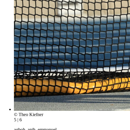
© Theo Kiefner
5 | 6
agboh_anih_emmanuel