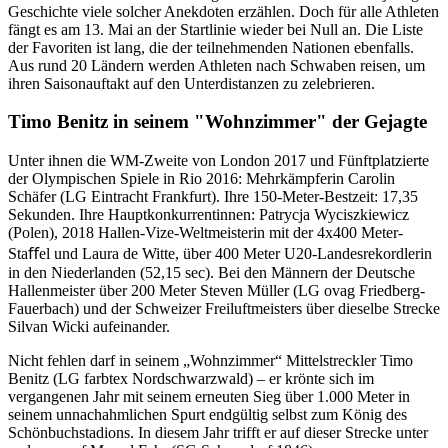
Geschichte viele solcher Anekdoten erzählen. Doch für alle Athleten
fängt es am 13. Mai an der Startlinie wieder bei Null an. Die Liste
der Favoriten ist lang, die der teilnehmenden Nationen ebenfalls.
Aus rund 20 Ländern werden Athleten nach Schwaben reisen, um
ihren Saisonauftakt auf den Unterdistanzen zu zelebrieren.
Timo Benitz in seinem "Wohnzimmer" der Gejagte
Unter ihnen die WM-Zweite von London 2017 und Fünftplatzierte
der Olympischen Spiele in Rio 2016: Mehrkämpferin Carolin
Schäfer (LG Eintracht Frankfurt). Ihre 150-Meter-Bestzeit: 17,35
Sekunden. Ihre Hauptkonkurrentinnen: Patrycja Wyciszkiewicz
(Polen), 2018 Hallen-Vize-Weltmeisterin mit der 4x400 Meter-
Staﬀel und Laura de Witte, über 400 Meter U20-Landesrekordlerin
in den Niederlanden (52,15 sec). Bei den Männern der Deutsche
Hallenmeister über 200 Meter Steven Müller (LG ovag Friedberg-
Fauerbach) und der Schweizer Freiluftmeisters über dieselbe Strecke
Silvan Wicki aufeinander.
Nicht fehlen darf in seinem „Wohnzimmer“ Mittelstreckler Timo
Benitz (LG farbtex Nordschwarzwald) – er krönte sich im
vergangenen Jahr mit seinem erneuten Sieg über 1.000 Meter in
seinem unnachahmlichen Spurt endgültig selbst zum König des
Schönbuchstadions. In diesem Jahr trifft er auf dieser Strecke unter