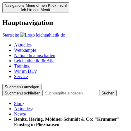
Navigations Menu öffnen
Klick mich!
Ich bin das Menü.
Hauptnavigation
Startseite
Aktuelles
Wettkämpfe
Nationalmannschaften
Leichtathletik für Alle
Training
Wir im DLV
Service
Suchmenü anzeigen
Suchmenü schließen
Suchen
Start
›
Aktuelles
›
News
›
Benitz, Hering, Möldner-Schmidt & Co: "Krummer"
Einstieg in Pliezhausen