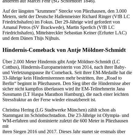
anderem auf Marcel Fehr (SG Schorndorf 1846).
Auf der längsten "krummen" Strecke von Pliezhausen, den 3.000
Metern, steht der Deutsche Hallenmeister Richard Ringer (VfB LC
Friedrichshafen) im Fokus. Der 29-Jährige wird gefordert von
Amanal Petros (SV Brackwede), Martin Sperlich (VfB LC
Friedrichshafen), Mittelstreckler Sebastian Keiner (Erfurter LAC)
und dem Dänen Thijs Nijhuis.
Hindernis-Comeback von Antje Möldner-Schmidt
Über 2.000 Meter Hindernis gibt Antje Möldner-Schmidt (LC
Cottbus), Hindernis-Europameisterin von 2014, nach ihrer Baby-
und Verletzungspause ihr Comeback. Seit ihrer EM-Medaille hat die
33-Jährige kein Hindernisrennen mehr bestritten, ihre „Road to
Berlin“ beginnt in Pliezhausen. Den Sieg über die Hindernisse aber
sicher nicht kampﬂos überlassen wird ihr EM-Teilnehmerin Jana
Sussmann (LT Haspa Marathon Hamburg), die nach einer leichten
Stressfraktur an der Ferse wieder einsatzbereit ist.
Christina Hering (LG Stadtwerke München) zählt schon als
Stammgast im Schönbuchstadion. Die 23-Jährige ist Olympia- und
WM-erfahren und dominierte zuletzt die 600 Meter in Pliezhausen
mit
ihren Siegen 2016 und 2017. Dieses Jahr startet sie erstmals über