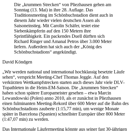
Die „krummen Strecken“ von Pliezhausen gehen am
Sonntag (13. Mai) in ihre 28. Auﬂage. Das
Traditionsmeeting im Schönbuchstadion dient auch in
diesem Jahr wieder vielen deutschen Assen als
Saisoneinstieg. Mit Carolin Schäfer, testet eine
Siebenkämpferin auf den 150 Metern ihre
Sprintfähigkeit. Ein packendes Duell dürften sich
Richard Ringer und Amanal Petros über 3.000 Meter
liefern. Außerdem hat sich auch der „König des
Schönbuchstadions“ angekündigt.
David Köndgen
„Wir werden national und international hochklassig besetzte Läufe
sehen“, verspricht Meeting-Chef Thomas Jeggle. Auf den
verkürzten Wettkampfstrecken starten auch dieses Jahr viele DLV-
Topathleten in die Heim-EM-Saison. Die „krummen Strecken“
haben schon spätere Europameister gesehen – etwa Marcin
Lewandowski (Polen) anno 2010, als er zunächst in Pliezhausen
einen fulminanten Meeting-Rekord über 600 Meter auf die Bahn des
Schönbuchstadions zauberte (1:15,77 min), um wenige Monate
später in Barcelona (Spanien) schnellster Europäer über 800 Meter
(1:47,07 min) zu werden.
Das Internationale Läufermeeting könnte aus seiner fast 30-jährigen