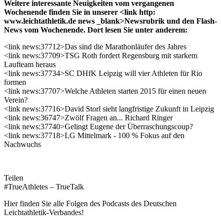
Weitere interessante Neuigkeiten vom vergangenen
Wochenende finden Sie in unserer <link http:
www.leichtathletik.de news _blank>Newsrubrik und den Flash-
News vom Wochenende. Dort lesen Sie unter anderem:
<link news:37712>Das sind die Marathonläufer des Jahres
<link news:37709>TSG Roth fordert Regensburg mit starkem
Laufteam heraus
<link news:37734>SC DHfK Leipzig will vier Athleten für Rio
formen
<link news:37707>Welche Athleten starten 2015 für einen neuen
Verein?
<link news:37716>David Storl sieht langfristige Zukunft in Leipzig
<link news:36747>Zwölf Fragen an... Richard Ringer
<link news:37740>Gelingt Eugene der Überraschungscoup?
<link news:37718>LG Mittelmark - 100 % Fokus auf den
Nachwuchs
Teilen
#TrueAthletes – TrueTalk
Hier finden Sie alle Folgen des Podcasts des Deutschen
Leichtathletik-Verbandes!