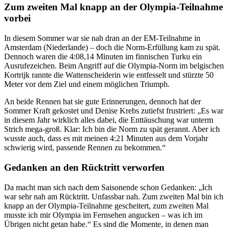
Zum zweiten Mal knapp an der Olympia-Teilnahme
vorbei
In diesem Sommer war sie nah dran an der EM-Teilnahme in
Amsterdam (Niederlande) – doch die Norm-Erfüllung kam zu spät.
Dennoch waren die 4:08,14 Minuten im finnischen Turku ein
Ausrufezeichen. Beim Angriff auf die Olympia-Norm im belgischen
Kortrijk rannte die Wattenscheiderin wie entfesselt und stürzte 50
Meter vor dem Ziel und einem möglichen Triumph.
An beide Rennen hat sie gute Erinnerungen, dennoch hat der
Sommer Kraft gekostet und Denise Krebs zutiefst frustriert: „Es war
in diesem Jahr wirklich alles dabei, die Enttäuschung war unterm
Strich mega-groß. Klar: Ich bin die Norm zu spät gerannt. Aber ich
wusste auch, dass es mit meinen 4:21 Minuten aus dem Vorjahr
schwierig wird, passende Rennen zu bekommen.“
Gedanken an den Rücktritt verworfen
Da macht man sich nach dem Saisonende schon Gedanken: „Ich
war sehr nah am Rücktritt. Unfassbar nah. Zum zweiten Mal bin ich
knapp an der Olympia-Teilnahme gescheitert, zum zweiten Mal
musste ich mir Olympia im Fernsehen angucken – was ich im
Übrigen nicht getan habe.“ Es sind die Momente, in denen man