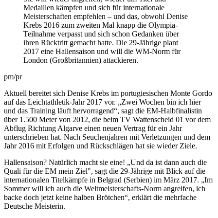
Medaillen kämpfen und sich für internationale
Meisterschaften empfehlen – und das, obwohl Denise
Krebs 2016 zum zweiten Mal knapp die Olympia-
Teilnahme verpasst und sich schon Gedanken über
ihren Rücktritt gemacht hatte. Die 29-Jährige plant
2017 eine Hallensaison und will die WM-Norm für
London (Großbritannien) attackieren.
pm/pr
Aktuell bereitet sich Denise Krebs im portugiesischen Monte Gordo
auf das Leichtathletik-Jahr 2017 vor. „Zwei Wochen bin ich hier
und das Training läuft hervorragend“, sagt die EM-Halbfinalistin
über 1.500 Meter von 2012, die beim TV Wattenscheid 01 vor dem
Abflug Richtung Algarve einen neuen Vertrag für ein Jahr
unterschrieben hat. Nach Seuchenjahren mit Verletzungen und dem
Jahr 2016 mit Erfolgen und Rückschlägen hat sie wieder Ziele.
Hallensaison? Natürlich macht sie eine! „Und da ist dann auch die
Quali für die EM mein Ziel", sagt die 29-Jährige mit Blick auf die
internationalen Titelkämpfe in Belgrad (Serbien) im März 2017. „Im
Sommer will ich auch die Weltmeisterschafts-Norm angreifen, ich
backe doch jetzt keine halben Brötchen“, erklärt die mehrfache
Deutsche Meisterin.