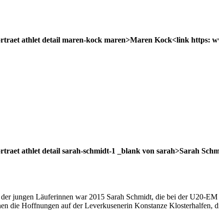
ortraet athlet detail maren-kock maren>Maren Kock<link https: ww
ortraet athlet detail sarah-schmidt-1 _blank von sarah>Sarah Schm
te der jungen Läuferinnen war 2015 Sarah Schmidt, die bei der U20-EM 
en die Hoffnungen auf der Leverkusenerin Konstanze Klosterhalfen, die