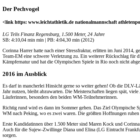
Der Pechvogel
<link https: www.leichtathletik.de nationalmannschaft athletenp
LG Telis Finanz Regensburg, 1.500 Meter, 24 Jahre
SB: 4:10,04 min min | PB: 4:04,30 min (2012)
Corinna Harrer hatte nach einer Stressfraktur, erlitten im Juni 2014
Team-EM eine schwere Verletzung zu. Ein weiterer Rückschlag für die 
Kämpfernatur und hat die Olympischen Spiele in Rio noch nicht abgesc
2016 im Ausblick
Es darf in mancherlei Hinsicht gerne so weiter gehen! Ob die DLV-L
Jahr nutzen, bleibt abzuwarten. Die Meisterschaften liegen spät, vie
Läuferinnen, besonders den beiden WM-Teilnehmerinnen.
Richtig rund wird es dann im Sommer gehen. Das Ziel Olympische Spie
WM nach Peking, wo es zwei waren. Die größten Hoffnungen ruhen a
Erste Kandidatinnen über 1.500 Meter sind Maren Kock und Corinna Ha
Auch für die Sujew-Zwillinge Diana und Elina (LG Eintracht Frankfur
sorgen.