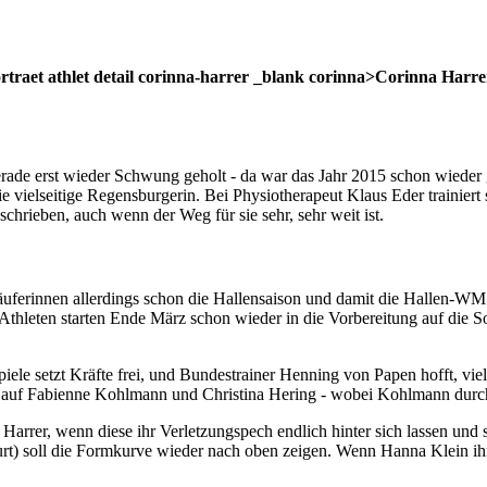
ortraet athlet detail corinna-harrer _blank corinna>Corinna Harre
, gerade erst wieder Schwung geholt - da war das Jahr 2015 schon wied
vielseitige Regensburgerin. Bei Physiotherapeut Klaus Eder trainiert si
hrieben, auch wenn der Weg für sie sehr, sehr weit ist.
äuferinnen allerdings schon die Hallensaison und damit die Hallen-WM
le Athleten starten Ende März schon wieder in die Vorbereitung auf die
le setzt Kräfte frei, und Bundestrainer Henning von Papen hofft, viell
uf Fabienne Kohlmann und Christina Hering - wobei Kohlmann durcha
rrer, wenn diese ihr Verletzungspech endlich hinter sich lassen und s
t) soll die Formkurve wieder nach oben zeigen. Wenn Hanna Klein ihre