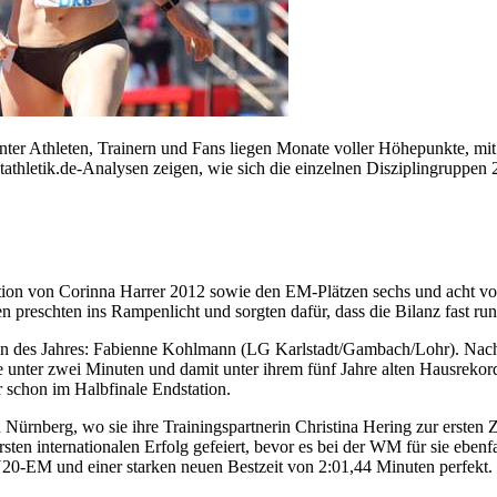
inter Athleten, Trainern und Fans liegen Monate voller Höhepunkte, mi
hletik.de-Analysen zeigen, wie sich die einzelnen Disziplingruppen 20
ion von Corinna Harrer 2012 sowie den EM-Plätzen sechs und acht von
n preschten ins Rampenlicht und sorgten dafür, dass die Bilanz fast ru
igerin des Jahres: Fabienne Kohlmann (LG Karlstadt/Gambach/Lohr). Na
sie unter zwei Minuten und damit unter ihrem fünf Jahre alten Hausrekor
 schon im Halbfinale Endstation.
Nürnberg, wo sie ihre Trainingspartnerin Christina Hering zur erste
en internationalen Erfolg gefeiert, bevor es bei der WM für sie ebenf
20-EM und einer starken neuen Bestzeit von 2:01,44 Minuten perfekt.