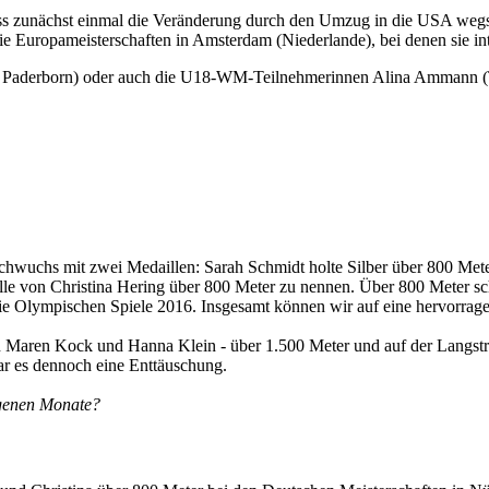
uss zunächst einmal die Veränderung durch den Umzug in die USA wegste
die Europameisterschaften in Amsterdam (Niederlande), bei denen sie i
LC Paderborn) oder auch die U18-WM-Teilnehmerinnen Alina Ammann (
chwuchs mit zwei Medaillen: Sarah Schmidt holte Silber über 800 Met
lle von Christina Hering über 800 Meter zu nennen. Über 800 Meter s
die Olympischen Spiele 2016. Insgesamt können wir auf eine hervorra
on Maren Kock und Hanna Klein - über 1.500 Meter und auf der Langstr
ar es dennoch eine Enttäuschung.
ngenen Monate?