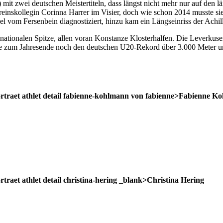
zwei deutschen Meistertiteln, dass längst nicht mehr nur auf den länge
ereinskollegin Corinna Harrer im Visier, doch wie schon 2014 musste s
l vom Fersenbein diagnostiziert, hinzu kam ein Längseinriss der Achil
nationalen Spitze, allen voran Konstanze Klosterhalfen. Die Leverkuse
sie zum Jahresende noch den deutschen U20-Rekord über 3.000 Meter 
portraet athlet detail fabienne-kohlmann von fabienne>Fabienne 
rtraet athlet detail christina-hering _blank>Christina Hering