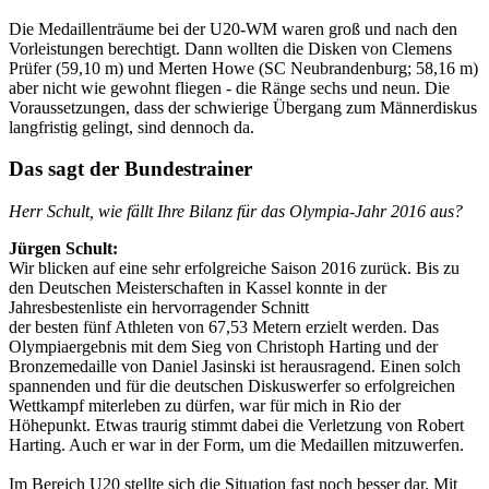
Die Medaillenträume bei der U20-WM waren groß und nach den
Vorleistungen berechtigt. Dann wollten die Disken von Clemens
Prüfer (59,10 m) und Merten Howe (SC Neubrandenburg; 58,16 m)
aber nicht wie gewohnt fliegen - die Ränge sechs und neun. Die
Voraussetzungen, dass der schwierige Übergang zum Männerdiskus
langfristig gelingt, sind dennoch da.
Das sagt der Bundestrainer
Herr Schult, wie fällt Ihre Bilanz für das Olympia-Jahr 2016 aus?
Jürgen Schult:
Wir blicken auf eine sehr erfolgreiche Saison 2016 zurück. Bis zu
den Deutschen Meisterschaften in Kassel konnte in der
Jahresbestenliste ein hervorragender Schnitt
der besten fünf Athleten von 67,53 Metern erzielt werden. Das
Olympiaergebnis mit dem Sieg von Christoph Harting und der
Bronzemedaille von Daniel Jasinski ist herausragend. Einen solch
spannenden und für die deutschen Diskuswerfer so erfolgreichen
Wettkampf miterleben zu dürfen, war für mich in Rio der
Höhepunkt. Etwas traurig stimmt dabei die Verletzung von Robert
Harting. Auch er war in der Form, um die Medaillen mitzuwerfen.
Im Bereich U20 stellte sich die Situation fast noch besser dar. Mit