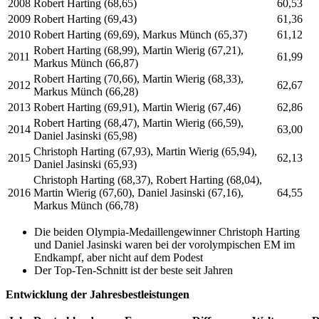
2008
Robert Harting (68,65)
60,53
2009
Robert Harting (69,43)
61,36
2010
Robert Harting (69,69), Markus Münch (65,37)
61,12
Robert Harting (68,99), Martin Wierig (67,21),
2011
61,99
Markus Münch (66,87)
Robert Harting (70,66), Martin Wierig (68,33),
2012
62,67
Markus Münch (66,28)
2013
Robert Harting (69,91), Martin Wierig (67,46)
62,86
Robert Harting (68,47), Martin Wierig (66,59),
2014
63,00
Daniel Jasinski (65,98)
Christoph Harting (67,93), Martin Wierig (65,94),
2015
62,13
Daniel Jasinski (65,93)
Christoph Harting (68,37), Robert Harting (68,04),
2016
Martin Wierig (67,60), Daniel Jasinski (67,16),
64,55
Markus Münch (66,78)
Die beiden Olympia-Medaillengewinner Christoph Harting
und Daniel Jasinski waren bei der vorolympischen EM im
Endkampf, aber nicht auf dem Podest
Der Top-Ten-Schnitt ist der beste seit Jahren
Entwicklung der Jahresbestleistungen