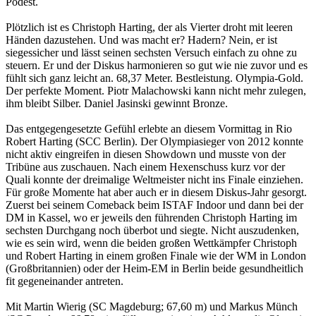
Podest.
Plötzlich ist es Christoph Harting, der als Vierter droht mit leeren
Händen dazustehen. Und was macht er? Hadern? Nein, er ist
siegessicher und lässt seinen sechsten Versuch einfach zu ohne zu
steuern. Er und der Diskus harmonieren so gut wie nie zuvor und es
fühlt sich ganz leicht an. 68,37 Meter. Bestleistung. Olympia-Gold.
Der perfekte Moment. Piotr Malachowski kann nicht mehr zulegen,
ihm bleibt Silber. Daniel Jasinski gewinnt Bronze.
Das entgegengesetzte Gefühl erlebte an diesem Vormittag in Rio
Robert Harting (SCC Berlin). Der Olympiasieger von 2012 konnte
nicht aktiv eingreifen in diesen Showdown und musste von der
Tribüne aus zuschauen. Nach einem Hexenschuss kurz vor der
Quali konnte der dreimalige Weltmeister nicht ins Finale einziehen.
Für große Momente hat aber auch er in diesem Diskus-Jahr gesorgt.
Zuerst bei seinem Comeback beim ISTAF Indoor und dann bei der
DM in Kassel, wo er jeweils den führenden Christoph Harting im
sechsten Durchgang noch überbot und siegte. Nicht auszudenken,
wie es sein wird, wenn die beiden großen Wettkämpfer Christoph
und Robert Harting in einem großen Finale wie der WM in London
(Großbritannien) oder der Heim-EM in Berlin beide gesundheitlich
fit gegeneinander antreten.
Mit Martin Wierig (SC Magdeburg; 67,60 m) und Markus Münch