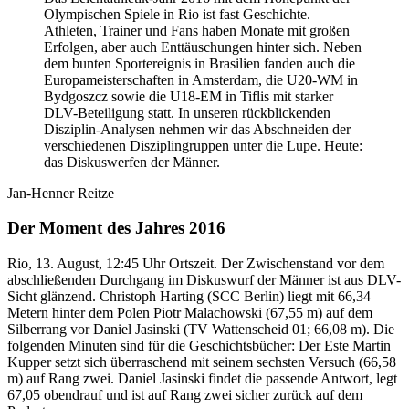
Olympischen Spiele in Rio ist fast Geschichte.
Athleten, Trainer und Fans haben Monate mit großen
Erfolgen, aber auch Enttäuschungen hinter sich. Neben
dem bunten Sportereignis in Brasilien fanden auch die
Europameisterschaften in Amsterdam, die U20-WM in
Bydgoszcz sowie die U18-EM in Tiflis mit starker
DLV-Beteiligung statt. In unseren rückblickenden
Disziplin-Analysen nehmen wir das Abschneiden der
verschiedenen Disziplingruppen unter die Lupe. Heute:
das Diskuswerfen der Männer.
Jan-Henner Reitze
Der Moment des Jahres 2016
Rio, 13. August, 12:45 Uhr Ortszeit. Der Zwischenstand vor dem
abschließenden Durchgang im Diskuswurf der Männer ist aus DLV-
Sicht glänzend. Christoph Harting (SCC Berlin) liegt mit 66,34
Metern hinter dem Polen Piotr Malachowski (67,55 m) auf dem
Silberrang vor Daniel Jasinski (TV Wattenscheid 01; 66,08 m). Die
folgenden Minuten sind für die Geschichtsbücher: Der Este Martin
Kupper setzt sich überraschend mit seinem sechsten Versuch (66,58
m) auf Rang zwei. Daniel Jasinski findet die passende Antwort, legt
67,05 obendrauf und ist auf Rang zwei sicher zurück auf dem