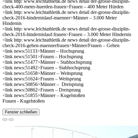
<link http: www.leichtathletik.de news detail der-grosse-disziplin-
check-400-meter-huerden-frauen>Frauen – 400 Meter Hürden
<link http: www.leichtathletik.de news detail der-grosse-disziplin-
check-2016-hindernislauf-maenner>Männer – 3.000 Meter
Hindernis
<link http: www.leichtathletik.de news detail der-grosse-disziplin-
check-2016-hindernislauf-frauen>Frauen – 3.000 Meter Hindernis
<link http: www.leichtathletik.de news detail der-grosse-disziplin-
check-2016-gehen-maennerfrauen>Männer/Frauen – Gehen
<link news:51133>Männer – Hochsprung
<link news:51501>Frauen – Hochsprung
<link news:51477>Männer – Stabhochsprung
<link news:51492>Frauen – Stabhochsprung
<link news:51658>Männer – Weitsprung
<link news:51624>Frauen – Weitsprung
<link news:50856>Männer – Dreisprung
<link news:50862>Frauen – Dreisprung
<link news:51855>Männer – Kugelstoßen
Frauen - Kugelstoßen
Fenster schließen