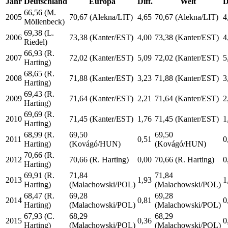
Jahr
Deutschland
Europa
Diff.
Welt
D
66,56 (M.
2005
70,67 (Alekna/LIT)
4,65
70,67 (Alekna/LIT)
4
Möllenbeck)
69,38 (L.
2006
73,38 (Kanter/EST)
4,00
73,38 (Kanter/EST)
4
Riedel)
66,93 (R.
2007
72,02 (Kanter/EST)
5,09
72,02 (Kanter/EST)
5
Harting)
68,65 (R.
2008
71,88 (Kanter/EST)
3,23
71,88 (Kanter/EST)
3
Harting)
69,43 (R.
2009
71,64 (Kanter/EST)
2,21
71,64 (Kanter/EST)
2
Harting)
69,69 (R.
2010
71,45 (Kanter/EST)
1,76
71,45 (Kanter/EST)
1
Harting)
68,99 (R.
69,50
69,50
2011
0,51
0
Harting)
(Kovágó/HUN)
(Kovágó/HUN)
70,66 (R.
2012
70,66 (R. Harting)
0,00
70,66 (R. Harting)
0
Harting)
69,91 (R.
71,84
71,84
2013
1,93
1
Harting)
(Malachowski/POL)
(Malachowski/POL)
68,47 (R.
69,28
69,28
2014
0,81
0
Harting)
(Malachowski/POL)
(Malachowski/POL)
67,93 (C.
68,29
68,29
2015
0,36
0
Harting)
(Malachowski/POL)
(Malachowski/POL)