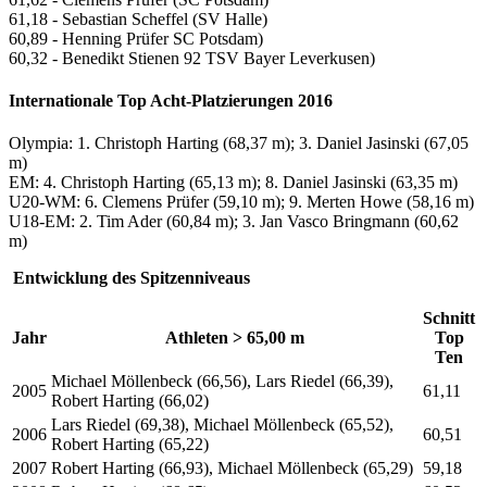
61,18 - Sebastian Scheffel (SV Halle)
60,89 - Henning Prüfer SC Potsdam)
60,32 - Benedikt Stienen 92 TSV Bayer Leverkusen)
Internationale Top Acht-Platzierungen 2016
Olympia: 1. Christoph Harting (68,37 m); 3. Daniel Jasinski (67,05
m)
EM: 4. Christoph Harting (65,13 m); 8. Daniel Jasinski (63,35 m)
U20-WM: 6. Clemens Prüfer (59,10 m); 9. Merten Howe (58,16 m)
U18-EM: 2. Tim Ader (60,84 m); 3. Jan Vasco Bringmann (60,62
m)
Entwicklung des Spitzenniveaus
Schnitt
Jahr
Athleten > 65,00 m
Top
Ten
Michael Möllenbeck (66,56), Lars Riedel (66,39),
2005
61,11
Robert Harting (66,02)
Lars Riedel (69,38), Michael Möllenbeck (65,52),
2006
60,51
Robert Harting (65,22)
2007
Robert Harting (66,93), Michael Möllenbeck (65,29)
59,18