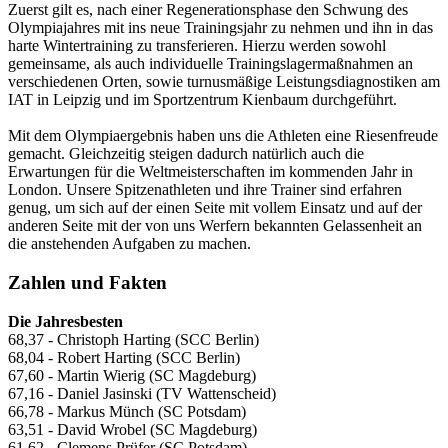
Zuerst gilt es, nach einer Regenerationsphase den Schwung des
Olympiajahres mit ins neue Trainingsjahr zu nehmen und ihn in das
harte Wintertraining zu transferieren. Hierzu werden sowohl
gemeinsame, als auch individuelle Trainingslagermaßnahmen an
verschiedenen Orten, sowie turnusmäßige Leistungsdiagnostiken am
IAT in Leipzig und im Sportzentrum Kienbaum durchgeführt.
Mit dem Olympiaergebnis haben uns die Athleten eine Riesenfreude
gemacht. Gleichzeitig steigen dadurch natürlich auch die
Erwartungen für die Weltmeisterschaften im kommenden Jahr in
London. Unsere Spitzenathleten und ihre Trainer sind erfahren
genug, um sich auf der einen Seite mit vollem Einsatz und auf der
anderen Seite mit der von uns Werfern bekannten Gelassenheit an
die anstehenden Aufgaben zu machen.
Zahlen und Fakten
Die Jahresbesten
68,37 - Christoph Harting (SCC Berlin)
68,04 - Robert Harting (SCC Berlin)
67,60 - Martin Wierig (SC Magdeburg)
67,16 - Daniel Jasinski (TV Wattenscheid)
66,78 - Markus Münch (SC Potsdam)
63,51 - David Wrobel (SC Magdeburg)
61,62 - Clemens Prüfer (SC Potsdam)