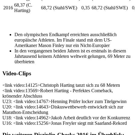
68,37 (C.
2016
68,72 (Stahl/SWE)
0,35
68,72 (Stahl/SWE)
0
Harting)
Den olympischen Endkampf erreichten ausschließlich
europäische Athleten. Im Finale stand mit dem US-
Amerikaner Mason Finley nur ein Nicht-Europäer
In den vergangenen beiden Jahren ist es erstmals in diesem
Jahrtausend keinem Athleten weltweit gelungen, 69 Meter zu
überbieten
Video-Clips
<link video:14125>Christoph Harting tanzt sich zu 68 Metern
<link video:13569>Robert Harting - Perfektes Comeback,
krönender Abschluss
U23: <link video:14767>Henning Prüfer locker zum Titelgewinn
U20: <link video:14643>Diskuswettbewerb entwickelt sich zur
Marathon-Entscheidung
U18: <link video:14962>Jakob Arbeit deutlich vor der Konkurrenz
U16: <link video:15256>Jonas Freyler siegt mit Saarland-Rekord
Die weiteren Disziplin-Checks 2016 im Überblick: