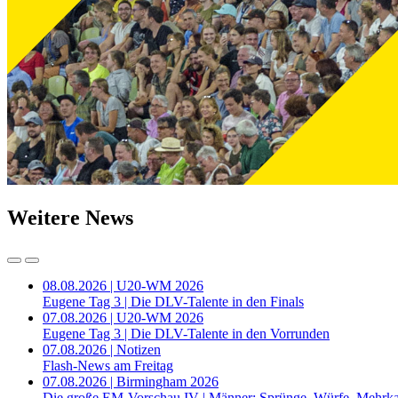
Weitere News
08.08.2026 | U20-WM 2026
Eugene Tag 3 | Die DLV-Talente in den Finals
07.08.2026 | U20-WM 2026
Eugene Tag 3 | Die DLV-Talente in den Vorrunden
07.08.2026 | Notizen
Flash-News am Freitag
07.08.2026 | Birmingham 2026
Die große EM-Vorschau IV | Männer: Sprünge, Würfe, Mehrk