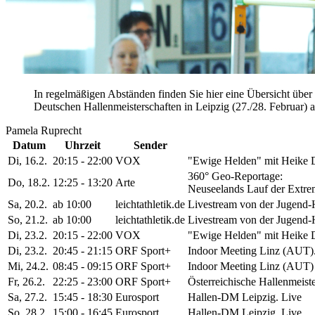
In regelmäßigen Abständen finden Sie hier eine Übersicht über
Deutschen Hallenmeisterschaften in Leipzig (27./28. Februar) 
Pamela Ruprecht
Datum
Uhrzeit
Sender
Di, 16.2.
20:15 - 22:00
VOX
"Ewige Helden" mit Heike D
360° Geo-Reportage:
Do, 18.2.
12:25 - 13:20
Arte
Neuseelands Lauf der Extr
Sa, 20.2.
ab 10:00
leichtathletik.de
Livestream von der Jugend
So, 21.2.
ab 10:00
leichtathletik.de
Livestream von der Jugend
Di, 23.2.
20:15 - 22:00
VOX
"Ewige Helden" mit Heike D
Di, 23.2.
20:45 - 21:15
ORF Sport+
Indoor Meeting Linz (AUT).
Mi, 24.2.
08:45 - 09:15
ORF Sport+
Indoor Meeting Linz (AUT)
Fr, 26.2.
22:25 - 23:00
ORF Sport+
Österreichische Hallenmeiste
Sa, 27.2.
15:45 - 18:30
Eurosport
Hallen-DM Leipzig. Live
So, 28.2.
15:00 - 16:45
Eurosport
Hallen-DM Leipzig. Live