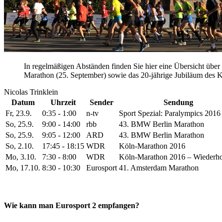
In regelmäßigen Abständen finden Sie hier eine Übersicht über
Marathon (25. September) sowie das 20-jährige Jubiläum des K
Nicolas Trinklein
Datum
Uhrzeit
Sender
Sendung
Fr, 23.9.
0:35 - 1:00
n-tv
Sport Spezial: Paralympics 2016
So, 25.9.
9:00 - 14:00
rbb
43. BMW Berlin Marathon
So, 25.9.
9:05 - 12:00
ARD
43. BMW Berlin Marathon
So, 2.10.
17:45 - 18:15
WDR
Köln-Marathon 2016
Mo, 3.10.
7:30 - 8:00
WDR
Köln-Marathon 2016 – Wiederh
Mo, 17.10.
8:30 - 10:30
Eurosport
41. Amsterdam Marathon
Wie kann man Eurosport 2 empfangen?