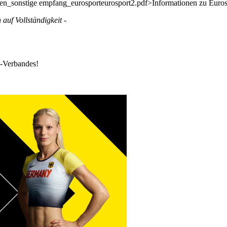
ungen_sonstige empfang_eurosporteurosport2.pdf>Informationen zu Euro
uf Vollständigkeit -
k-Verbandes!