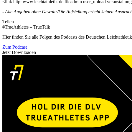
<link http: www.leichtathletik.de fileadmin user_upload veranstalt
- Alle Angaben ohne Gewähr/Die Aufstellung erhebt keinen Anspruch a
Teilen
#TrueAthletes – TrueTalk
Hier finden Sie alle Folgen des Podcasts des Deutschen Leichtathleti
Zum Podcast
Jetzt Downloaden