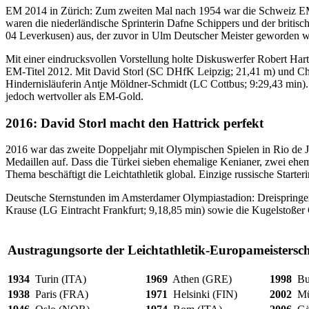
EM 2014 in Zürich: Zum zweiten Mal nach 1954 war die Schweiz EM-Aus
waren die niederländische Sprinterin Dafne Schippers und der brit
04 Leverkusen) aus, der zuvor in Ulm Deutscher Meister geworden w
Mit einer eindrucksvollen Vorstellung holte Diskuswerfer Robert Ha
EM-Titel 2012. Mit David Storl (SC DHfK Leipzig; 21,41 m) und Chr
Hindernisläuferin Antje Möldner-Schmidt (LC Cottbus; 9:29,43 min).
jedoch wertvoller als EM-Gold.
2016: David Storl macht den Hattrick perfekt
2016 war das zweite Doppeljahr mit Olympischen Spielen in Rio de Jan
Medaillen auf. Dass die Türkei sieben ehemalige Kenianer, zwei ehe
Thema beschäftigt die Leichtathletik global. Einzige russische Star
Deutsche Sternstunden im Amsterdamer Olympiastadion: Dreispringe
Krause (LG Eintracht Frankfurt; 9,18,85 min) sowie die Kugelstoße
Austragungsorte der Leichtathletik-Europameistersc
1934
Turin (ITA)
1969
Athen (GRE)
1998
Bu
1938
Paris (FRA)
1971
Helsinki (FIN)
2002
Mü