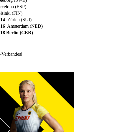
eborg (SWE)
celona (ESP)
sinki (FIN)
014
Zürich (SUI)
016
Amsterdam (NED)
18 Berlin (GER)
k-Verbandes!