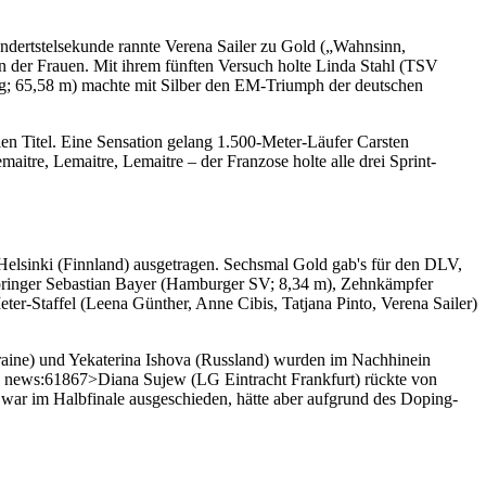
ndertstelsekunde rannte Verena Sailer zu Gold („Wahnsinn,
en der Frauen. Mit ihrem fünften Versuch holte Linda Stahl (TSV
g; 65,58 m) machte mit Silber den EM-Triumph der deutschen
n Titel. Eine Sensation gelang 1.500-Meter-Läufer Carsten
re, Lemaitre, Lemaitre – der Franzose holte alle drei Sprint-
Helsinki (Finnland) ausgetragen. Sechsmal Gold gab's für den DLV,
springer Sebastian Bayer (Hamburger SV; 8,34 m), Zehnkämpfer
r-Staffel (Leena Günther, Anne Cibis, Tatjana Pinto, Verena Sailer)
raine) und Yekaterina Ishova (Russland) wurden im Nachhinein
ink news:61867>Diana Sujew (LG Eintracht Frankfurt) rückte von
war im Halbfinale ausgeschieden, hätte aber aufgrund des Doping-