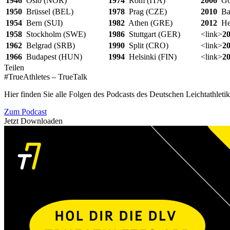
1946
Oslo (NOR)
1974
Rom (ITA)
2006
Göt
1950
Brüssel (BEL)
1978
Prag (CZE)
2010
Bar
1954
Bern (SUI)
1982
Athen (GRE)
2012
Hel
1958
Stockholm (SWE)
1986
Stuttgart (GER)
<link>
2
1962
Belgrad (SRB)
1990
Split (CRO)
<link>
2
1966
Budapest (HUN)
1994
Helsinki (FIN)
<link>
20
Teilen
#TrueAthletes – TrueTalk
Hier finden Sie alle Folgen des Podcasts des Deutschen Leichtathleti
Zum Podcast
Jetzt Downloaden