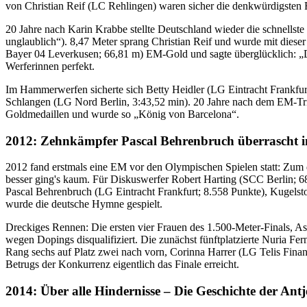
von Christian Reif (LC Rehlingen) waren sicher die denkwürdigsten R
20 Jahre nach Karin Krabbe stellte Deutschland wieder die schnells
unglaublich“). 8,47 Meter sprang Christian Reif und wurde mit dieser
Bayer 04 Leverkusen; 66,81 m) EM-Gold und sagte überglücklich: „D
Werferinnen perfekt.
Im Hammerwerfen sicherte sich Betty Heidler (LG Eintracht Frankfur
Schlangen (LG Nord Berlin, 3:43,52 min). 20 Jahre nach dem EM-Triu
Goldmedaillen und wurde so „König von Barcelona“.
2012: Zehnkämpfer Pascal Behrenbruch überrascht i
2012 fand erstmals eine EM vor den Olympischen Spielen statt: Zum 
besser ging's kaum. Für Diskuswerfer Robert Harting (SCC Berlin; 
Pascal Behrenbruch (LG Eintracht Frankfurt; 8.558 Punkte), Kugelst
wurde die deutsche Hymne gespielt.
Dreckiges Rennen: Die ersten vier Frauen des 1.500-Meter-Finals, A
wegen Dopings disqualifiziert. Die zunächst fünftplatzierte Nuria 
Rang sechs auf Platz zwei nach vorn, Corinna Harrer (LG Telis Fina
Betrugs der Konkurrenz eigentlich das Finale erreicht.
2014: Über alle Hindernisse – Die Geschichte der An