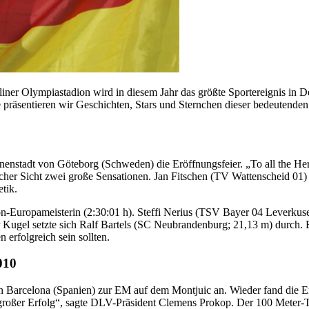
iner Olympiastadion wird in diesem Jahr das größte Sportereignis in D
e präsentieren wir Geschichten, Stars und Sternchen dieser bedeutenden 
Innenstadt von Göteborg (Schweden) die Eröffnungsfeier. „To all the 
cher Sicht zwei große Sensationen. Jan Fitschen (TV Wattenscheid 01)
tik.
Europameisterin (2:30:01 h). Steffi Nerius (TSV Bayer 04 Leverkusen),
er Kugel setzte sich Ralf Bartels (SC Neubrandenburg; 21,13 m) durch
 erfolgreich sein sollten.
010
 Barcelona (Spanien) zur EM auf dem Montjuic an. Wieder fand die Erö
n großer Erfolg“, sagte DLV-Präsident Clemens Prokop. Der 100 Mete