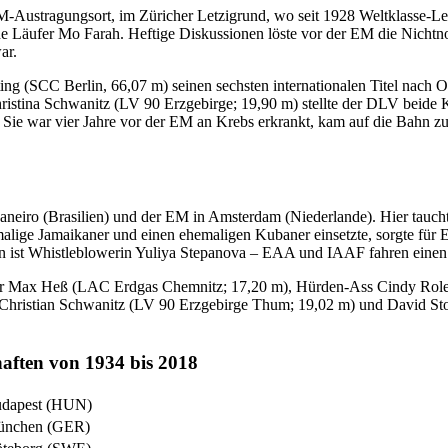
tragungsort, im Züricher Letzigrund, wo seit 1928 Weltklasse-Leichtat
ische Läufer Mo Farah. Heftige Diskussionen löste vor der EM die Nic
ar.
rting (SCC Berlin, 66,07 m) seinen sechsten internationalen Titel n
istina Schwanitz (LV 90 Erzgebirge; 19,90 m) stellte der DLV beide 
 Sie war vier Jahre vor der EM an Krebs erkrankt, kam auf die Bahn 
eiro (Brasilien) und der EM in Amsterdam (Niederlande). Hier tauchte 
malige Jamaikaner und einen ehemaligen Kubaner einsetzte, sorgte für
terin ist Whistleblowerin Yuliya Stepanova – EAA und IAAF fahren ein
r Max Heß (LAC Erdgas Chemnitz; 17,20 m), Hürden-Ass Cindy Rolede
r Christian Schwanitz (LV 90 Erzgebirge Thum; 19,02 m) und David S
haften von 1934 bis 2018
dapest (HUN)
nchen (GER)