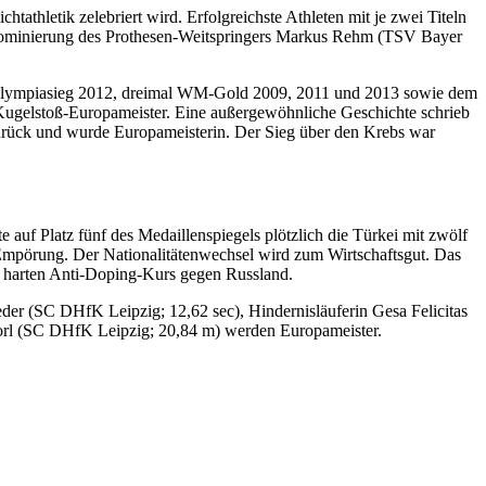
hletik zelebriert wird. Erfolgreichste Athleten mit je zwei Titeln
htnominierung des Prothesen-Weitspringers Markus Rehm (TSV Bayer
ach Olympiasieg 2012, dreimal WM-Gold 2009, 2011 und 2013 sowie dem
Kugelstoß-Europameister. Eine außergewöhnliche Geschichte schrieb
zurück und wurde Europameisterin. Der Sieg über den Krebs war
auf Platz fünf des Medaillenspiegels plötzlich die Türkei mit zwölf
 Empörung. Der Nationalitätenwechsel wird zum Wirtschaftsgut. Das
en harten Anti-Doping-Kurs gegen Russland.
r (SC DHfK Leipzig; 12,62 sec), Hindernisläuferin Gesa Felicitas
torl (SC DHfK Leipzig; 20,84 m) werden Europameister.