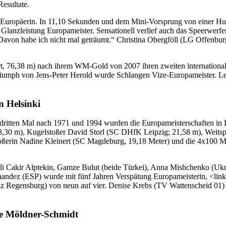
esultate.
te Europäerin. In 11,10 Sekunden und dem Mini-Vorsprung von einer Hu
 Glanzleistung Europameister. Sensationell verlief auch das Speerwerf
avon habe ich nicht mal geträumt.“ Christina Obergföll (LG Offenbur
t, 76,38 m) nach ihrem WM-Gold von 2007 ihren zweiten internationale
mph von Jens-Peter Herold wurde Schlangen Vize-Europameister. Lemait
n Helsinki
dritten Mal nach 1971 und 1994 wurden die Europameisterschaften in 
68,30 m), Kugelstoßer David Storl (SC DHfK Leipzig; 21,58 m), Weit
oßerin Nadine Kleinert (SC Magdeburg, 19,18 Meter) und die 4x100 Mete
sli Cakir Alptekin, Gamze Bulut (beide Türkei), Anna Mishchenko (Uk
Fernandez (ESP) wurde mit fünf Jahren Verspätung Europameisterin, <l
nz Regensburg) von neun auf vier. Denise Krebs (TV Wattenscheid 01) 
tje Möldner-Schmidt