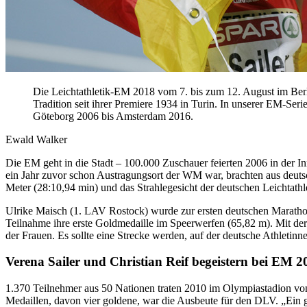
Die Leichtathletik-EM 2018 vom 7. bis zum 12. August im Berl
Tradition seit ihrer Premiere 1934 in Turin. In unserer EM-Seri
Göteborg 2006 bis Amsterdam 2016.
Ewald Walker
Die EM geht in die Stadt – 100.000 Zuschauer feierten 2006 in der 
ein Jahr zuvor schon Austragungsort der WM war, brachten aus deuts
Meter (28:10,94 min) und das Strahlegesicht der deutschen Leichtathle
Ulrike Maisch (1. LAV Rostock) wurde zur ersten deutschen Marathon-
Teilnahme ihre erste Goldmedaille im Speerwerfen (65,82 m). Mit d
der Frauen. Es sollte eine Strecke werden, auf der deutsche Athletinnen
Verena Sailer und Christian Reif begeistern bei EM 2
1.370 Teilnehmer aus 50 Nationen traten 2010 im Olympiastadion von
Medaillen, davon vier goldene, war die Ausbeute für den DLV. „Ei