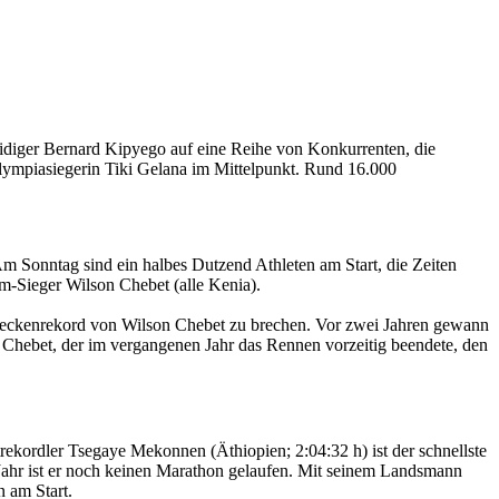
teidiger Bernard Kipyego auf eine Reihe von Konkurrenten, die
e Olympiasiegerin Tiki Gelana im Mittelpunkt. Rund 16.000
 Sonntag sind ein halbes Dutzend Athleten am Start, die Zeiten
m-Sieger Wilson Chebet (alle Kenia).
treckenrekord von Wilson Chebet zu brechen. Vor zwei Jahren gewann
t Chebet, der im vergangenen Jahr das Rennen vorzeitig beendete, den
trekordler Tsegaye Mekonnen (Äthiopien; 2:04:32 h) ist der schnellste
m Jahr ist er noch keinen Marathon gelaufen. Mit seinem Landsmann
 am Start.