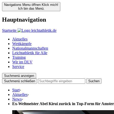
Navigations Menu öffnen
Klick mich!
Ich bin das Menü.
Hauptnavigation
Startseite
Aktuelles
Wettkämpfe
Nationalmannschaften
Leichtathletik für Alle
Training
Wir im DLV
Service
Suchmenü anzeigen
Suchmenü schließen
Suchen
Start
›
Aktuelles
›
News
›
Ex-Weltmeister Abel Kirui zurück in Top-Form für Amst