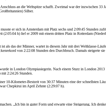
nschluss an die Weltspitze schafft. Zweimal war der inzwischen 33 J
oßbritannien) Silber.
 musste er sich in Amsterdam mit Platz sechs und 2:09:45 Stunden zufri
eit (2:05:04 h) lief er 2009 mit einem dritten Platz in Rotterdam (Niede
ist als das der Männer, wartet in diesem Jahr mit drei Weltklasse-Läufe
eckenrekord von 2:22:08 Stunden den Durchbruch. Damals steigerte sie
wurde in London Olympiasiegerin. Nach einem Sturz in London 2013 ka
) mit 2:24:26 Stunden.
iner 10-Kilometer-Bestzeit von 30:37 Minuten eine der schnellsten Läuf
 war Chepkirui im April Zehnte (2:29:07 h).
chen. „Ich bin in guter Form und erwarte eine Steigerung. Ich denke, ei