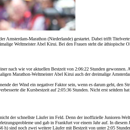
der Amsterdam-Marathon (Niederlande) gestartet. Dabei trifft Titelver
zweimalige Weltmeister Abel Kirui. Bei den Frauen steht die äthiopisch
ner nach wie vor aktuellen Bestzeit von 2:06:22 Stunden gewonnen. Am
aligen Marathon-Weltmeister Abel Kirui auch der dreimalige Amsterda
enende der Wind ein negativer Faktor sein, wenn es darum geht, den S
rbesserte die Kursbestzeit auf 2:05:36 Stunden. Nicht erst seitdem ha
icht der schnellste Läufer im Feld. Denn der inoffizielle Junioren-Wel
 Verletzungsprobleme und gab in Frankfurt vor einem Jahr auf. In diese
 h) sind noch zwei weitere Läufer mit Bestzeit von unter 2:05 Stunden