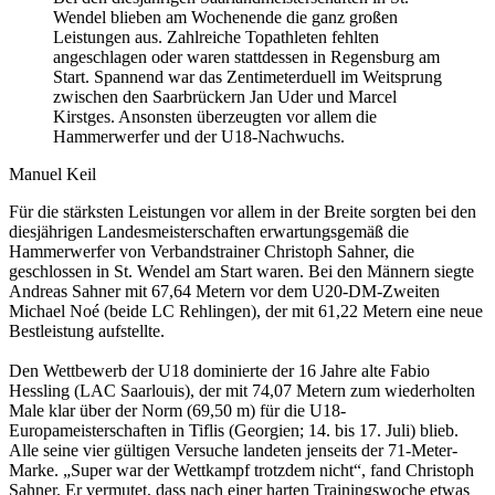
Wendel blieben am Wochenende die ganz großen
Leistungen aus. Zahlreiche Topathleten fehlten
angeschlagen oder waren stattdessen in Regensburg am
Start. Spannend war das Zentimeterduell im Weitsprung
zwischen den Saarbrückern Jan Uder und Marcel
Kirstges. Ansonsten überzeugten vor allem die
Hammerwerfer und der U18-Nachwuchs.
Manuel Keil
Für die stärksten Leistungen vor allem in der Breite sorgten bei den
diesjährigen Landesmeisterschaften erwartungsgemäß die
Hammerwerfer von Verbandstrainer Christoph Sahner, die
geschlossen in St. Wendel am Start waren. Bei den Männern siegte
Andreas Sahner mit 67,64 Metern vor dem U20-DM-Zweiten
Michael Noé (beide LC Rehlingen), der mit 61,22 Metern eine neue
Bestleistung aufstellte.
Den Wettbewerb der U18 dominierte der 16 Jahre alte Fabio
Hessling (LAC Saarlouis), der mit 74,07 Metern zum wiederholten
Male klar über der Norm (69,50 m) für die U18-
Europameisterschaften in Tiflis (Georgien; 14. bis 17. Juli) blieb.
Alle seine vier gültigen Versuche landeten jenseits der 71-Meter-
Marke. „Super war der Wettkampf trotzdem nicht“, fand Christoph
Sahner. Er vermutet, dass nach einer harten Trainingswoche etwas