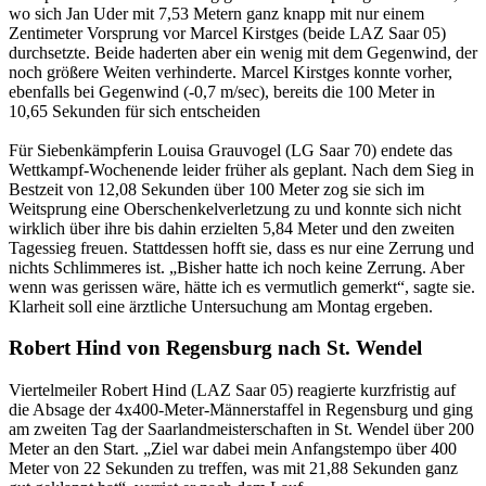
wo sich Jan Uder mit 7,53 Metern ganz knapp mit nur einem
Zentimeter Vorsprung vor Marcel Kirstges (beide LAZ Saar 05)
durchsetzte. Beide haderten aber ein wenig mit dem Gegenwind, der
noch größere Weiten verhinderte. Marcel Kirstges konnte vorher,
ebenfalls bei Gegenwind (-0,7 m/sec), bereits die 100 Meter in
10,65 Sekunden für sich entscheiden
Für Siebenkämpferin Louisa Grauvogel (LG Saar 70) endete das
Wettkampf-Wochenende leider früher als geplant. Nach dem Sieg in
Bestzeit von 12,08 Sekunden über 100 Meter zog sie sich im
Weitsprung eine Oberschenkelverletzung zu und konnte sich nicht
wirklich über ihre bis dahin erzielten 5,84 Meter und den zweiten
Tagessieg freuen. Stattdessen hofft sie, dass es nur eine Zerrung und
nichts Schlimmeres ist. „Bisher hatte ich noch keine Zerrung. Aber
wenn was gerissen wäre, hätte ich es vermutlich gemerkt“, sagte sie.
Klarheit soll eine ärztliche Untersuchung am Montag ergeben.
Robert Hind von Regensburg nach St. Wendel
Viertelmeiler Robert Hind (LAZ Saar 05) reagierte kurzfristig auf
die Absage der 4x400-Meter-Männerstaffel in Regensburg und ging
am zweiten Tag der Saarlandmeisterschaften in St. Wendel über 200
Meter an den Start. „Ziel war dabei mein Anfangstempo über 400
Meter von 22 Sekunden zu treffen, was mit 21,88 Sekunden ganz