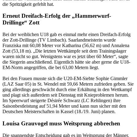
die Spritzigkeit gefehlt hat.
Erneut Dreifach-Erfolg der „Hammerwurf-
Drillinge“ Zott
Bei der weiblichen U18 gab es einmal mehr einen Dreifach-Erfolg
der Zott-Drillinge (TV Limbach). Saarlandmeisterin wurde
Franziska mit 60,08 Meter vor Katharina (56,62 m) und Annalena
Zott (53,18 m). „Die letzten Wettkämpfe seit dem Trainingslager
waren nicht so gut. Wenigstens war es jetzt über 60 Meter“, sagte
die Siegerin anschließend. Eigentlich hätte sie aber gerne die U18-
EM-Norm angegriffen, die bei 63,00 Metern liegt.
Bei den Frauen musste sich die U20-EM-Siebte Sophie Gimmler
(LAZ Saar 05) in St. Wendel mit 59,66 Metern zufrieden geben. Sie
ging allerdings geschwächt durch eine Erkältung in den Wettkampf
und plagt sich außerdem seit Dienstag mit Knieproblemen herum.
Im Speerwurf steigerte Désirée Schwarz (LC Rehlingen) ihre
Saisonbestleistung auf 51,94 Meter und kann nun sicher mit den
Deutschen Meisterschaften in Kassel (18./19. Juni) planen.
Louisa Grauvogel muss Weitsprung abbrechen
Die spannendste Entscheidung gab es im Weitsprung der Männer,