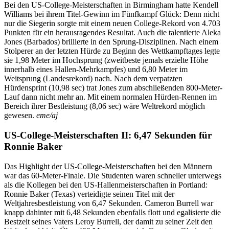
Bei den US-College-Meisterschaften in Birmingham hatte Kendell
Williams bei ihrem Titel-Gewinn im Fünfkampf Glück: Denn nicht
nur die Siegerin sorgte mit einem neuen College-Rekord von 4.703
Punkten für ein herausragendes Resultat. Auch die talentierte Aleka
Jones (Barbados) brillierte in den Sprung-Disziplinen. Nach einem
Stolperer an der letzten Hürde zu Beginn des Wettkampftages legte
sie 1,98 Meter im Hochsprung (zweitbeste jemals erzielte Höhe
innerhalb eines Hallen-Mehrkampfes) und 6,80 Meter im
Weitsprung (Landesrekord) nach. Nach dem verpatzten
Hürdensprint (10,98 sec) trat Jones zum abschließenden 800-Meter-
Lauf dann nicht mehr an. Mit einem normalen Hürden-Rennen im
Bereich ihrer Bestleistung (8,06 sec) wäre Weltrekord möglich
gewesen.
eme/aj
US-College-Meisterschaften
I
I
: 6,47 Sekunden für
Ronnie Baker
Das Highlight der US-College-Meisterschaften bei den Männern
war das 60-Meter-Finale. Die Studenten waren schneller unterwegs
als die Kollegen bei den US-Hallenmeisterschaften in Portland:
Ronnie Baker (Texas) verteidigte seinen Titel mit der
Weltjahresbestleistung von 6,47 Sekunden. Cameron Burrell war
knapp dahinter mit 6,48 Sekunden ebenfalls flott und egalisierte die
Bestzeit seines Vaters Leroy Burrell, der damit zu seiner Zeit den