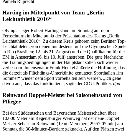
Pamela Ruprecht
Harting im Mittelpunkt von Team „Berlin
Leichtathletik 2016“
Olympiasieger Robert Harting stand am Sonntag auf dem
Fernsehturm im Mittelpunkt der Präsentation des Teams „Berlin
Leichtathletik 2016“. Zu diesem Kreis gehören zehn Berliner Top-
Leichtathleten, von denen mindestens fünf die Olympischen Spiele
in Rio (Brasilien; 12. bis 21. August) und die Qualifikation für die
EM in Amsterdam (6. bis 10. Juli) anstreben. Die gute Nachricht:
die Trainingsbedingungen in der Hauptstadt sollen sich wieder
verbessern. Innensenator Frank Henkel äußerte die Hoffnung, dass
die derzeit als Flüchtlings-Unterkünfte genutzten Sporthallen „im
Sommer“ wieder dem Sport vorbehalten sein werden. „Ich gehe
davon aus, dass das funktioniert“, sagte der CDU-Politiker.
dpa
Reinwand Doppel-Meister bei Saisoneinstand von
Pflieger
Bei den Süddeutschen und Bayerischen Meisterschaften über
10.000 Meter am Regensburger Weinweg hat der neue Doppel-
Meister Sebastian Reinwand (Team Memmert; 29:57,05 min) am
Sonntag die 30-Minuten-Barriere geknackt. Auf den Plätzen zwei