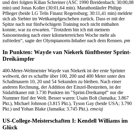
und drei folgten Kilian Schreiner (ASC 1990 Breidenbach; 30:00,08
min) und Jonas Koller (30:01,64 min). Marathonläufer Philipp
Pflieger (beide LG Telis Finanz Regensburg; 30:11,41 min) meldete
sich als Siebter im Wettkampfgeschehen zurück. Dass er mit der
Spitze nach nur fünfwöchigem Training noch nicht mithalten
konnte, war zu erwarten. "Trotzdem bin ich mit meinem
Saisoneinstieg nach einer kilometerreichen Woche mehr als
zufrieden“, sagte der Olympianorm-Inhaber nach dem Rennen.
pm
In Punkten: Wayde van Niekerk fünftbester Sprint-
Dreikämpfer
400-Meter-Weltmeister Wayde van Niekerk ist der erste Sprinter
weltweit, der es schaffte über 100, 200 und 400 Meter unter den
Schallmauern 10, 20 und 54 Sekunden zu bleiben. Nach einer
anderen Rechnung, der Addition der Einzel-Bestzeiten, ist der
Südafrikaner mit 3.730 Punkten im "Sprint-Dreikampf" nur die
Nummer fünf der Welt. Besser waren: Usain Bolt (Jamaika; 3.867
Pkt.), Michael Johnson (3.815 Pkt.), Tyson Gay (beide USA; 3.790
Pkt.) und Yohan Blake (Jamaika; 3.745 Pkt.).
eme/aj
US-College-Meisterschaften
I
: Kendell Williams im
Glück