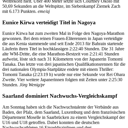
Weltrekord hielt. Über 400 Meter setzte sich Courtney Okolo mit
50,69 Sekunden an die Weltspitze, im Siebenkampf Ziemek Zach
mit 6.173 Punkten.
eme/aj
Eunice Kirwa verteidigt Titel in Nagoya
Eunice Kirwa hat zum zweiten Mal in Folge den Nagoya-Marathon
gewonnen. Bei dem reinen Frauen-Eliterennen in Japan verteidigte
die aus Kenia stammende und seit Ende 2013 für Bahrain startende
Läuferin ihren Titel in hochklassigen 2:22:40 Stunden. Die 31 Jahre
alte WM-Dritte, die eine Marathon-Bestzeit von 2:21:41 Stunden
aufweist, löste sich nach 31 Kilometern von der Japanerin Tomomi
Tanaka. Das letzte von drei japanischen Qualifikationsrennen für die
drei nationalen Olympia-Startplätze endete mit einem Thriller:
Tomomi Tanaka (2:23:19 h) wurde nur eine Sekunde vor Rei Ohara
Zweite. Vier weitere Japanerinnen folgten mit Zeiten unter 2:25:30
Stunden.
Jörg Wenig/pr
Saarland dominiert Nachwuchs-Vergleichskampf
Am Sonntag haben sich die Nachwuchstalente der Verbände aus
Baden, der Pfalz, dem Saarland, Luxemburg und dem französischen
Département Moselle in Saarbrücken zu einem Vergleichskampf der
U16 und U18 getroffen. Dabei konnten die deutschen
Nachwuchsathleten 16 Einzeldisziplinen und drei