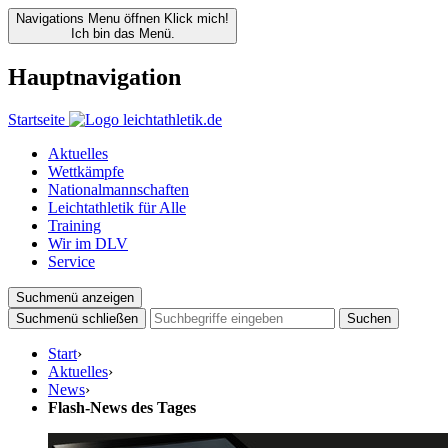
Navigations Menu öffnen
Klick mich!
Ich bin das Menü.
Hauptnavigation
Startseite
Aktuelles
Wettkämpfe
Nationalmannschaften
Leichtathletik für Alle
Training
Wir im DLV
Service
Suchmenü anzeigen
Suchmenü schließen
Suchen
Start
›
Aktuelles
›
News
›
Flash-News des Tages