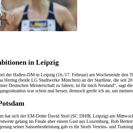
bitionen in Leipzig
der Hallen-DM in Leipzig (16./17. Februar) am Wochenende den Titel 
ina Hering (beide LG Stadtwerke München) an der Startlinie, die seit 2
ner Deutschen Meisterschaft zu fahren, ist für mich Neuland", sagt die 
ssituation war schon mal besser, dennoch greife ich an, um meinen T
 Potsdam
m hat sich der EM-Dritte David Storl (SC DHfK Leipzig) am Mittwoch 
estweite gelang im Finale aber einem Gast aus Luxemburg. Bob Bertem
gerung seiner Saisonbestleistung gab es für Storls Vereins- und Traini