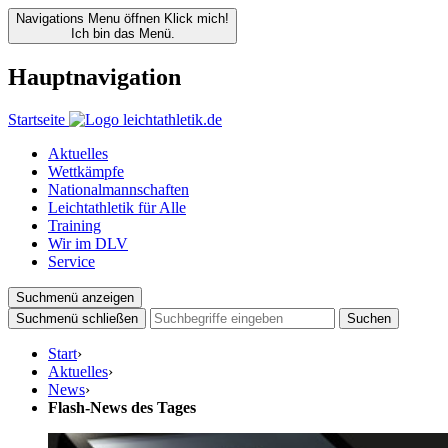
Navigations Menu öffnen
Klick mich!
Ich bin das Menü.
Hauptnavigation
Startseite
Aktuelles
Wettkämpfe
Nationalmannschaften
Leichtathletik für Alle
Training
Wir im DLV
Service
Suchmenü anzeigen
Suchmenü schließen
Suchen
Start
›
Aktuelles
›
News
›
Flash-News des Tages