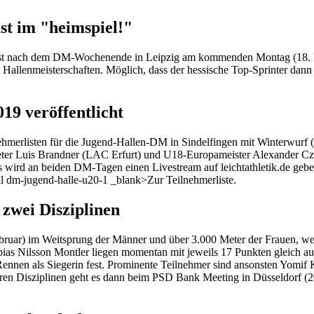
t im "heimspiel!"
ist nach dem DM-Wochenende in Leipzig am kommenden Montag (18. Fe
Hallenmeisterschaften. Möglich, dass der hessische Top-Sprinter dann 
19 veröffentlicht
merlisten für die Jugend-Hallen-DM in Sindelfingen mit Winterwurf (23.
eter Luis Brandner (LAC Erfurt) und U18-Europameister Alexander Czy
 wird an beiden DM-Tagen einen Livestream auf leichtathletik.de geben
il dm-jugend-halle-u20-1 _blank>Zur Teilnehmerliste.
zwei Disziplinen
ebruar) im Weitsprung der Männer und über 3.000 Meter der Frauen, w
as Nilsson Montler liegen momentan mit jeweils 17 Punkten gleich auf
ennen als Siegerin fest. Prominente Teilnehmer sind ansonsten Yomif 
ren Disziplinen geht es dann beim PSD Bank Meeting in Düsseldorf (