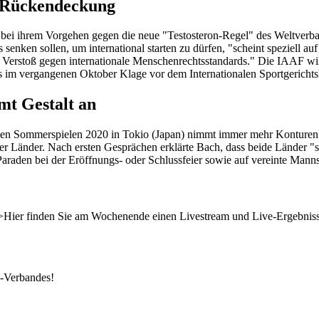
t Rückendeckung
bei ihrem Vorgehen gegen die neue "Testosteron-Regel" des Weltverba
nken sollen, um international starten zu dürfen, "scheint speziell auf
rer Verstoß gegen internationale Menschenrechtsstandards." Die IAAF 
 im vergangenen Oktober Klage vor dem Internationalen Sportgerichtsh
t Gestalt an
en Sommerspielen 2020 in Tokio (Japan) nimmt immer mehr Konturen 
der Länder. Nach ersten Gesprächen erklärte Bach, dass beide Länder
Paraden bei der Eröffnungs- oder Schlussfeier sowie auf vereinte Mann
ve>Hier finden Sie am Wochenende einen Livestream und Live-Ergebniss
k-Verbandes!