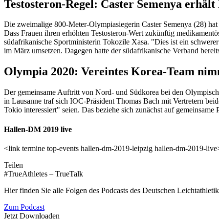
Testosteron-Regel: Caster Semenya erhäl
Die zweimalige 800-Meter-Olympiasiegerin Caster Semenya (28) hat 
Dass Frauen ihren erhöhten Testosteron-Wert zukünftig medikamentös se
südafrikanische Sportministerin Tokozile Xasa. "Dies ist ein schwe
im März umsetzen. Dagegen hatte der südafrikanische Verband bereits
Olympia 2020: Vereintes Korea-Team nimm
Der gemeinsame Auftritt von Nord- und Südkorea bei den Olympisch
in Lausanne traf sich IOC-Präsident Thomas Bach mit Vertretern bei
Tokio interessiert" seien. Das beziehe sich zunächst auf gemeinsame 
Hallen-DM 2019 live
<link termine top-events hallen-dm-2019-leipzig hallen-dm-2019-li
Teilen
#TrueAthletes – TrueTalk
Hier finden Sie alle Folgen des Podcasts des Deutschen Leichtathleti
Zum Podcast
Jetzt Downloaden