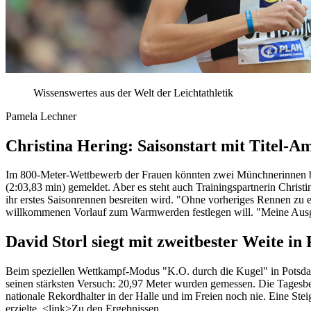
Wissenswertes aus der Welt der Leichtathletik
Pamela Lechner
Christina Hering: Saisonstart mit Titel-Am
Im 800-Meter-Wettbewerb der Frauen könnten zwei Münchnerinnen bei 
(2:03,83 min) gemeldet. Aber es steht auch Trainingspartnerin Christ
ihr erstes Saisonrennen besreiten wird. "Ohne vorheriges Rennen zu ei
willkommenen Vorlauf zum Warmwerden festlegen will. "Meine Ausgang
David Storl siegt mit zweitbester Weite in
Beim speziellen Wettkampf-Modus "K.O. durch die Kugel" in Potsda
seinen stärksten Versuch: 20,97 Meter wurden gemessen. Die Tagesb
nationale Rekordhalter in der Halle und im Freien noch nie. Eine Stei
erzielte. <link>Zu den Ergebnissen.