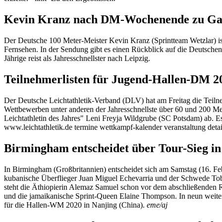
Kevin Kranz nach DM-Wochenende zu Gas
Der Deutsche 100 Meter-Meister Kevin Kranz (Sprintteam Wetzlar) 
Fernsehen. In der Sendung gibt es einen Rückblick auf die Deutschen 
Jährige reist als Jahresschnellster nach Leipzig.
Teilnehmerlisten für Jugend-Hallen-DM 20
Der Deutsche Leichtathletik-Verband (DLV) hat am Freitag die Teilneh
Wettbewerben unter anderen der Jahresschnellste über 60 und 200 M
Leichtathletin des Jahres" Leni Freyja Wildgrube (SC Potsdam) ab. Es
www.leichtathletik.de termine wettkampf-kalender veranstaltung deta
Birmingham entscheidet über Tour-Sieg in 
In Birmingham (Großbritannien) entscheidet sich am Samstag (16. F
kubanische Überflieger Juan Miguel Echevarria und der Schwede Tobi
steht die Äthiopierin Alemaz Samuel schon vor dem abschließenden R
und die jamaikanische Sprint-Queen Elaine Thompson. In neun weite
für die Hallen-WM 2020 in Nanjing (China).
eme/aj