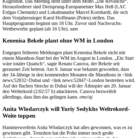
Kugelstoß. Das Meeting steht unter dem Motto „Die Revanche“.
Herausforderer sind Dreisprung-Europameister Max Heß (LAC
Erdgas Chemnitz) und Lokalmatador Marcel Kornhardt, die sich
dem Vorjahressieger Karol Hoffmann (Polen) stellen. Das
Hauptprogramm beginnt um 18 Uhr. Zuvor sind Nachwuchs-
Wettbewerbe geplant (ab 16 Uhr).
sam
Kenenisa Bekele plant ohne WM in London
Entgegen früheren Meldungen plant Kenenisa Bekele nicht mit
einem Marathon-Start bei der WM im August in London. „Ein Start
wäre totaler Quatsch“, sagte Renato Canova, der Bekele seit
geraumer Zeit betreut. Am 9. Januar war bekannt geworden, dass
der 34-Jährige in den kommenden Monaten die Marathons in <link
news:52832>Dubai und <link news:52847>London bestreiten wird.
Auf der flachen Strecke in Dubai will der Äthiopier am 20. Januar
den Weltrekord (2:02:57 h) attackieren. Canova bezweifelt
allerdings, dass ihm das gelingen kann.
eme/aj
Anita Wlodarczyk will Yuriy Sedykhs Weltrekord-
Weite toppen
Hammerwerferin Anita Wlodarczyk hat alles gewonnen, was es zu
gewinnen gibt. Trotzdem hat die Polin immer noch große