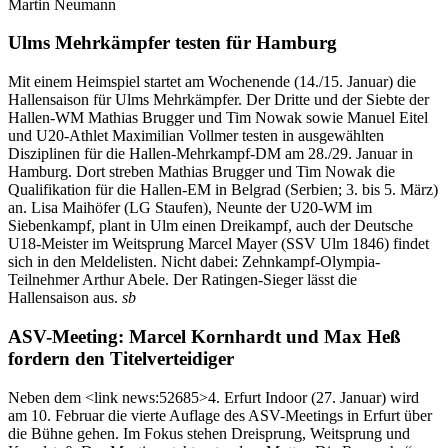
Martin Neumann
Ulms Mehrkämpfer testen für Hamburg
Mit einem Heimspiel startet am Wochenende (14./15. Januar) die
Hallensaison für Ulms Mehrkämpfer. Der Dritte und der Siebte der
Hallen-WM Mathias Brugger und Tim Nowak sowie Manuel Eitel
und U20-Athlet Maximilian Vollmer testen in ausgewählten
Disziplinen für die Hallen-Mehrkampf-DM am 28./29. Januar in
Hamburg. Dort streben Mathias Brugger und Tim Nowak die
Qualifikation für die Hallen-EM in Belgrad (Serbien; 3. bis 5. März)
an. Lisa Maihöfer (LG Staufen), Neunte der U20-WM im
Siebenkampf, plant in Ulm einen Dreikampf, auch der Deutsche
U18-Meister im Weitsprung Marcel Mayer (SSV Ulm 1846) findet
sich in den Meldelisten. Nicht dabei: Zehnkampf-Olympia-
Teilnehmer Arthur Abele. Der Ratingen-Sieger lässt die
Hallensaison aus.
sb
ASV-Meeting: Marcel Kornhardt und Max Heß
fordern den Titelverteidiger
Neben dem <link news:52685>4. Erfurt Indoor (27. Januar) wird
am 10. Februar die vierte Auflage des ASV-Meetings in Erfurt über
die Bühne gehen. Im Fokus stehen Dreisprung, Weitsprung und