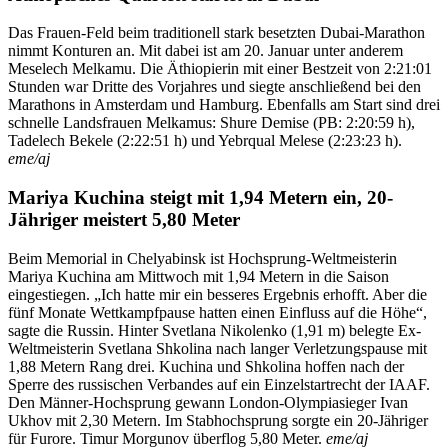
Das Frauen-Feld beim traditionell stark besetzten Dubai-Marathon
nimmt Konturen an. Mit dabei ist am 20. Januar unter anderem
Meselech Melkamu. Die Äthiopierin mit einer Bestzeit von 2:21:01
Stunden war Dritte des Vorjahres und siegte anschließend bei den
Marathons in Amsterdam und Hamburg. Ebenfalls am Start sind drei
schnelle Landsfrauen Melkamus: Shure Demise (PB: 2:20:59 h),
Tadelech Bekele (2:22:51 h) und Yebrqual Melese (2:23:23 h).
eme/aj
Mariya Kuchina steigt mit 1,94 Metern ein, 20-
Jähriger meistert 5,80 Meter
Beim Memorial in Chelyabinsk ist Hochsprung-Weltmeisterin
Mariya Kuchina am Mittwoch mit 1,94 Metern in die Saison
eingestiegen. „Ich hatte mir ein besseres Ergebnis erhofft. Aber die
fünf Monate Wettkampfpause hatten einen Einfluss auf die Höhe“,
sagte die Russin. Hinter Svetlana Nikolenko (1,91 m) belegte Ex-
Weltmeisterin Svetlana Shkolina nach langer Verletzungspause mit
1,88 Metern Rang drei. Kuchina und Shkolina hoffen nach der
Sperre des russischen Verbandes auf ein Einzelstartrecht der IAAF.
Den Männer-Hochsprung gewann London-Olympiasieger Ivan
Ukhov mit 2,30 Metern. Im Stabhochsprung sorgte ein 20-Jähriger
für Furore. Timur Morgunov überflog 5,80 Meter.
eme/aj