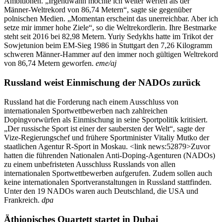
Ambitionen. „Irgendwann möchte ich weiter werfen als der
Männer-Weltrekord von 86,74 Metern“, sagte sie gegenüber
polnischen Medien. „Momentan erscheint das unerreichbar. Aber ich
setze mir immer hohe Ziele“, so die Weltrekordlerin. Ihre Bestmarke
steht seit 2016 bei 82,98 Metern. Yuriy Sedykhs hatte im Trikot der
Sowjetunion beim EM-Sieg 1986 in Stuttgart den 7,26 Kilogramm
schweren Männer-Hammer auf den immer noch gültigen Weltrekord
von 86,74 Metern geworfen.
eme/aj
Russland weist Einmischung der NADOs zurück
Russland hat die Forderung nach einem Ausschluss von
internationalen Sportwettbewerben nach zahlreichen
Dopingvorwürfen als Einmischung in seine Sportpolitik kritisiert.
„Der russische Sport ist einer der saubersten der Welt“, sagte der
Vize-Regierungschef und frühere Sportminister Vitaliy Mutko der
staatlichen Agentur R-Sport in Moskau. <link news:52879>Zuvor
hatten die führenden Nationalen Anti-Doping-Agenturen (NADOs)
zu einem unbefristeten Ausschluss Russlands von allen
internationalen Sportwettbewerben aufgerufen. Zudem sollen auch
keine internationalen Sportveranstaltungen in Russland stattfinden.
Unter den 19 NADOs waren auch Deutschland, die USA und
Frankreich.
dpa
Äthiopisches Quartett startet in Dubai