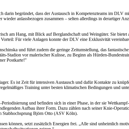
uch darin begründet, dass der Austausch in Kompetenzteams im DLV mitt
r wieder anlassbezogen zusammen – selten allerdings in derartiger A
risch am Hang, mit Blick auf Berglandschaft und Weingüter. Sie bietet 
r Vorteil: Für viele Anlagen konnte der DLV eine Exklusivität vereinbar
Gonschinska und führt zudem die geringe Zeitumstellung, das fantastis
täts-Stadion vor malerischer Kulisse, zu Beginn als Hürden-Bundestrain
iner Postkarte!"
ger. Es ist Zeit für intensiven Austausch und dafür Kontakte zu knüp
regelmäßiges Training unter besten klimatischen Bedingungen und unter
-Periodisierung und befinden sich in einer Phase, in der sie Wettkampf
undlegenden Aufbau ihrer Form. Dazu zählen nach seiner Knie-Operat
im Stabhochsprung Björn Otto (ASV Köln).
sen können, setzt zusätzlich Energien frei. „Alle sind unheimlich motivie
terschaftssituationen zeigen.“