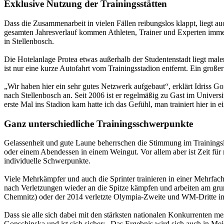
Exklusive Nutzung der Trainingsstätten
Dass die Zusammenarbeit in vielen Fällen reibungslos klappt, liegt a
gesamten Jahresverlauf kommen Athleten, Trainer und Experten imme
in Stellenbosch.
Die Hotelanlage Protea etwas außerhalb der Studentenstadt liegt male
ist nur eine kurze Autofahrt vom Trainingsstadion entfernt. Ein große
„Wir haben hier ein sehr gutes Netzwerk aufgebaut“, erklärt Idriss 
nach Stellenbosch an. Seit 2006 ist er regelmäßig zu Gast im Universi
erste Mal ins Stadion kam hatte ich das Gefühl, man trainiert hier in e
Ganz unterschiedliche Trainingsschwerpunkte
Gelassenheit und gute Laune beherrschen die Stimmung im Trainingsla
oder einem Abendessen in einem Weingut. Vor allem aber ist Zeit für 
individuelle Schwerpunkte.
Viele Mehrkämpfer und auch die Sprinter trainieren in einer Mehrfach
nach Verletzungen wieder an die Spitze kämpfen und arbeiten am gr
Chemnitz) oder der 2014 verletzte Olympia-Zweite und WM-Dritte 
Dass sie alle sich dabei mit den stärksten nationalen Konkurrenten mes
Gonschinska und ist sich sicher: „Das Ergebnis wird sich auch in Meis