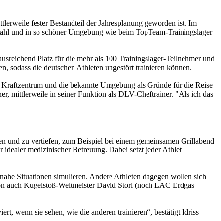
lerweile fester Bestandteil der Jahresplanung geworden ist. Im
nzahl und in so schöner Umgebung wie beim TopTeam-Trainingslager
ausreichend Platz für die mehr als 100 Trainingslager-Teilnehmer und
en, sodass die deutschen Athleten ungestört trainieren können.
che Kraftzentrum und die bekannte Umgebung als Gründe für die Reise
er, mittlerweile in seiner Funktion als DLV-Cheftrainer. "Als ich das
fen und zu vertiefen, zum Beispiel bei einem gemeinsamen Grillabend
 idealer medizinischer Betreuung. Dabei setzt jeder Athlet
-nahe Situationen simulieren. Andere Athleten dagegen wollen sich
ion auch Kugelstoß-Weltmeister David Storl (noch LAC Erdgas
rt, wenn sie sehen, wie die anderen trainieren“, bestätigt Idriss