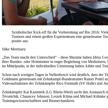
Symbolischer Kick-off für die Vorbereitung auf Rio 2016: Viel
Trainern und einem großen Expertenteam eine gemeinsame Trai
positiv aus.
Silke Morrissey
„Das Team macht den Unterschied“ – diese Maxime haben Idriss Gons
ihrer Bundes- oder Heimtrainer in enger Begleitung von Medizinern,
im Mittelpunkt, in der individuellen Umsetzung haben Athlet und Train
Schon nach wenigen Tagen in Stellenbosch wird deutlich, dass der T
Goldmann gemeinsam mit Zehnkampf-Bundestrainer Rainer Pottel u
Videoaufnahmen der Zehnkämpfer Rico Freimuth (SV Halle) und Jan-
Zehnkämpfer Kai Kazmirek (LG Rhein-Wied) sucht den Austausch mit 
Tivontchik, Chauncey Johnson, Leszek Klima und Michael Kühnke gleic
Trainingswissenschaftlern und Biomechanikern.