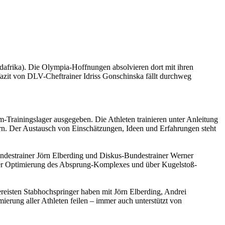
üdafrika). Die Olympia-Hoffnungen absolvieren dort mit ihren
zit von DLV-Cheftrainer Idriss Gonschinska fällt durchweg
rainingslager ausgegeben. Die Athleten trainieren unter Anleitung
rn. Der Austausch von Einschätzungen, Ideen und Erfahrungen steht
undestrainer Jörn Elberding und Diskus-Bundestrainer Werner
er Optimierung des Absprung-Komplexes und über Kugelstoß-
eisten Stabhochspringer haben mit Jörn Elberding, Andrei
erung aller Athleten feilen – immer auch unterstützt von