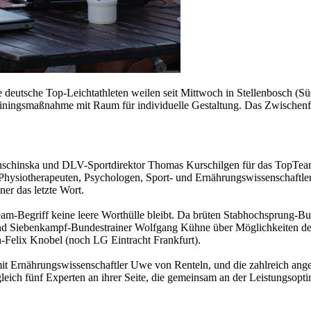
e deutsche Top-Leichtathleten weilen seit Mittwoch in Stellenbosch (S
ningsmaßnahme mit Raum für individuelle Gestaltung. Das Zwischenfa
chinska und DLV-Sportdirektor Thomas Kurschilgen für das TopTeam-T
 Physiotherapeuten, Psychologen, Sport- und Ernährungswissenschaftle
er das letzte Wort.
eam-Begriff keine leere Worthülle bleibt. Da brüten Stabhochsprung-B
nd Siebenkampf-Bundestrainer Wolfgang Kühne über Möglichkeiten d
Felix Knobel (noch LG Eintracht Frankfurt).
Ernährungswissenschaftler Uwe von Renteln, und die zahlreich anger
h fünf Experten an ihrer Seite, die gemeinsam an der Leistungsoptimi