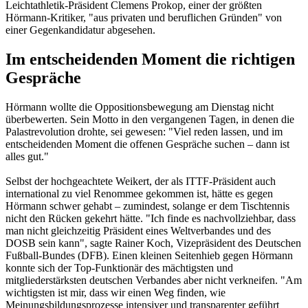
Leichtathletik-Präsident Clemens Prokop, einer der größten
Hörmann-Kritiker, "aus privaten und beruflichen Gründen" von
einer Gegenkandidatur abgesehen.
Im entscheidenden Moment die richtigen
Gespräche
Hörmann wollte die Oppositionsbewegung am Dienstag nicht
überbewerten. Sein Motto in den vergangenen Tagen, in denen die
Palastrevolution drohte, sei gewesen: "Viel reden lassen, und im
entscheidenden Moment die offenen Gespräche suchen – dann ist
alles gut."
Selbst der hochgeachtete Weikert, der als ITTF-Präsident auch
international zu viel Renommee gekommen ist, hätte es gegen
Hörmann schwer gehabt – zumindest, solange er dem Tischtennis
nicht den Rücken gekehrt hätte. "Ich finde es nachvollziehbar, dass
man nicht gleichzeitig Präsident eines Weltverbandes und des
DOSB sein kann", sagte Rainer Koch, Vizepräsident des Deutschen
Fußball-Bundes (DFB). Einen kleinen Seitenhieb gegen Hörmann
konnte sich der Top-Funktionär des mächtigsten und
mitgliederstärksten deutschen Verbandes aber nicht verkneifen. "Am
wichtigsten ist mir, dass wir einen Weg finden, wie
Meinungsbildungsprozesse intensiver und transparenter geführt