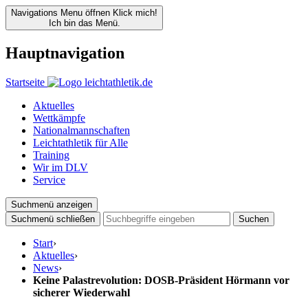
Navigations Menu öffnen
Klick mich!
Ich bin das Menü.
Hauptnavigation
Startseite
Aktuelles
Wettkämpfe
Nationalmannschaften
Leichtathletik für Alle
Training
Wir im DLV
Service
Suchmenü anzeigen
Suchmenü schließen
Suchen
Start
›
Aktuelles
›
News
›
Keine Palastrevolution: DOSB-Präsident Hörmann vor
sicherer Wiederwahl