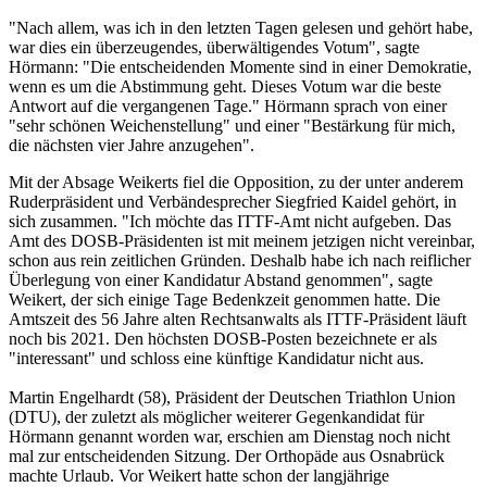
"Nach allem, was ich in den letzten Tagen gelesen und gehört habe,
war dies ein überzeugendes, überwältigendes Votum", sagte
Hörmann: "Die entscheidenden Momente sind in einer Demokratie,
wenn es um die Abstimmung geht. Dieses Votum war die beste
Antwort auf die vergangenen Tage." Hörmann sprach von einer
"sehr schönen Weichenstellung" und einer "Bestärkung für mich,
die nächsten vier Jahre anzugehen".
Mit der Absage Weikerts fiel die Opposition, zu der unter anderem
Ruderpräsident und Verbändesprecher Siegfried Kaidel gehört, in
sich zusammen. "Ich möchte das ITTF-Amt nicht aufgeben. Das
Amt des DOSB-Präsidenten ist mit meinem jetzigen nicht vereinbar,
schon aus rein zeitlichen Gründen. Deshalb habe ich nach reiflicher
Überlegung von einer Kandidatur Abstand genommen", sagte
Weikert, der sich einige Tage Bedenkzeit genommen hatte. Die
Amtszeit des 56 Jahre alten Rechtsanwalts als ITTF-Präsident läuft
noch bis 2021. Den höchsten DOSB-Posten bezeichnete er als
"interessant" und schloss eine künftige Kandidatur nicht aus.
Martin Engelhardt (58), Präsident der Deutschen Triathlon Union
(DTU), der zuletzt als möglicher weiterer Gegenkandidat für
Hörmann genannt worden war, erschien am Dienstag noch nicht
mal zur entscheidenden Sitzung. Der Orthopäde aus Osnabrück
machte Urlaub. Vor Weikert hatte schon der langjährige