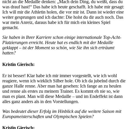
nicht an die Medaille denken: „Mach dein Ding, du weißt, dass du
was drauf hast!“ Das habe ich heute geschafft. Ich habe mir gesagt:
Ich will mir die Athletin holen, die vor mir ist. Dann ist wieder eine
weiter gesprungen und ich dachte: Die holst du dir auch noch. Das
war mein Anreiz, daraus habe ich für mich ein kleines Spiel
gemacht.
Sie haben in Ihrer Karriere schon einige internationale Top-Acht-
Platzierungen erreicht. Heute hat es endlich mit der Medaille
geklappt – ist der Moment so schön, wie Sie ihn sich erträumt
hatten?
Kristin Gierisch:
Er ist besser! Klar habe ich mir immer vorgestellt, wie ich wohl
reagiere, wenn ich wirklich Silber hole. Ob ich da jubelnd durch die
ganze Halle renne. Aber man hat gesehen: Ich fange an zu heulen
und renne als erstes zu meinem Trainer. Es kommt eh nie so, wie
man es plant. Man will diese Medaille – und im Endeffekt ist dann
alles ganz anders als in den Vorstellungen.
Was bedeutet dieser Erfolg im Hinblick auf die weitere Saison mit
Europameisterschaften und Olympischen Spielen?
Kristin Gierisch: