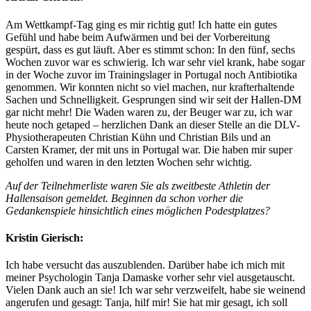
Am Wettkampf-Tag ging es mir richtig gut! Ich hatte ein gutes
Gefühl und habe beim Aufwärmen und bei der Vorbereitung
gespürt, dass es gut läuft. Aber es stimmt schon: In den fünf, sechs
Wochen zuvor war es schwierig. Ich war sehr viel krank, habe sogar
in der Woche zuvor im Trainingslager in Portugal noch Antibiotika
genommen. Wir konnten nicht so viel machen, nur krafterhaltende
Sachen und Schnelligkeit. Gesprungen sind wir seit der Hallen-DM
gar nicht mehr! Die Waden waren zu, der Beuger war zu, ich war
heute noch getaped – herzlichen Dank an dieser Stelle an die DLV-
Physiotherapeuten Christian Kühn und Christian Bils und an
Carsten Kramer, der mit uns in Portugal war. Die haben mir super
geholfen und waren in den letzten Wochen sehr wichtig.
Auf der Teilnehmerliste waren Sie als zweitbeste Athletin der
Hallensaison gemeldet. Beginnen da schon vorher die
Gedankenspiele hinsichtlich eines möglichen Podestplatzes?
Kristin Gierisch:
Ich habe versucht das auszublenden. Darüber habe ich mich mit
meiner Psychologin Tanja Damaske vorher sehr viel ausgetauscht.
Vielen Dank auch an sie! Ich war sehr verzweifelt, habe sie weinend
angerufen und gesagt: Tanja, hilf mir! Sie hat mir gesagt, ich soll