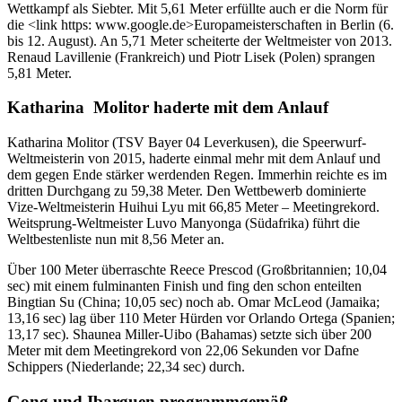
Wettkampf als Siebter. Mit 5,61 Meter erfüllte auch er die Norm für
die <link https: www.google.de>Europameisterschaften in Berlin (6.
bis 12. August). An 5,71 Meter scheiterte der Weltmeister von 2013.
Renaud Lavillenie (Frankreich) und Piotr Lisek (Polen) sprangen
5,81 Meter.
Katharina Molitor haderte mit dem Anlauf
Katharina Molitor (TSV Bayer 04 Leverkusen), die Speerwurf-
Weltmeisterin von 2015, haderte einmal mehr mit dem Anlauf und
dem gegen Ende stärker werdenden Regen. Immerhin reichte es im
dritten Durchgang zu 59,38 Meter. Den Wettbewerb dominierte
Vize-Weltmeisterin Huihui Lyu mit 66,85 Meter – Meetingrekord.
Weitsprung-Weltmeister Luvo Manyonga (Südafrika) führt die
Weltbestenliste nun mit 8,56 Meter an.
Über 100 Meter überraschte Reece Prescod (Großbritannien; 10,04
sec) mit einem fulminanten Finish und fing den schon enteilten
Bingtian Su (China; 10,05 sec) noch ab. Omar McLeod (Jamaika;
13,16 sec) lag über 110 Meter Hürden vor Orlando Ortega (Spanien;
13,17 sec). Shaunea Miller-Uibo (Bahamas) setzte sich über 200
Meter mit dem Meetingrekord von 22,06 Sekunden vor Dafne
Schippers (Niederlande; 22,34 sec) durch.
Gong und Ibarguen programmgemäß