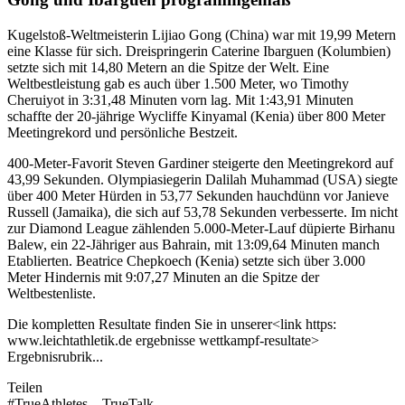
Kugelstoß-Weltmeisterin Lijiao Gong (China) war mit 19,99 Metern
eine Klasse für sich. Dreispringerin Caterine Ibarguen (Kolumbien)
setzte sich mit 14,80 Metern an die Spitze der Welt. Eine
Weltbestleistung gab es auch über 1.500 Meter, wo Timothy
Cheruiyot in 3:31,48 Minuten vorn lag. Mit 1:43,91 Minuten
schaffte der 20-jährige Wycliffe Kinyamal (Kenia) über 800 Meter
Meetingrekord und persönliche Bestzeit.
400-Meter-Favorit Steven Gardiner steigerte den Meetingrekord auf
43,99 Sekunden. Olympiasiegerin Dalilah Muhammad (USA) siegte
über 400 Meter Hürden in 53,77 Sekunden hauchdünn vor Janieve
Russell (Jamaika), die sich auf 53,78 Sekunden verbesserte. Im nicht
zur Diamond League zählenden 5.000-Meter-Lauf düpierte Birhanu
Balew, ein 22-Jähriger aus Bahrain, mit 13:09,64 Minuten manch
Etablierten. Beatrice Chepkoech (Kenia) setzte sich über 3.000
Meter Hindernis mit 9:07,27 Minuten an die Spitze der
Weltbestenliste.
Die kompletten Resultate finden Sie in unserer<link https:
www.leichtathletik.de ergebnisse wettkampf-resultate>
Ergebnisrubrik...
Teilen
#TrueAthletes – TrueTalk