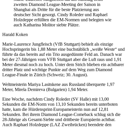
zweiten Diamond League-Meeting der Saison in
Shanghai als Dritte für die beste Platzierung aus
deutscher Sicht gesorgt. Cindy Roleder und Raphael
Holzdeppe erfüllten die EM-Normen und belegten wie
auch Katharina Molitor siebte Plätze.
Harald Koken
Marie-Laurence Jungfleisch (VfB Stuttgart) behielt als einzige
Hochspringerin bis 1,88 Meter eine buchstäblich „weiße Weste“ und
führte da das bereits auf ein Trio ausgedünnte Feld an. Danach war
bei der 27-Jährigen vom VFB Stuttgart aber die Luft raus und 1,91
Meter diesmal noch zu hoch. Unter dem Strich blieben ein achtbarer
dritter Platz und wichtige Punkte auf dem Weg zum Diamond
League-Finale in Zürich (Schweiz; 30. August).
Weltmeisterin Mariya Lasitskene aus Russland überquerte 1,97
Meter, Mirela Demireva (Bulgarien) 1,94 Meter.
Eine Woche, nachdem Cindy Roleder (SV Halle) mit 13,00
Sekunden die EM-Norm von 13,10 Sekunden bereits unterboten
hatte, kam die Hürdensprint-Europameisterin nun auf 12,81
Sekunden. Bei ihrem Diamond League-Comeback schlug sich die
28-Jährige als Gesamt-Siebte und drittbeste Europäerin achtbar.
Auch Raphael Holzdeppe (LAZ Zweibrücken) beendete den