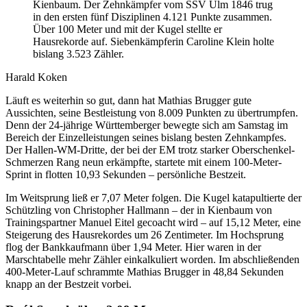
Kienbaum. Der Zehnkämpfer vom SSV Ulm 1846 trug
in den ersten fünf Disziplinen 4.121 Punkte zusammen.
Über 100 Meter und mit der Kugel stellte er
Hausrekorde auf. Siebenkämpferin Caroline Klein holte
bislang 3.523 Zähler.
Harald Koken
Läuft es weiterhin so gut, dann hat Mathias Brugger gute
Aussichten, seine Bestleistung von 8.009 Punkten zu übertrumpfen.
Denn der 24-jährige Württemberger bewegte sich am Samstag im
Bereich der Einzelleistungen seines bislang besten Zehnkampfes.
Der Hallen-WM-Dritte, der bei der EM trotz starker Oberschenkel-
Schmerzen Rang neun erkämpfte, startete mit einem 100-Meter-
Sprint in flotten 10,93 Sekunden – persönliche Bestzeit.
Im Weitsprung ließ er 7,07 Meter folgen. Die Kugel katapultierte der
Schützling von Christopher Hallmann – der in Kienbaum von
Trainingspartner Manuel Eitel gecoacht wird – auf 15,12 Meter, eine
Steigerung des Hausrekordes um 26 Zentimeter. Im Hochsprung
flog der Bankkaufmann über 1,94 Meter. Hier waren in der
Marschtabelle mehr Zähler einkalkuliert worden. Im abschließenden
400-Meter-Lauf schrammte Mathias Brugger in 48,84 Sekunden
knapp an der Bestzeit vorbei.