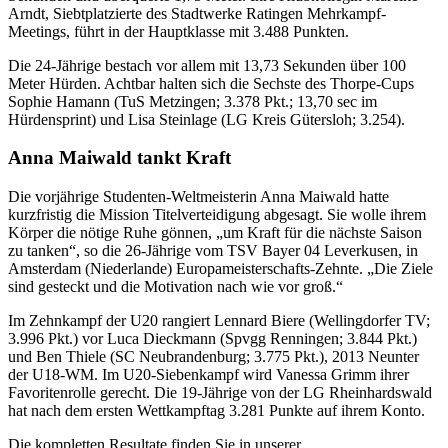
Arndt, Siebtplatzierte des Stadtwerke Ratingen Mehrkampf-
Meetings, führt in der Hauptklasse mit 3.488 Punkten.
Die 24-Jährige bestach vor allem mit 13,73 Sekunden über 100
Meter Hürden. Achtbar halten sich die Sechste des Thorpe-Cups
Sophie Hamann (TuS Metzingen; 3.378 Pkt.; 13,70 sec im
Hürdensprint) und Lisa Steinlage (LG Kreis Gütersloh; 3.254).
Anna Maiwald tankt Kraft
Die vorjährige Studenten-Weltmeisterin Anna Maiwald hatte
kurzfristig die Mission Titelverteidigung abgesagt. Sie wolle ihrem
Körper die nötige Ruhe gönnen, „um Kraft für die nächste Saison
zu tanken“, so die 26-Jährige vom TSV Bayer 04 Leverkusen, in
Amsterdam (Niederlande) Europameisterschafts-Zehnte. „Die Ziele
sind gesteckt und die Motivation nach wie vor groß.“
Im Zehnkampf der U20 rangiert Lennard Biere (Wellingdorfer TV;
3.996 Pkt.) vor Luca Dieckmann (Spvgg Renningen; 3.844 Pkt.)
und Ben Thiele (SC Neubrandenburg; 3.775 Pkt.), 2013 Neunter
der U18-WM. Im U20-Siebenkampf wird Vanessa Grimm ihrer
Favoritenrolle gerecht. Die 19-Jährige von der LG Rheinhardswald
hat nach dem ersten Wettkampftag 3.281 Punkte auf ihrem Konto.
Die kompletten Resultate finden Sie in unserer