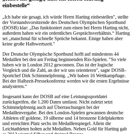
einbestelle“
„Ich habe nie gesagt, ich würde Herrn Harting einbestellen", stellte
der Vorstandsvorsitzende des Deutschen Olympischen Sportbund
(DOSB) klar: „Das funktioniert zum einen bei Herrn Harting nicht,
außerdem haben wir ein ordentliches Gesprächsverhältnis.“ Harting
sei „manchmal für schnelle Sprüche bekannt. Einige haben aber
keine große Halbwertszeit."
Der Deutsche Olympische Sportbund hofft auf mindestens 44
Medaillen bei den am Freitag beginnenden Rio-Spielen. "So viele
haben wir in London 2012 gewonnen. Das ist der logische
Vergleich und die Zahl, an der wir uns orientieren", sagte DOSB-
Sportchef Dirk Schimmelpfennig. „Wir haben 16 Wettkampftage.
Bei der Halbzeit-Pressekonferenz werden wir die ersten Ergebnisse
analysieren.“
Insgesamt kann der DOSB auf eine Leistungssportdatei
zurückgreifen, die 1.200 Daten umfasst. Nicht zuletzt setzt
Schimmelpfennig auch auf Überraschungen bei der
Medaillenvergabe. Bei den London-Spielen gewannen deutsche
Athleten elf goldene, 19 silberne und 14 bronzene Edelplaketten
und erreichten Platz sechs im Medaillenspiegel. Allein die
Leichtathleten holten acht Medaillen. Neben Gold für Harting gab