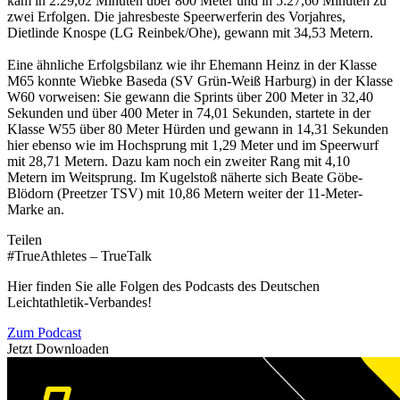
kam in 2:29,02 Minuten über 800 Meter und in 5:27,60 Minuten zu
zwei Erfolgen. Die jahresbeste Speerwerferin des Vorjahres,
Dietlinde Knospe (LG Reinbek/Ohe), gewann mit 34,53 Metern.
Eine ähnliche Erfolgsbilanz wie ihr Ehemann Heinz in der Klasse
M65 konnte Wiebke Baseda (SV Grün-Weiß Harburg) in der Klasse
W60 vorweisen: Sie gewann die Sprints über 200 Meter in 32,40
Sekunden und über 400 Meter in 74,01 Sekunden, startete in der
Klasse W55 über 80 Meter Hürden und gewann in 14,31 Sekunden
hier ebenso wie im Hochsprung mit 1,29 Meter und im Speerwurf
mit 28,71 Metern. Dazu kam noch ein zweiter Rang mit 4,10
Metern im Weitsprung. Im Kugelstoß näherte sich Beate Göbe-
Blödorn (Preetzer TSV) mit 10,86 Metern weiter der 11-Meter-
Marke an.
Teilen
#TrueAthletes – TrueTalk
Hier finden Sie alle Folgen des Podcasts des Deutschen
Leichtathletik-Verbandes!
Zum Podcast
Jetzt Downloaden