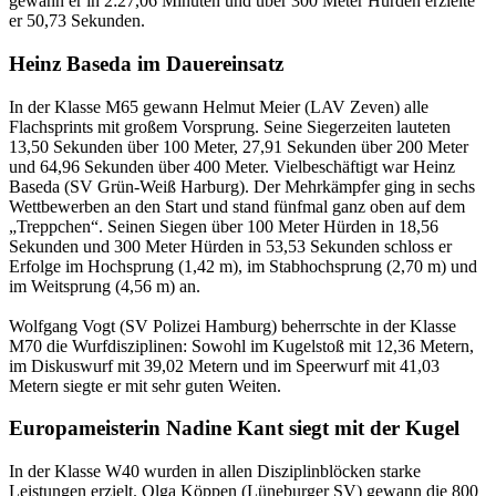
gewann er in 2:27,06 Minuten und über 300 Meter Hürden erzielte
er 50,73 Sekunden.
Heinz Baseda im Dauereinsatz
In der Klasse M65 gewann Helmut Meier (LAV Zeven) alle
Flachsprints mit großem Vorsprung. Seine Siegerzeiten lauteten
13,50 Sekunden über 100 Meter, 27,91 Sekunden über 200 Meter
und 64,96 Sekunden über 400 Meter. Vielbeschäftigt war Heinz
Baseda (SV Grün-Weiß Harburg). Der Mehrkämpfer ging in sechs
Wettbewerben an den Start und stand fünfmal ganz oben auf dem
„Treppchen“. Seinen Siegen über 100 Meter Hürden in 18,56
Sekunden und 300 Meter Hürden in 53,53 Sekunden schloss er
Erfolge im Hochsprung (1,42 m), im Stabhochsprung (2,70 m) und
im Weitsprung (4,56 m) an.
Wolfgang Vogt (SV Polizei Hamburg) beherrschte in der Klasse
M70 die Wurfdisziplinen: Sowohl im Kugelstoß mit 12,36 Metern,
im Diskuswurf mit 39,02 Metern und im Speerwurf mit 41,03
Metern siegte er mit sehr guten Weiten.
Europameisterin Nadine Kant siegt mit der Kugel
In der Klasse W40 wurden in allen Disziplinblöcken starke
Leistungen erzielt. Olga Köppen (Lüneburger SV) gewann die 800