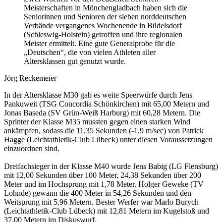
Meisterschaften in Mönchengladbach haben sich die
Seniorinnen und Senioren der sieben norddeutschen
Verbände vergangenes Wochenende in Büdelsdorf
(Schleswig-Holstein) getroffen und ihre regionalen
Meister ermittelt. Eine gute Generalprobe für die
„Deutschen“, die von vielen Athleten aller
Altersklassen gut genutzt wurde.
Jörg Reckemeier
In der Altersklasse M30 gab es weite Speerwürfe durch Jens
Pankuweit (TSG Concordia Schönkirchen) mit 65,00 Metern und
Jonas Baseda (SV Grün-Weiß Harburg) mit 60,28 Metern. Die
Sprinter der Klasse M35 mussten gegen einen starken Wind
ankämpfen, sodass die 11,35 Sekunden (-1,9 m/sec) von Patrick
Hagge (Leichtathletik-Club Lübeck) unter diesen Voraussetzungen
einzuordnen sind.
Dreifachsieger in der Klasse M40 wurde Jens Babig (LG Flensburg)
mit 12,00 Sekunden über 100 Meter, 24,38 Sekunden über 200
Meter und im Hochsprung mit 1,78 Meter. Holger Geweke (TV
Lohnde) gewann die 400 Meter in 54,26 Sekunden und den
Weitsprung mit 5,96 Metern. Bester Werfer war Marlo Burych
(Leichtathletik-Club Lübeck) mit 12,81 Metern im Kugelstoß und
37,00 Metern im Diskuswurf.