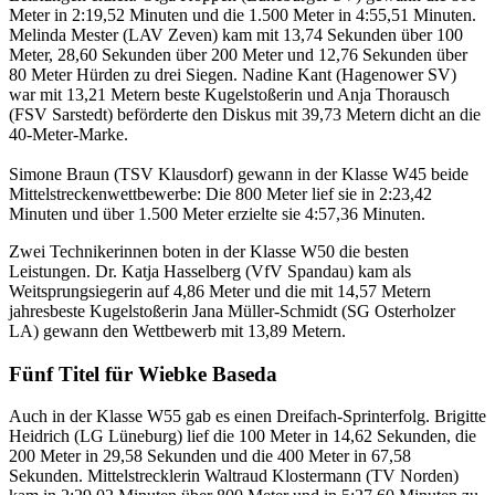
Meter in 2:19,52 Minuten und die 1.500 Meter in 4:55,51 Minuten.
Melinda Mester (LAV Zeven) kam mit 13,74 Sekunden über 100
Meter, 28,60 Sekunden über 200 Meter und 12,76 Sekunden über
80 Meter Hürden zu drei Siegen. Nadine Kant (Hagenower SV)
war mit 13,21 Metern beste Kugelstoßerin und Anja Thorausch
(FSV Sarstedt) beförderte den Diskus mit 39,73 Metern dicht an die
40-Meter-Marke.
Simone Braun (TSV Klausdorf) gewann in der Klasse W45 beide
Mittelstreckenwettbewerbe: Die 800 Meter lief sie in 2:23,42
Minuten und über 1.500 Meter erzielte sie 4:57,36 Minuten.
Zwei Technikerinnen boten in der Klasse W50 die besten
Leistungen. Dr. Katja Hasselberg (VfV Spandau) kam als
Weitsprungsiegerin auf 4,86 Meter und die mit 14,57 Metern
jahresbeste Kugelstoßerin Jana Müller-Schmidt (SG Osterholzer
LA) gewann den Wettbewerb mit 13,89 Metern.
Fünf Titel für Wiebke Baseda
Auch in der Klasse W55 gab es einen Dreifach-Sprinterfolg. Brigitte
Heidrich (LG Lüneburg) lief die 100 Meter in 14,62 Sekunden, die
200 Meter in 29,58 Sekunden und die 400 Meter in 67,58
Sekunden. Mittelstrecklerin Waltraud Klostermann (TV Norden)