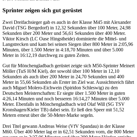
Sprinter zeigen sich gut gerüstet
Zwei Dreifachsieger gab es auch in der Klasse M45 mit Alexander
David (TSG Bergedorf) in 12,32 Sekunden über 100 Meter, 24,98
Sekunden über 200 Meter und 56,61 Sekunden über 400 Meter.
Viktor Kirsch (LC Oase Hingstheide) dominierte die Mittel- und
Langstrecken und kam bei seinen Siegen über 800 Meter in 2:05,96
Minuten, über 1.500 Meter in 4:18,70 Minuten und über 5.000
Meter in 16:12,19 durchweg zu guten Zeiten.
Gut für Mönchengladbach gerüstet zeigte sich M50-Sprinter Meinert
Möller (TuS H/M Kiel), der sowohl über 100 Meter in 12,10
Sekunden als auch über 200 Meter in 24,70 Sekunden und 400
Meter in 55,66 Sekunden als Erster im Ziel war. Aussichtsreich fährt
auch Miguel Molero-Eichwein (Spiridon Schleswig) zu den
Deutschen Meisterschaften: Er siegte über 1.500 Meter in guten
4:26,14 Minuten und noch besseren 16:14,27 Minuten über 5.000
Meter. Ebenfalls in Mönchengladbach wird Olaf Will (SG TSV
Kronshagen/Kieler TB) dabei sein. Er ließ den Speer mit 51,52
Metern erneut über die 50-Meter-Marke segeln.
Drei Titel gewann Andreas Weise (VfV Spandau) in der Klasse
M60. Über 400 Meter lag er in 62,51 Sekunden vorn, die 800 Meter