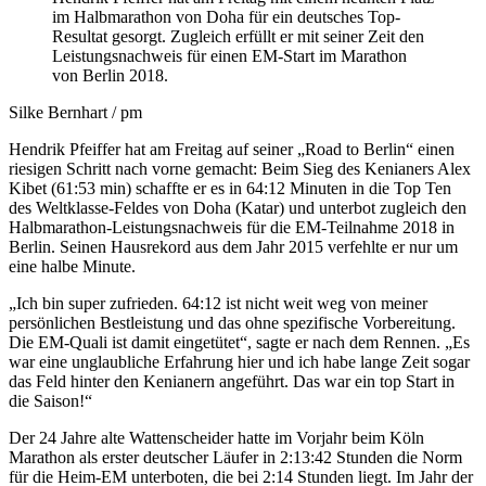
im Halbmarathon von Doha für ein deutsches Top-
Resultat gesorgt. Zugleich erfüllt er mit seiner Zeit den
Leistungsnachweis für einen EM-Start im Marathon
von Berlin 2018.
Silke Bernhart / pm
Hendrik Pfeiffer hat am Freitag auf seiner „Road to Berlin“ einen
riesigen Schritt nach vorne gemacht: Beim Sieg des Kenianers Alex
Kibet (61:53 min) schaffte er es in 64:12 Minuten in die Top Ten
des Weltklasse-Feldes von Doha (Katar) und unterbot zugleich den
Halbmarathon-Leistungsnachweis für die EM-Teilnahme 2018 in
Berlin. Seinen Hausrekord aus dem Jahr 2015 verfehlte er nur um
eine halbe Minute.
„Ich bin super zufrieden. 64:12 ist nicht weit weg von meiner
persönlichen Bestleistung und das ohne spezifische Vorbereitung.
Die EM-Quali ist damit eingetütet“, sagte er nach dem Rennen. „Es
war eine unglaubliche Erfahrung hier und ich habe lange Zeit sogar
das Feld hinter den Kenianern angeführt. Das war ein top Start in
die Saison!“
Der 24 Jahre alte Wattenscheider hatte im Vorjahr beim Köln
Marathon als erster deutscher Läufer in 2:13:42 Stunden die Norm
für die Heim-EM unterboten, die bei 2:14 Stunden liegt. Im Jahr der