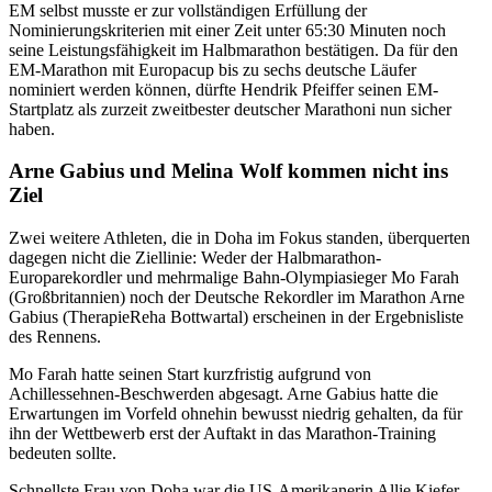
EM selbst musste er zur vollständigen Erfüllung der
Nominierungskriterien mit einer Zeit unter 65:30 Minuten noch
seine Leistungsfähigkeit im Halbmarathon bestätigen. Da für den
EM-Marathon mit Europacup bis zu sechs deutsche Läufer
nominiert werden können, dürfte Hendrik Pfeiffer seinen EM-
Startplatz als zurzeit zweitbester deutscher Marathoni nun sicher
haben.
Arne Gabius und Melina Wolf kommen nicht ins
Ziel
Zwei weitere Athleten, die in Doha im Fokus standen, überquerten
dagegen nicht die Ziellinie: Weder der Halbmarathon-
Europarekordler und mehrmalige Bahn-Olympiasieger Mo Farah
(Großbritannien) noch der Deutsche Rekordler im Marathon Arne
Gabius (TherapieReha Bottwartal) erscheinen in der Ergebnisliste
des Rennens.
Mo Farah hatte seinen Start kurzfristig aufgrund von
Achillessehnen-Beschwerden abgesagt. Arne Gabius hatte die
Erwartungen im Vorfeld ohnehin bewusst niedrig gehalten, da für
ihn der Wettbewerb erst der Auftakt in das Marathon-Training
bedeuten sollte.
Schnellste Frau von Doha war die US-Amerikanerin Allie Kiefer.