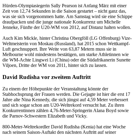
Hürden-Olympiasiegerin Sally Pearson ist Anfang März mit einer
Zeit von 12,74 Sekunden in die Saison gestartet – nicht ganz das,
was sie sich vorgenommen hatte. Am Samstag wird sie eine Schippe
draufpacken und die junge nationale Konkurrenz um Michelle
Jenneke, Fünfte der U20-WM von 2012, auf Distanz halten wollen.
Auch Kim Mickle, hinter Christina Obergföll (LG Offenburg) Vize-
Weltmeisterin von Moskau (Russland), hat 2015 schon Wettkampf-
Luft geschnuppert. Ihre Weite von 63,87 Metern muss sie in
Melbourne wohl mindestens bestätigen, um starke Athletinnen wie
die WM-Achte Lingwei Li (China) oder die Südafrikanerin Sunette
Viljoen, Dritte der WM von 2011, hinter sich zu lassen.
David Rudisha vor zweitem Auftritt
Zu einem der Höhepunkte der Veranstaltung könnte der
Stabhochsprung der Frauen werden. Die Gejagte ist hier die erst 17
Jahre alte Nina Kennedy, die sich jüngst auf 4,59 Meter verbessert
und sich sogar schon am U20-Weltrekord versucht hat. Zu ihren
Konkurrentinnen zählen 4,76-Meter-Springerin Alana Boyd sowie
die Parnov-Schwestern Elizabeth und Vicky.
800-Meter-Weltrekordler David Rudisha (Kenia) hat eine Woche
nach seinem Saison-Auftakt den nächsten Auftritt auf seiner