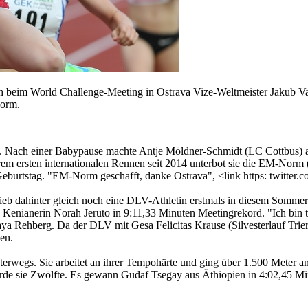
 beim World Challenge-Meeting in Ostrava Vize-Weltmeister Jakub Va
Norm.
iert. Nach einer Babypause machte Antje Möldner-Schmidt (LC Cottbus
rem ersten internationalen Rennen seit 2014 unterbot sie die EM-Norm
burtstag. "EM-Norm geschafft, danke Ostrava", <link https: twitter.c
 dahinter gleich noch eine DLV-Athletin erstmals in diesem Sommer u
Kenianerin Norah Jeruto in 9:11,33 Minuten Meetingrekord. "Ich bin total
a Rehberg. Da der DLV mit Gesa Felicitas Krause (Silvesterlauf Trier) 
en.
nterwegs. Sie arbeitet an ihrer Tempohärte und ging über 1.500 Meter an
rde sie Zwölfte. Es gewann Gudaf Tsegay aus Äthiopien in 4:02,45 Mi