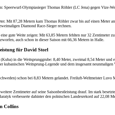
ben: Speerwurf-Olympiasieger Thomas Röhler (LC Jena) gegen Vize-Wel
r. Mit 87,28 Metern kam Thomas Röhler zwar bis auf einen Meter an di
zweimaligen Diamond Race-Sieger rechnen.
ine gute Weite zeigen: Mit 63,85 Metern fehlten nur 32 Zentimeter z
eworfen, auch schon in dieser Saison mit 66,36 Metern in Halle.
istung für David Storl
a (Kuba) in die Weitsprunggrube: 8,40 Meter, zweimal 8,54 Meter und 
der kubanischen Weitsprung-Legende und dem insgesamt neunmaligen W
chweden) schon bei 8,83 Metern gelandet. Freiluft-Weltmeister Luvo 
itere Zentimeter auf seine Saisonbestleistung drauf. Im stark besetzt
ratyk verbesserte dahinter den polnischen Landesrekord auf 22,08 Me
m Collins