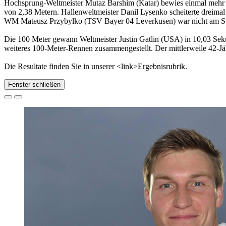
Hochsprung-Weltmeister Mutaz Barshim (Katar) bewies einmal mehr s
von 2,38 Metern. Hallenweltmeister Danil Lysenko scheiterte dreimal
WM Mateusz Przybylko (TSV Bayer 04 Leverkusen) war nicht am St
Die 100 Meter gewann Weltmeister Justin Gatlin (USA) in 10,03 Sekun
weiteres 100-Meter-Rennen zusammengestellt. Der mittlerweile 42-J
Die Resultate finden Sie in unserer <link>Ergebnisrubrik.
Fenster schließen