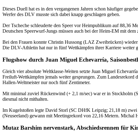
Dieses Duell hat es in den vergangenen Jahren schon häufiger gege
Werfer des DLV musste sich dabei knapp geschlagen geben.
Der Tscheche schleuderte den Speer vor Heimpublikum auf 88,36 Mete
Deutschen Speerwurf-Jungs müssen auch bei der Heim-EM mit dem 
Bei den Frauen konnte Christin Hussong (LAZ Zweibrücken) wieder e
Die DLV-Athletin hat nur in fünf Wettkämpfen ihrer Karriere weiter g
Flugshow durch Juan Miguel Echevarría, Saisonbestle
Gleich vier absolute Weltklasse-Weiten setzte Juan Miguel Echevarrí
Freiluft-Wettkämpfen jemals weiter gesprungen. Zum Landesrekord 
Hallen-Weltmeister nur noch fünf Zentimeter.
Mit minimal zuviel Rückenwind (+ 2,1 m/sec) war er in Stockholm (S
diesmal nicht mithalten.
Im Kugelstoßen legte David Storl (SC DHfK Leipzig; 21,18 m) zwei we
(Neuseeland) gewann mit Meetingrekord von 22,16 Metern. Michal Ha
Mutaz Barshim nervenstark, Abschiedsrennen für Ki