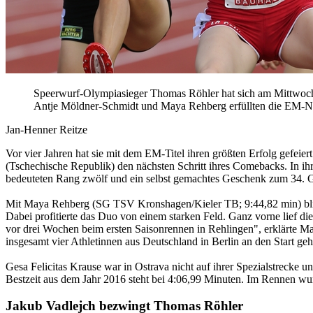
Speerwurf-Olympiasieger Thomas Röhler hat sich am Mittwoch
Antje Möldner-Schmidt und Maya Rehberg erfüllten die EM-
Jan-Henner Reitze
Vor vier Jahren hat sie mit dem EM-Titel ihren größten Erfolg gefe
(Tschechische Republik) den nächsten Schritt ihres Comebacks. In ih
bedeuteten Rang zwölf und ein selbst gemachtes Geschenk zum 34. Ge
Mit Maya Rehberg (SG TSV Kronshagen/Kieler TB; 9:44,82 min) blieb
Dabei profitierte das Duo von einem starken Feld. Ganz vorne lief die 
vor drei Wochen beim ersten Saisonrennen in Rehlingen", erklärte May
insgesamt vier Athletinnen aus Deutschland in Berlin an den Start geh
Gesa Felicitas Krause war in Ostrava nicht auf ihrer Spezialstrecke u
Bestzeit aus dem Jahr 2016 steht bei 4:06,99 Minuten. Im Rennen wu
Jakub Vadlejch bezwingt Thomas Röhler