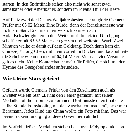
starten. In den Sprintfinals stehen also nicht wie sonst zwei
Jamaikaner oder Amerikaner, sondern im Idealfall nur der Beste.
Auf Platz zwei der Diskus-Weltjahresbestenliste rangierte Clemens
Prüfer mit 65,02 Meter. Eine Bürde, denn der Ranglistenerste war
nicht am Start. Erst im dritten Versuch kam er nach
Anlaufschwierigkeiten in den Wettkampf. Im letzten Durchgang
schaffte er mit 63,52 Meter den großen und weitesten Wurf. Zwei
Minuten weilte er damit auf dem Goldrang. Doch dann kam ein
Chinese, Yulong Chen, mit Heimvorteil im Rücken und katapultierte
die Scheibe wie noch nie auf 64,14 Meter. Mehr als vier Versuche
gab es nicht. Keine Konterchance mehr für Prüfer, der sich mit der
Hymne des Gastgeberlandes anfreundete.
Wie kleine Stars gefeiert
Gefeiert wurde Clemens Prüfer von den Zuschauern auch als
Zweiter wie ein Star. „Er hat den Fehler gemacht, mit seiner
Medaille auf die Tribüne zu kommen. Dort musste er erstmal eine
halbe Stunde Fotoshooting mit den Zuschauern machen“, beschrieb
Bergmann. Jedes Kind aus China wollte ein Foto mit ihm. Das war
beeindruckend und ging anderen Gewinnern ähnlich.
Im Vorfeld hieß es, Medaillen stehen bei Jugend-Olympia nicht so