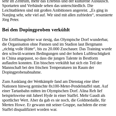
sehr im Zentrum, mehr das Erlebnis und der kulturelle Austausch.
Sportarten und Verbände sehen das unterschiedlich. Die
Leichtathleten sind mit großen Ambitionen angereist. „Es ging in
Nanjing sehr, sehr viel auf. Wir sind mit allen zufrieden“, resumierte
Jörg Peter.
Bei den Dopingproben verkühlt
Die Eröffnungsfeier war riesig, das Olympische Dorf wunderbar,
die Organisation ohne Pannen und im Stadion laut Bergmann
„richtig volle Hütte“, bis zu 20.000 Zuschauer. Das Training wurde
den schwül-warmen Bedingungen und der hohen Luftfeuchtigkeit
in China angepasst, so dass die jungen Talente in Bestform
auflaufen konnten. Ein bisschen verkühlt hat sich ein Teil der
Mannschaft bei den frischen Temperaturen im Raum der
Dopingprobenabnahme.
Zum Ausklang der Wettkämpfe fand am Dienstag eine über
Nationen hinweg gemischte 8x100-Meter-Pendelstaffel statt. Auf
einer Tartanbahn mitten im Olympischen Dorf. Alina Reh lief
beispielsweise mit Jaheel Hyde in einer Staffel. Mehr Gaudi als
sportlicher Wert. Aber da gab es sie noch, die Goldmedaille, für
Merten Howe. Er gewann mit seiner Gruppe, nachdem die erste
Staffel disqualifiziert worden war.