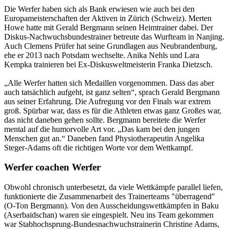
Die Werfer haben sich als Bank erwiesen wie auch bei den
Europameisterschaften der Aktiven in Zürich (Schweiz). Merten
Howe hatte mit Gerald Bergmann seinen Heimtrainer dabei. Der
Diskus-Nachwuchsbundestrainer betreute das Wurfteam in Nanjing.
Auch Clemens Prüfer hat seine Grundlagen aus Neubrandenburg,
ehe er 2013 nach Potsdam wechselte. Anika Nehls und Lara
Kempka trainieren bei Ex-Diskusweltmeisterin Franka Dietzsch.
„Alle Werfer hatten sich Medaillen vorgenommen. Dass das aber
auch tatsächlich aufgeht, ist ganz selten“, sprach Gerald Bergmann
aus seiner Erfahrung. Die Aufregung vor den Finals war extrem
groß. Spürbar war, dass es für die Athleten etwas ganz Großes war,
das nicht daneben gehen sollte. Bergmann bereitete die Werfer
mental auf die humorvolle Art vor. „Das kam bei den jungen
Menschen gut an.“ Daneben fand Physiotherapeutin Angelika
Steger-Adams oft die richtigen Worte vor dem Wettkampf.
Werfer coachen Werfer
Obwohl chronisch unterbesetzt, da viele Wettkämpfe parallel liefen,
funktionierte die Zusammenarbeit des Trainerteams "überragend"
(O-Ton Bergmann). Von den Ausscheidungswettkämpfen in Baku
(Aserbaidschan) waren sie eingespielt. Neu ins Team gekommen
war Stabhochsprung-Bundesnachwuchstrainerin Christine Adams,