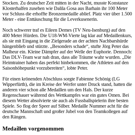
Stocken. Zu deutscher Zeit mitten in der Nacht, musste Konstanze
Klosterhalfen zusehen wie Dalila Gosa aus Barhain ihr 100 Meter
vor Schluss die erhoffte Bronzemedaille ablief. Platz vier über 1.500
Meter - eine Enttäuschung für die Leverkusenerin.
Noch schwerer traf es Eileen Demes (TV Neu-Isenburg) auf den
400 Meter Hürden. Die U18-WM-Vierte lag klar auf Medaillenkurs,
als sie mit Eingang in die Zielgerade an der achten Nachbarshürde
hängenblieb und stürzte. „Besonders schade“, stufte Jörg Peter das
Malheur ein. Kleine Dämpfer auf der Welle der Euphorie. Dennoch:
Das DLV-Team war nah dran, dass alle Träume wahr wurden. „Die
Heimtrainer haben das perfekt hinbekommen, die Athleten auf den
Saisonhöhepunkt vorzubereiten“, lobte Peter.
Für einen krönenden Abschluss sorgte Fabienne Schönig (LG
Wipperfürth), die im Kreise der Werfer unter Druck stand, hatten die
anderen vier schon alle Medaillen um den Hals. Der kurze
Regenschauer während des Wettkampfes war ein gutes Omen. Bei
diesem Wetter absolvierte sie auch als Fussballspielerin ihre besten
Spiele. So flog der Speer auf Silber. Medaille Nummer acht für die
deutsche Mannschaft und großer Jubel von den Teamkollegen auf
den Rängen.
Medaillen vorgenommen