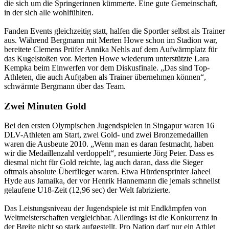
die sich um die Springerinnen kümmerte. Eine gute Gemeinschaft,
in der sich alle wohlfühlten.
Fanden Events gleichzeitig statt, halfen die Sportler selbst als Trainer
aus. Während Bergmann mit Merten Howe schon im Stadion war,
bereitete Clemens Prüfer Annika Nehls auf dem Aufwärmplatz für
das Kugelstoßen vor. Merten Howe wiederum unterstützte Lara
Kempka beim Einwerfen vor dem Diskusfinale. „Das sind Top-
Athleten, die auch Aufgaben als Trainer übernehmen können“,
schwärmte Bergmann über das Team.
Zwei Minuten Gold
Bei den ersten Olympischen Jugendspielen in Singapur waren 16
DLV-Athleten am Start, zwei Gold- und zwei Bronzemedaillen
waren die Ausbeute 2010. „Wenn man es daran festmacht, haben
wir die Medaillenzahl verdoppelt“, resumierte Jörg Peter. Dass es
diesmal nicht für Gold reichte, lag auch daran, dass die Sieger
oftmals absolute Überflieger waren. Etwa Hürdensprinter Jaheel
Hyde aus Jamaika, der vor Henrik Hannemann die jemals schnellst
gelaufene U18-Zeit (12,96 sec) der Welt fabrizierte.
Das Leistungsniveau der Jugendspiele ist mit Endkämpfen von
Weltmeisterschaften vergleichbar. Allerdings ist die Konkurrenz in
der Breite nicht so stark aufgestellt. Pro Nation darf nur ein Athlet