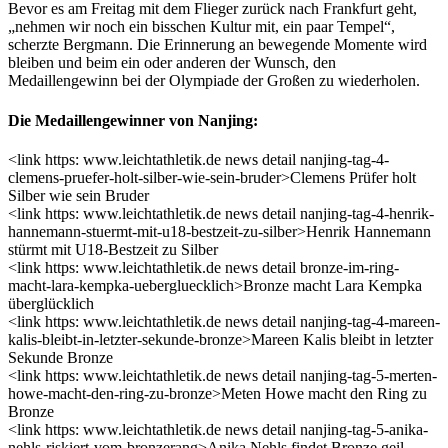
Bevor es am Freitag mit dem Flieger zurück nach Frankfurt geht,
„nehmen wir noch ein bisschen Kultur mit, ein paar Tempel“,
scherzte Bergmann. Die Erinnerung an bewegende Momente wird
bleiben und beim ein oder anderen der Wunsch, den
Medaillengewinn bei der Olympiade der Großen zu wiederholen.
Die Medaillengewinner von Nanjing:
<link https: www.leichtathletik.de news detail nanjing-tag-4-
clemens-pruefer-holt-silber-wie-sein-bruder>Clemens Prüfer holt
Silber wie sein Bruder
<link https: www.leichtathletik.de news detail nanjing-tag-4-henrik-
hannemann-stuermt-mit-u18-bestzeit-zu-silber>Henrik Hannemann
stürmt mit U18-Bestzeit zu Silber
<link https: www.leichtathletik.de news detail bronze-im-ring-
macht-lara-kempka-uebergluecklich>Bronze macht Lara Kempka
überglücklich
<link https: www.leichtathletik.de news detail nanjing-tag-4-mareen-
kalis-bleibt-in-letzter-sekunde-bronze>Mareen Kalis bleibt in letzter
Sekunde Bronze
<link https: www.leichtathletik.de news detail nanjing-tag-5-merten-
howe-macht-den-ring-zu-bronze>Meten Howe macht den Ring zu
Bronze
<link https: www.leichtathletik.de news detail nanjing-tag-5-anika-
nehls-riskiert-vom-bronzerang>Anika Nehls findet Bronze geil