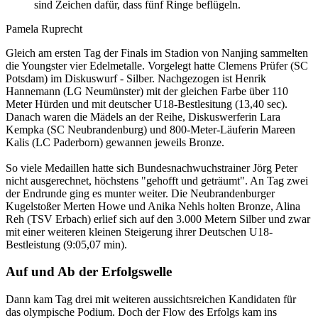
sind Zeichen dafür, dass fünf Ringe beflügeln.
Pamela Ruprecht
Gleich am ersten Tag der Finals im Stadion von Nanjing sammelten
die Youngster vier Edelmetalle. Vorgelegt hatte Clemens Prüfer (SC
Potsdam) im Diskuswurf - Silber. Nachgezogen ist Henrik
Hannemann (LG Neumünster) mit der gleichen Farbe über 110
Meter Hürden und mit deutscher U18-Bestlesitung (13,40 sec).
Danach waren die Mädels an der Reihe, Diskuswerferin Lara
Kempka (SC Neubrandenburg) und 800-Meter-Läuferin Mareen
Kalis (LC Paderborn) gewannen jeweils Bronze.
So viele Medaillen hatte sich Bundesnachwuchstrainer Jörg Peter
nicht ausgerechnet, höchstens "gehofft und geträumt". An Tag zwei
der Endrunde ging es munter weiter. Die Neubrandenburger
Kugelstoßer Merten Howe und Anika Nehls holten Bronze, Alina
Reh (TSV Erbach) erlief sich auf den 3.000 Metern Silber und zwar
mit einer weiteren kleinen Steigerung ihrer Deutschen U18-
Bestleistung (9:05,07 min).
Auf und Ab der Erfolgswelle
Dann kam Tag drei mit weiteren aussichtsreichen Kandidaten für
das olympische Podium. Doch der Flow des Erfolgs kam ins