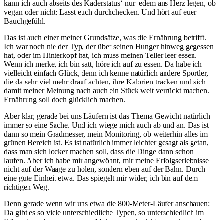
kann ich auch abseits des Kaderstatus‘ nur jedem ans Herz legen, ob
vegan oder nicht: Lasst euch durchchecken. Und hört auf euer
Bauchgefühl.
Das ist auch einer meiner Grundsätze, was die Ernährung betrifft.
Ich war noch nie der Typ, der über seinen Hunger hinweg gegessen
hat, oder im Hinterkopf hat, ich muss meinen Teller leer essen.
Wenn ich merke, ich bin satt, höre ich auf zu essen. Da habe ich
vielleicht einfach Glück, denn ich kenne natürlich andere Sportler,
die da sehr viel mehr drauf achten, ihre Kalorien tracken und sich
damit meiner Meinung nach auch ein Stück weit verrückt machen.
Ernährung soll doch glücklich machen.
Aber klar, gerade bei uns Läufern ist das Thema Gewicht natürlich
immer so eine Sache. Und ich wiege mich auch ab und an. Das ist
dann so mein Gradmesser, mein Monitoring, ob weiterhin alles im
grünen Bereich ist. Es ist natürlich immer leichter gesagt als getan,
dass man sich locker machen soll, dass die Dinge dann schon
laufen. Aber ich habe mir angewöhnt, mir meine Erfolgserlebnisse
nicht auf der Waage zu holen, sondern eben auf der Bahn. Durch
eine gute Einheit etwa. Das spiegelt mir wider, ich bin auf dem
richtigen Weg.
Denn gerade wenn wir uns etwa die 800-Meter-Läufer anschauen:
Da gibt es so viele unterschiedliche Typen, so unterschiedlich im