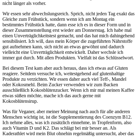
nicht länger als vorher.
Wir essen sehr abwechslungsreich. Sprich, nicht jeden Tag exakt das
Gleiche zum Frühstück, sondern wenn ich am Montag ein
bestimmtes Frühstück hatte, dann esse ich es in dieser Form und in
dieser Zusammenstellung erst wieder am Donnerstag. Ich habe mal
einen Unverträglichkeitstest gemacht, und das hat mich dahingehend
sensibilisiert. Ich will, dass mein Körper die zugeführten Nährstoffe
gut aufnehmen kann, sich nicht an etwas gewöhnt und dadurch
vielleicht eine Unverträglichkeit entwickelt. Daher wechsle ich
immer gut durch. Mit allen Produkten. Vielfalt ist das Schlüsselwort.
Bei diesem Test kam aber auch heraus, dass ich etwas auf Gluten
reagiere. Seitdem versuche ich, weitestgehend auf glutenhaltige
Produkte zu verzichten. Wir essen daher auch viel Teff-, Mandel
oder Kokosmehl. Beim Zucker verwenden wir zum Backen
ausschließlich Kokosblütenzucker. Wenn ich mir mal meinen Kaffee
etwas süßen möchte, mache ich das auch gerne mit
Kokosblütensirup.
Was für Veganer, aber meiner Meinung nach auch für alle anderen
Menschen wichtig ist, ist die Supplementierung des Coenzym B12.
Ich nehme alles, was ich zusätzlich einnehme, in Tropfenform, also
auch Vitamin D und K2. Das schlägt bei mir besser an. Als
Kaderathlet wird mein Blut ohnehin regelmäßig untersucht, aber das