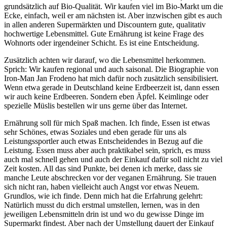
grundsätzlich auf Bio-Qualität. Wir kaufen viel im Bio-Markt um die
Ecke, einfach, weil er am nächsten ist. Aber inzwischen gibt es auch
in allen anderen Supermärkten und Discountern gute, qualitativ
hochwertige Lebensmittel. Gute Ernährung ist keine Frage des
Wohnorts oder irgendeiner Schicht. Es ist eine Entscheidung.
Zusätzlich achten wir darauf, wo die Lebensmittel herkommen.
Sprich: Wir kaufen regional und auch saisonal. Die Biographie von
Iron-Man Jan Frodeno hat mich dafür noch zusätzlich sensibilisiert.
Wenn etwa gerade in Deutschland keine Erdbeerzeit ist, dann essen
wir auch keine Erdbeeren. Sondern eben Äpfel. Keimlinge oder
spezielle Müslis bestellen wir uns gerne über das Internet.
Ernährung soll für mich Spaß machen. Ich finde, Essen ist etwas
sehr Schönes, etwas Soziales und eben gerade für uns als
Leistungssportler auch etwas Entscheidendes in Bezug auf die
Leistung. Essen muss aber auch praktikabel sein, sprich, es muss
auch mal schnell gehen und auch der Einkauf dafür soll nicht zu viel
Zeit kosten. All das sind Punkte, bei denen ich merke, dass sie
manche Leute abschrecken vor der veganen Ernährung. Sie trauen
sich nicht ran, haben vielleicht auch Angst vor etwas Neuem.
Grundlos, wie ich finde. Denn mich hat die Erfahrung gelehrt:
Natürlich musst du dich erstmal umstellen, lernen, was in den
jeweiligen Lebensmitteln drin ist und wo du gewisse Dinge im
Supermarkt findest. Aber nach der Umstellung dauert der Einkauf