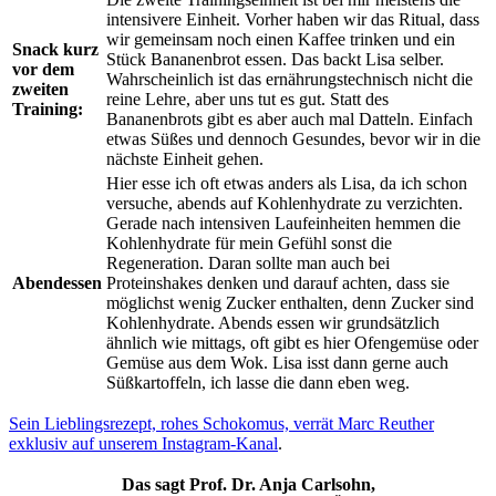
intensivere Einheit. Vorher haben wir das Ritual, dass
wir gemeinsam noch einen Kaffee trinken und ein
Snack kurz
Stück Bananenbrot essen. Das backt Lisa selber.
vor dem
Wahrscheinlich ist das ernährungstechnisch nicht die
zweiten
reine Lehre, aber uns tut es gut. Statt des
Training:
Bananenbrots gibt es aber auch mal Datteln. Einfach
etwas Süßes und dennoch Gesundes, bevor wir in die
nächste Einheit gehen.
Hier esse ich oft etwas anders als Lisa, da ich schon
versuche, abends auf Kohlenhydrate zu verzichten.
Gerade nach intensiven Laufeinheiten hemmen die
Kohlenhydrate für mein Gefühl sonst die
Regeneration. Daran sollte man auch bei
Abendessen
Proteinshakes denken und darauf achten, dass sie
möglichst wenig Zucker enthalten, denn Zucker sind
Kohlenhydrate. Abends essen wir grundsätzlich
ähnlich wie mittags, oft gibt es hier Ofengemüse oder
Gemüse aus dem Wok. Lisa isst dann gerne auch
Süßkartoffeln, ich lasse die dann eben weg.
Sein Lieblingsrezept, rohes Schokomus, verrät Marc Reuther
exklusiv auf unserem Instagram-Kanal
.
Das sagt Prof. Dr. Anja Carlsohn,