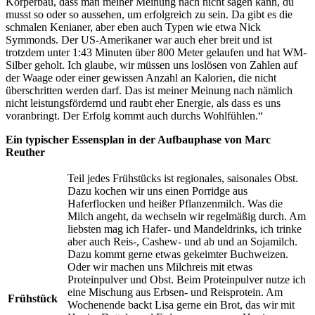
Körperbau, dass man meiner Meinung nach nicht sagen kann, du
musst so oder so aussehen, um erfolgreich zu sein. Da gibt es die
schmalen Kenianer, aber eben auch Typen wie etwa Nick
Symmonds. Der US-Amerikaner war auch eher breit und ist
trotzdem unter 1:43 Minuten über 800 Meter gelaufen und hat WM-
Silber geholt. Ich glaube, wir müssen uns loslösen von Zahlen auf
der Waage oder einer gewissen Anzahl an Kalorien, die nicht
überschritten werden darf. Das ist meiner Meinung nach nämlich
nicht leistungsfördernd und raubt eher Energie, als dass es uns
voranbringt. Der Erfolg kommt auch durchs Wohlfühlen.“
Ein typischer Essensplan in der Aufbauphase von Marc
Reuther
Teil jedes Frühstücks ist regionales, saisonales Obst.
Dazu kochen wir uns einen Porridge aus
Haferflocken und heißer Pflanzenmilch. Was die
Milch angeht, da wechseln wir regelmäßig durch. Am
liebsten mag ich Hafer- und Mandeldrinks, ich trinke
aber auch Reis-, Cashew- und ab und an Sojamilch.
Dazu kommt gerne etwas gekeimter Buchweizen.
Oder wir machen uns Milchreis mit etwas
Proteinpulver und Obst. Beim Proteinpulver nutze ich
eine Mischung aus Erbsen- und Reisprotein. Am
Frühstück
Wochenende backt Lisa gerne ein Brot, das wir mit