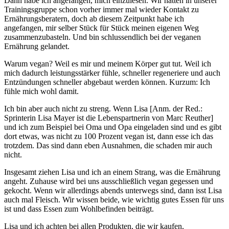
Dann habe ich angefangen, mich einzulesen. Wir hatten in unserer
Trainingsgruppe schon vorher immer mal wieder Kontakt zu
Ernährungsberatern, doch ab diesem Zeitpunkt habe ich
angefangen, mir selber Stück für Stück meinen eigenen Weg
zusammenzubasteln. Und bin schlussendlich bei der veganen
Ernährung gelandet.
Warum vegan? Weil es mir und meinem Körper gut tut. Weil ich
mich dadurch leistungsstärker fühle, schneller regeneriere und auch
Entzündungen schneller abgebaut werden können. Kurzum: Ich
fühle mich wohl damit.
Ich bin aber auch nicht zu streng. Wenn Lisa [Anm. der Red.:
Sprinterin Lisa Mayer ist die Lebenspartnerin von Marc Reuther]
und ich zum Beispiel bei Oma und Opa eingeladen sind und es gibt
dort etwas, was nicht zu 100 Prozent vegan ist, dann esse ich das
trotzdem. Das sind dann eben Ausnahmen, die schaden mir auch
nicht.
Insgesamt ziehen Lisa und ich an einem Strang, was die Ernährung
angeht. Zuhause wird bei uns ausschließlich vegan gegessen und
gekocht. Wenn wir allerdings abends unterwegs sind, dann isst Lisa
auch mal Fleisch. Wir wissen beide, wie wichtig gutes Essen für uns
ist und dass Essen zum Wohlbefinden beiträgt.
Lisa und ich achten bei allen Produkten, die wir kaufen,