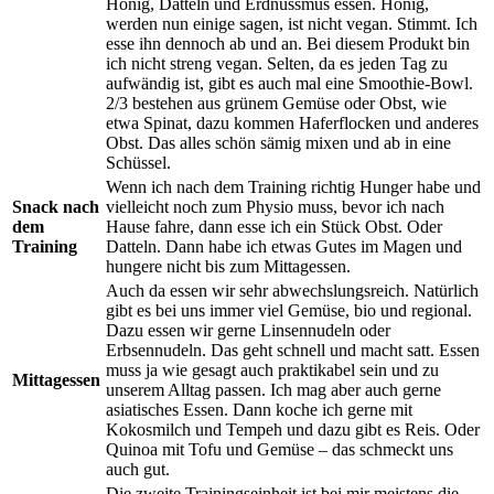
Honig, Datteln und Erdnussmus essen. Honig,
werden nun einige sagen, ist nicht vegan. Stimmt. Ich
esse ihn dennoch ab und an. Bei diesem Produkt bin
ich nicht streng vegan. Selten, da es jeden Tag zu
aufwändig ist, gibt es auch mal eine Smoothie-Bowl.
2/3 bestehen aus grünem Gemüse oder Obst, wie
etwa Spinat, dazu kommen Haferflocken und anderes
Obst. Das alles schön sämig mixen und ab in eine
Schüssel.
Wenn ich nach dem Training richtig Hunger habe und
Snack nach
vielleicht noch zum Physio muss, bevor ich nach
dem
Hause fahre, dann esse ich ein Stück Obst. Oder
Training
Datteln. Dann habe ich etwas Gutes im Magen und
hungere nicht bis zum Mittagessen.
Auch da essen wir sehr abwechslungsreich. Natürlich
gibt es bei uns immer viel Gemüse, bio und regional.
Dazu essen wir gerne Linsennudeln oder
Erbsennudeln. Das geht schnell und macht satt. Essen
muss ja wie gesagt auch praktikabel sein und zu
Mittagessen
unserem Alltag passen. Ich mag aber auch gerne
asiatisches Essen. Dann koche ich gerne mit
Kokosmilch und Tempeh und dazu gibt es Reis. Oder
Quinoa mit Tofu und Gemüse – das schmeckt uns
auch gut.
Die zweite Trainingseinheit ist bei mir meistens die