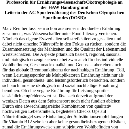
Professorin für Ernährungswissenschaft/Ökotrophologie an
der HAW Hamburg und
Leiterin der AG Sporternährung des Deutschen Olympischen
Sportbundes (DOSB):
Marc Reuther fasst sehr schön aus seiner individuellen Erfahrung
zusammen, was Wissenschaftler unter Food Literacy verstehen.
Nämlich das eigene Essverhalten selbstreflektiert zu gestalten und
dabei nicht einzelne Nährstoffe in den Fokus zu rücken, sondern die
Zusammensetzung der Mahlzeiten und die Qualität der Lebensmittel
wertzuschätzen. Die Aspekte pflanzlich basiert, regional, saisonal
und biologisch erzeugt stehen dabei zwar auch für das individuelle
Wohlbefinden, Geschmacksqualität und Genuss – aber eben auch
für das globale Brennpunktthema der nachhaltigen Ernährung. Toll,
wenn Leistungssportler als Multiplikatoren Ernährung nicht nur als
individuell gesundheits- und leistungsförderlich betrachten, sondern
sich auch um eine ökologisch und sozial nachhaltige Ernährung
bemühen. Ob eine vegane Ernährung für Leistungssportler
tatsächlich empfehlenswert ist, lässt sich derzeit aufgrund der
wenigen Daten aus dem Spitzensport noch nicht fundiert ableiten.
Durch eine abwechslungsreiche Kombination von qualitativ
hochwertigen Lebensmitteln, begleiteten Checks-Ups auf
Nährstoffmängel sowie Einhaltung der Substitutionsempfehlungen
für Vitamin B12 sehe ich aber keine gesundheitsbezogenen Risiken,
zumal die Ernährungsweise zum subjektiven Wohlbefinden von