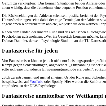
Gefühl zu verknüpfen: „Das können Situationen bei der Anreise oder 
allem wichtig, dass die Teilnehmer eine bequeme Position einnehmen. O
Die Rückmeldungen der Athleten seien sehr positiv, berichtet der Psy
Herausforderungen seien dabei der enge Terminplan der Athleten sow
angenehmen Konferenzraum anbiete, wo jeder auf dem warmen Teppic
Neben dem Finden der inneren Ruhe und des seelischen Gleichgewich
Psychologen aufzunehmen. „Wer ins Gespräch kommen möchte, kann das
Debnar-Daumler, der sein Psychologie-Studium an der TU Darmstadt
Fantasiereise für jeden
Von Fantasiereisen können jedoch nicht nur Leistungssportler profiti
Kampf gegen Schlafstörungen, angewendet. „Entspannung ist der König
solle sich eine individuelle Entspannungsmethode erarbeiten“, so Zull
„Sich zu entspannen und mental an einen Ort der Ruhe und Sicherheit
beispielsweise auf
YouTube
oder Spotify. Hier werden die Zuhörer zum
empfinden, so der DLV-Psychologe.
Fantasiereise unmittelbar vor Wettkampf 
Sportler sollten darauf achten, dass sie ihre Fantasiereise nicht un