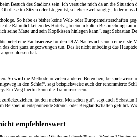
beim Besuch des Stadions sein. Ich versuche mich da an die Situation 
b diese im Sitzen oder Liegen ist, sei eher zweitrangig: „Jeder muss f
chologe. So habe es bisher keine Welt- oder Europameisterschaften gege
ie die Räumlichkeiten des Hotels. „In einem kalten Besprechungsraum 
h seine Matte und sein Kopfkissen hinlegen kann“, sagt Sebastian D
ts bietet eine Fantasiereise für den DLV-Nachwuchs auch eine erste 
 dort ganz ungezwungen tun. Das ist nicht unbedingt das Hauptziel de
 abgeschlossen hat.
eren. So wird die Methode in vielen anderen Bereichen, beispielsweise
sweg in den Schlaf“, sagt beispielsweise auch der renommierte Schlaf
ey. Ein Weg hierfür kann die Traumreise sein.
 zurückzuziehen, tut den meisten Menschen gut“, sagt auch Sebastian 
 Beispiel in entspannende Strand- oder Berglandschaften geführt. Wich
nicht empfehlenswert
mittelbar vor einem wichtigen Wettkampf durchführen. „Wenige Minuten v