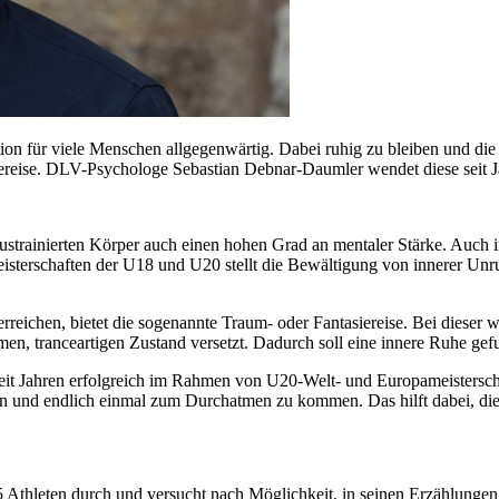
ion für viele Menschen allgegenwärtig. Dabei ruhig zu bleiben und die n
ereise. DLV-Psychologe Sebastian Debnar-Daumler wendet diese seit J
ustrainierten Körper auch einen hohen Grad an mentaler Stärke. Auch 
sterschaften der U18 und U20 stellt die Bewältigung von innerer Unru
rreichen, bietet die sogenannte Traum- oder Fantasiereise. Bei dieser
en, tranceartigen Zustand versetzt. Dadurch soll eine innere Ruhe gef
 Jahren erfolgreich im Rahmen von U20-Welt- und Europameisterschaft
n und endlich einmal zum Durchatmen zu kommen. Das hilft dabei, die ei
15 Athleten durch und versucht nach Möglichkeit, in seinen Erzählungen 