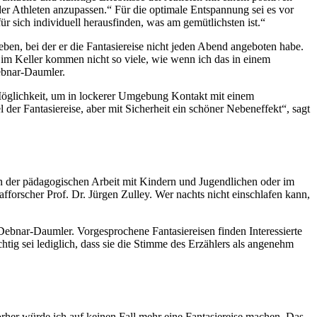
der Athleten anzupassen.“ Für die optimale Entspannung sei es vor
ür sich individuell herausfinden, was am gemütlichsten ist.“
ben, bei der er die Fantasiereise nicht jeden Abend angeboten habe.
im Keller kommen nicht so viele, wie wenn ich das in einem
ebnar-Daumler.
Möglichkeit, um in lockerer Umgebung Kontakt mit einem
r Fantasiereise, aber mit Sicherheit ein schöner Nebeneffekt“, sagt
 in der pädagogischen Arbeit mit Kindern und Jugendlichen oder im
forscher Prof. Dr. Jürgen Zulley. Wer nachts nicht einschlafen kann,
Debnar-Daumler. Vorgesprochene Fantasiereisen finden Interessierte
tig sei lediglich, dass sie die Stimme des Erzählers als angenehm
orher würde ich auf keinen Fall mehr eine Fantasiereise machen. Das