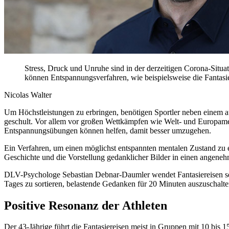
Stress, Druck und Unruhe sind in der derzeitigen Corona-Situat
können Entspannungsverfahren, wie beispielsweise die Fantasi
Nicolas Walter
Um Höchstleistungen zu erbringen, benötigen Sportler neben einem a
geschult. Vor allem vor großen Wettkämpfen wie Welt- und Europamei
Entspannungsübungen können helfen, damit besser umzugehen.
Ein Verfahren, um einen möglichst entspannten mentalen Zustand zu e
Geschichte und die Vorstellung gedanklicher Bilder in einen angenehm
DLV-Psychologe Sebastian Debnar-Daumler wendet Fantasiereisen seit
Tages zu sortieren, belastende Gedanken für 20 Minuten auszuschalte
Positive Resonanz der Athleten
Der 43-Jährige führt die Fantasiereisen meist in Gruppen mit 10 bis 