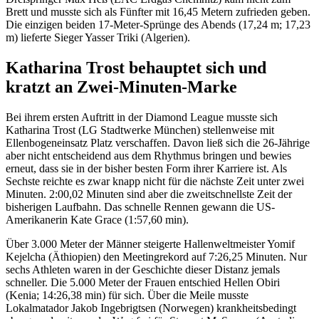
Brett und musste sich als Fünfter mit 16,45 Metern zufrieden geben.
Die einzigen beiden 17-Meter-Sprünge des Abends (17,24 m; 17,23
m) lieferte Sieger Yasser Triki (Algerien).
Katharina Trost behauptet sich und
kratzt an Zwei-Minuten-Marke
Bei ihrem ersten Auftritt in der Diamond League musste sich
Katharina Trost (LG Stadtwerke München) stellenweise mit
Ellenbogeneinsatz Platz verschaffen. Davon ließ sich die 26-Jährige
aber nicht entscheidend aus dem Rhythmus bringen und bewies
erneut, dass sie in der bisher besten Form ihrer Karriere ist. Als
Sechste reichte es zwar knapp nicht für die nächste Zeit unter zwei
Minuten. 2:00,02 Minuten sind aber die zweitschnellste Zeit der
bisherigen Laufbahn. Das schnelle Rennen gewann die US-
Amerikanerin Kate Grace (1:57,60 min).
Über 3.000 Meter der Männer steigerte Hallenweltmeister Yomif
Kejelcha (Äthiopien) den Meetingrekord auf 7:26,25 Minuten. Nur
sechs Athleten waren in der Geschichte dieser Distanz jemals
schneller. Die 5.000 Meter der Frauen entschied Hellen Obiri
(Kenia; 14:26,38 min) für sich. Über die Meile musste
Lokalmatador Jakob Ingebrigtsen (Norwegen) krankheitsbedingt