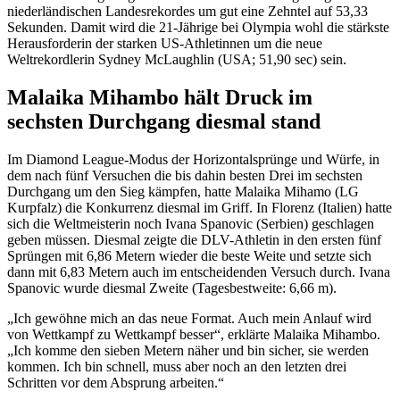
niederländischen Landesrekordes um gut eine Zehntel auf 53,33
Sekunden. Damit wird die 21-Jährige bei Olympia wohl die stärkste
Herausforderin der starken US-Athletinnen um die neue
Weltrekordlerin Sydney McLaughlin (USA; 51,90 sec) sein.
Malaika Mihambo hält Druck im
sechsten Durchgang diesmal stand
Im Diamond League-Modus der Horizontalsprünge und Würfe, in
dem nach fünf Versuchen die bis dahin besten Drei im sechsten
Durchgang um den Sieg kämpfen, hatte Malaika Mihamo (LG
Kurpfalz) die Konkurrenz diesmal im Griff. In Florenz (Italien) hatte
sich die Weltmeisterin noch Ivana Spanovic (Serbien) geschlagen
geben müssen. Diesmal zeigte die DLV-Athletin in den ersten fünf
Sprüngen mit 6,86 Metern wieder die beste Weite und setzte sich
dann mit 6,83 Metern auch im entscheidenden Versuch durch. Ivana
Spanovic wurde diesmal Zweite (Tagesbestweite: 6,66 m).
„Ich gewöhne mich an das neue Format. Auch mein Anlauf wird
von Wettkampf zu Wettkampf besser“, erklärte Malaika Mihambo.
„Ich komme den sieben Metern näher und bin sicher, sie werden
kommen. Ich bin schnell, muss aber noch an den letzten drei
Schritten vor dem Absprung arbeiten.“