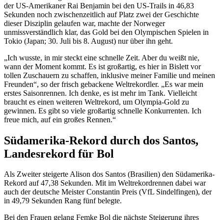
der US-Amerikaner Rai Benjamin bei den US-Trails in 46,83
Sekunden noch zwischenzeitlich auf Platz zwei der Geschichte
dieser Disziplin gelaufen war, machte der Norweger
unmissverständlich klar, das Gold bei den Olympischen Spielen in
Tokio (Japan; 30. Juli bis 8. August) nur über ihn geht.
„Ich wusste, in mir steckt eine schnelle Zeit. Aber du weißt nie,
wann der Moment kommt. Es ist großartig, es hier in Bislett vor
tollen Zuschauern zu schaffen, inklusive meiner Familie und meinen
Freunden“, so der frisch gebackene Weltrekordler. „Es war mein
erstes Saisonrennen. Ich denke, es ist mehr im Tank. Vielleicht
braucht es einen weiteren Weltrekord, um Olympia-Gold zu
gewinnen. Es gibt so viele großartig schnelle Konkurrenten. Ich
freue mich, auf ein großes Rennen.“
Südamerika-Rekord durch dos Santos,
Landesrekord für Bol
Als Zweiter steigerte Alison dos Santos (Brasilien) den Südamerika-
Rekord auf 47,38 Sekunden. Mit im Weltrekordrennen dabei war
auch der deutsche Meister Constantin Preis (VfL Sindelfingen), der
in 49,79 Sekunden Rang fünf belegte.
Bei den Frauen gelang Femke Bol die nächste Steigerung ihres