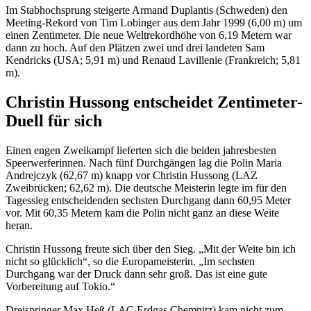
Im Stabhochsprung steigerte Armand Duplantis (Schweden) den
Meeting-Rekord von Tim Lobinger aus dem Jahr 1999 (6,00 m) um
einen Zentimeter. Die neue Weltrekordhöhe von 6,19 Metern war
dann zu hoch. Auf den Plätzen zwei und drei landeten Sam
Kendricks (USA; 5,91 m) und Renaud Lavillenie (Frankreich; 5,81
m).
Christin Hussong entscheidet Zentimeter-
Duell für sich
Einen engen Zweikampf lieferten sich die beiden jahresbesten
Speerwerferinnen. Nach fünf Durchgängen lag die Polin Maria
Andrejczyk (62,67 m) knapp vor Christin Hussong (LAZ
Zweibrücken; 62,62 m). Die deutsche Meisterin legte im für den
Tagessieg entscheidenden sechsten Durchgang dann 60,95 Meter
vor. Mit 60,35 Metern kam die Polin nicht ganz an diese Weite
heran.
Christin Hussong freute sich über den Sieg. „Mit der Weite bin ich
nicht so glücklich“, so die Europameisterin. „Im sechsten
Durchgang war der Druck dann sehr groß. Das ist eine gute
Vorbereitung auf Tokio.“
Dreispringer Max Heß (LAC Erdgas Chemnitz) kam nicht zum