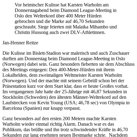
Vor heimischer Kulisse hat Karsten Warholm am
Donnerstagabend beim Diamond League-Meeting in
Oslo den Weltrekord über 400 Meter Hürden
gebrochen und die Marke auf 46,70 Sekunden
geschraubt. Siege feierten mit Malaika Mihambo und
Christin Hussong auch zwei DLV-Athletinnen.
Jan-Henner Reitze
Die Kulisse im Bislett-Stadion war malerisch und auch Zuschauer
durften am Donnerstag beim Diamond League-Meeting in Oslo
(Norwegen) dabei sein. Ganz besonders fieberten sie dem Abschluss
des Meetings entgegen: Den 400-Meter-Hürden mit ihrem
Lokalhelden, dem zweimaligen Weltmeister Karsten Warholm
(Norwegen). Und der machte mit seinem Gebrüll schon bei der
Präsentation kurz vor dem Start klar, dass er heute Großes vorhat.
Im vergangenen Jahr hatte der 25-Jährige mit 46,87 Sekunden in
Stockholm (Schweden) den ältesten Männer-Weltrekord auf den
Laufstrecken von Kevin Young (USA; 46,78 sec) von Olympia in
Barcelona (Spanien) nur knapp verpasst.
Ganz besonders auf den ersten 200 Metern machte Karsten
Warholm wieder einmal richtig Alarm. Danach war es das
Publikum, das brüllte und ihn trotz schwindender Kräfte in 46,70
Sekunden zur lang ersehnten neuen Bestmarke schrie. Nachdem